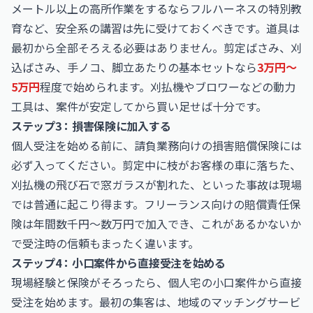
メートル以上の高所作業をするならフルハーネスの特別教
育など、安全系の講習は先に受けておくべきです。道具は
最初から全部そろえる必要はありません。剪定ばさみ、刈
込ばさみ、手ノコ、脚立あたりの基本セットなら
3万円〜
5万円
程度で始められます。刈払機やブロワーなどの動力
工具は、案件が安定してから買い足せば十分です。
ステップ3：損害保険に加入する
個人受注を始める前に、請負業務向けの損害賠償保険には
必ず入ってください。剪定中に枝がお客様の車に落ちた、
刈払機の飛び石で窓ガラスが割れた、といった事故は現場
では普通に起こり得ます。フリーランス向けの賠償責任保
険は年間数千円〜数万円で加入でき、これがあるかないか
で受注時の信頼もまったく違います。
ステップ4：小口案件から直接受注を始める
現場経験と保険がそろったら、個人宅の小口案件から直接
受注を始めます。最初の集客は、地域のマッチングサービ