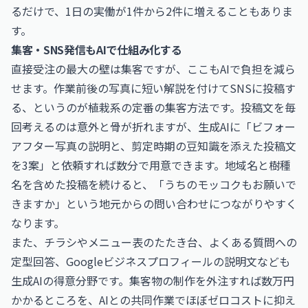
るだけで、1日の実働が1件から2件に増えることもありま
す。
集客・SNS発信もAIで仕組み化する
直接受注の最大の壁は集客ですが、ここもAIで負担を減ら
せます。作業前後の写真に短い解説を付けてSNSに投稿す
る、というのが植栽系の定番の集客方法です。投稿文を毎
回考えるのは意外と骨が折れますが、生成AIに「ビフォー
アフター写真の説明と、剪定時期の豆知識を添えた投稿文
を3案」と依頼すれば数分で用意できます。地域名と樹種
名を含めた投稿を続けると、「うちのモッコクもお願いで
きますか」という地元からの問い合わせにつながりやすく
なります。
また、チラシやメニュー表のたたき台、よくある質問への
定型回答、Googleビジネスプロフィールの説明文なども
生成AIの得意分野です。集客物の制作を外注すれば数万円
かかるところを、AIとの共同作業でほぼゼロコストに抑え