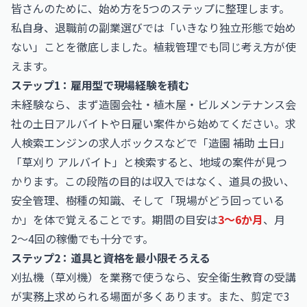
皆さんのために、始め方を5つのステップに整理します。
私自身、退職前の副業選びでは「いきなり独立形態で始め
ない」ことを徹底しました。植栽管理でも同じ考え方が使
えます。
ステップ1：雇用型で現場経験を積む
未経験なら、まず造園会社・植木屋・ビルメンテナンス会
社の土日アルバイトや日雇い案件から始めてください。求
人検索エンジンの
求人ボックス
などで「造園 補助 土日」
「草刈り アルバイト」と検索すると、地域の案件が見つ
かります。この段階の目的は収入ではなく、道具の扱い、
安全管理、樹種の知識、そして「現場がどう回っている
か」を体で覚えることです。期間の目安は
3〜6か月
、月
2〜4回の稼働でも十分です。
ステップ2：道具と資格を最小限そろえる
刈払機（草刈機）を業務で使うなら、安全衛生教育の受講
が実務上求められる場面が多くあります。また、剪定で3