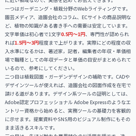
に近い領域なので、実感を込めてお伝えできます。
一つはガーデニング・植栽分野のWebライティングです。
園芸メディア、造園会社のコラム、ECサイトの商品説明な
ど、植物の知識がある書き手への需要は安定しています。
文字単価は初心者で1文字
0.5円〜1円
、専門性が認められ
れば
1.5円〜3円
程度まで上がります。実際にどの程度の収
入水準になるかは、
著述家，記者，編集者の年収・単価相
場
で職種としての年収データと単価の目安がまとめられて
いるので、参考にしてください。
二つ目は植栽図面・ガーデンデザインの補助です。CADや
デザインツールが使えれば、造園会社の図面作成を在宅で
請ける道があります。デザイン系ツールの証明としては、
Adobe認定プロフェッショナル Adobe Express
のようなエ
ントリー資格から始めると、実務ツールの基礎力を客観的
に示せます。提案資料やSNS用のビジュアル制作にもその
まま活きるスキルです。