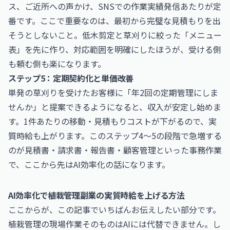
ス、ご近所への声かけ、SNSでの作業実績発信あたりが定
番です。ここで重要なのは、最初から完璧な見積もりを出
そうとしないこと。低木剪定と草刈りに絞った「メニュー
表」を先に作り、対応範囲を明確にしたほうが、受ける側
も頼む側も楽になります。
ステップ5：定期契約化と単価改善
単発の草刈りを受けたお客様に「年2回の定期管理にしま
せんか」と提案できるようになると、収入が安定し始めま
す。1件あたりの移動・見積もりコストが下がるので、実
質時給も上がります。このステップ4〜5の段階で急増する
のが見積書・請求書・報告書・顧客管理といった事務作業
で、ここから先はAI効率化の話になります。
AI効率化で植栽管理副業の実質時給を上げる方法
ここからが、この記事でいちばんお伝えしたい部分です。
植栽管理の現場作業そのものはAIには代替できません。し