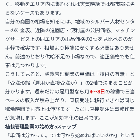
く、移動をエリア内に集約すれば実質時給では都市部に劣
らないケースもあります。
自分の商圏の相場を知るには、地域のシルバー人材センタ
ーの料金表、近隣の造園店・便利屋の公開価格、マッチン
グサービス上の同エリアの出品価格の3つを見比べるのが
手軽で確実です。相場より極端に安くする必要はありませ
ん。前述のとおり供給不足の市場なので、適正価格でも仕
事は見つかります。
こうして見ると、植栽管理副業の単価は「技術の有無」と
「受注形態（雇用か直接受注か）」の2軸で決まることが
分かります。週末だけの雇用型なら月
4〜8日
の稼働で日当
ベースの収入が積み上がり、直接受注に移行できれば同じ
稼働時間でも売上は伸びます。ただし直接受注は事務作業
が急増します。ここがAI効率化の出番です。
植栽管理副業の始め方5ステップ
「単価は分かった。では何から始めればいいのか」という