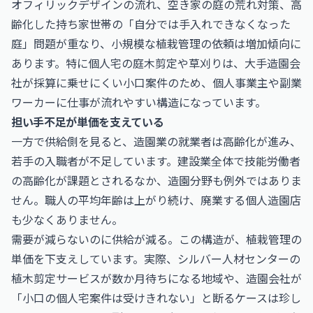
オフィリックデザインの流れ、空き家の庭の荒れ対策、高
齢化した持ち家世帯の「自分では手入れできなくなった
庭」問題が重なり、小規模な植栽管理の依頼は増加傾向に
あります。特に個人宅の庭木剪定や草刈りは、大手造園会
社が採算に乗せにくい小口案件のため、個人事業主や副業
ワーカーに仕事が流れやすい構造になっています。
担い手不足が単価を支えている
一方で供給側を見ると、造園業の就業者は高齢化が進み、
若手の入職者が不足しています。建設業全体で技能労働者
の高齢化が課題とされるなか、造園分野も例外ではありま
せん。職人の平均年齢は上がり続け、廃業する個人造園店
も少なくありません。
需要が減らないのに供給が減る。この構造が、植栽管理の
単価を下支えしています。実際、シルバー人材センターの
植木剪定サービスが数か月待ちになる地域や、造園会社が
「小口の個人宅案件は受けきれない」と断るケースは珍し