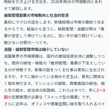
時給を引き上げる方法を、2026年時点の市場動向とあわ
せて解説します。
植栽管理副業の市場動向と社会的背景
最初にマクロの話をします。単価相場は市場の需給で決ま
るからです。結論から言うと、植栽管理・造園分野は「需
要が安定して伸びているのに、担い手が減り続けている」
数少ない分野の一つです。
造園・植栽管理市場は縮小していない
造園業界の市場規模は、国内の建設投資全体に連動しつつ
も、既存の緑地・植栽の「維持管理」需要が下支えしてい
るのが特徴です。新築の庭をつくる仕事は景気に左右され
ますが、すでに植わっている樹木や芝生は、景気に関係な
く毎年伸びます。マンションの植栽、商業施設の緑地、個
人宅の庭木、自治体の街路樹。これらはすべて、年に
1〜3
回
の定期管理が必要な「ストック型の需要」です。
さらに近年は、オフィスや商業空間に緑を取り入れるバイ