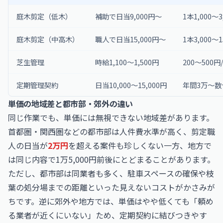
庭木剪定（低木）
補助で日当9,000円〜
1本1,000〜3
庭木剪定（中高木）
職人で日当15,000円〜
1本3,000〜1
芝生管理
時給1,100〜1,500円
200〜500円
定期管理契約
日当10,000〜15,000円
年間3万〜数
単価の地域差と都市部・郊外の違い
同じ作業でも、単価には無視できない地域差があります。
首都圏・関西圏などの都市部は人件費水準が高く、剪定職
人の日当が
2万円
を超える案件も珍しくない一方、地方で
は同じ内容で1万5,000円前後にとどまることがあります。
ただし、都市部は同業者も多く、駐車スペースの確保や枝
葉の処分場までの距離といった見えないコストがかさみが
ちです。逆に郊外や地方では、単価はやや低くても「頼め
る業者が近くにいない」ため、定期契約に結びつきやす