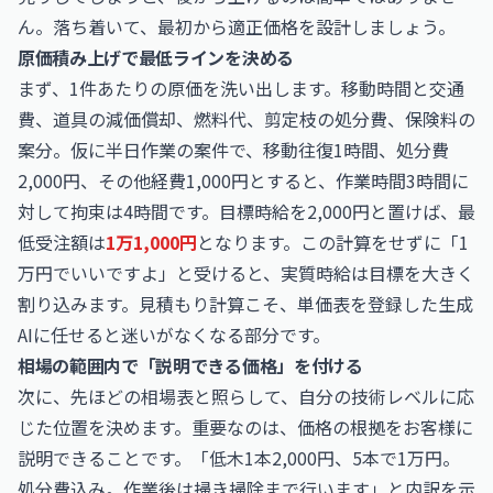
ん。落ち着いて、最初から適正価格を設計しましょう。
原価積み上げで最低ラインを決める
まず、1件あたりの原価を洗い出します。移動時間と交通
費、道具の減価償却、燃料代、剪定枝の処分費、保険料の
案分。仮に半日作業の案件で、移動往復1時間、処分費
2,000円、その他経費1,000円とすると、作業時間3時間に
対して拘束は4時間です。目標時給を2,000円と置けば、最
低受注額は
1万1,000円
となります。この計算をせずに「1
万円でいいですよ」と受けると、実質時給は目標を大きく
割り込みます。見積もり計算こそ、単価表を登録した生成
AIに任せると迷いがなくなる部分です。
相場の範囲内で「説明できる価格」を付ける
次に、先ほどの相場表と照らして、自分の技術レベルに応
じた位置を決めます。重要なのは、価格の根拠をお客様に
説明できることです。「低木1本2,000円、5本で1万円。
処分費込み。作業後は掃き掃除まで行います」と内訳を示