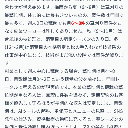
合わせが増え始めます。梅雨から夏（6〜8月）は草刈りの
最繁忙期。体力的には最もきついものの、案件数は年間で
最も多く、週末2日の稼働でも月
6〜8件
の草刈り案件をこ
なす副業ワーカーは珍しくありません。秋（9〜11月）は
台風後の枝処理と、落葉樹の剪定シーズンの入り口。冬
(12〜2月)は落葉樹の本格剪定と松の手入れなど技術系の
仕事が中心になり、技術がまだ浅い段階では案件が減りま
す。
副業として週末中心に稼働する場合、繁忙期は月4〜8
日、閑散期は月0〜2日という稼働の波を前提に、年間ト
ータルで考えるのが現実的です。本業の繁忙期と植栽の繁
忙期が重なる人は、無理に件数を追わず、定期契約のお客
様を優先して守るほうが長期的な収入は安定します。閑散
期は、AIツールの習熟、単価表とメニューの見直し、SNS
発信の仕込み、資格取得の勉強に充てると、翌シーズンの
単価と受注効率に跳ね返ってきます。収入の谷を「投資の