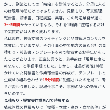
かし、副業としての「時給」を計算するとき、分母に入る
のは現場時間だけではありません。見積もり、写真整理、
報告書、請求書、日程調整、集客。この周辺業務が週に
3〜5時間
かかっているなら、それを1時間に圧縮するだけ
で実質時給は大きく変わります。
私は現在、技術文書のライティングと品質管理コンサルを
本業にしていますが、その仕事の中で地方の造園会社の見
積もり・報告書テンプレートをAIで整備するお手伝いをし
たことがあります。正直に言うと、着手前は「現場仕事に
AIなんて」と半信半疑でした。しかし、社長が毎晩1時間
かけていた見積書と作業報告書の作成が、テンプレートと
生成AIの組み合わせで
15分程度
に短縮されたのを見て、考
えが変わりました。現場仕事こそ、事務のAI化の効果が大
きいのです。
見積もり・提案書作成をAIで時短する
植栽管理の見積もりは「樹種・本数・高さ・立地条件」が