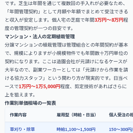
です。芝生は年間を通じて複数回の手入れが必要なため、
「年間管理契約」として月額や年額でまとめて受注できる
と収入が安定します。個人宅の芝庭で年間
3万円〜8万円
程
度の管理契約が一つの目安です。
マンション・法人の定期植栽管理
分譲マンションの植栽管理は管理組合との年間契約が基本
で、規模によりますが小規模物件でも年間数十万円単位の
契約になります。ここは造園会社が元請けになるケースが
大半なので、副業ワーカーとしては「元請けから作業を請
ける協力スタッフ」という関わり方が現実的です。日当ベ
ースで
1万円〜1万5,000円
程度、剪定技術があればさらに
上を狙えます。
作業別単価相場の一覧表
作業内容
雇用型（時給・日当）
個人受注の
草刈り・除草
時給1,100〜1,500円
150〜300円