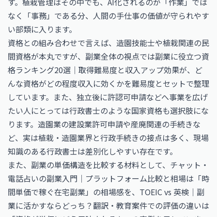
す。植栽管理はその中でも、AI化されるのが「作業」では
なく「事務」である分、人間の手仕事の価値が守られやす
い部類に入ります。
資格との組み合わせで言えば、造園技能士や植栽関連の民
間資格が本丸ですが、副業全体の視点では
副業に役立つ資
格ランキング20選｜取得難易度と収入アップ効果
が、ど
んな資格がどの程度収入に効くかを難易度とセットで整理
しています。また、独立後に許認可申請などへ事業を広げ
たい人にとっては
行政書士
のような国家資格も選択肢にな
ります。造園業の建設業許可申請や産廃関連の手続きな
ど、実は植栽・造園業界と行政手続きの接点は多く、現場
知識のある行政書士は差別化しやすい存在です。
また、副業の単価構造を比較する材料として、
チャット・
電話占いの副業入門｜プラットフォーム比較と相場
は「時
間単価で稼ぐ在宅副業」の相場感を、
TOEIC vs 英検｜副
業に活かすならどっち？翻訳・教育案件での評価の違い
は