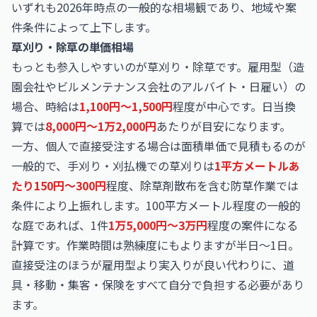
いずれも2026年時点の一般的な相場観であり、地域や案
件条件によって上下します。
草刈り・除草の単価相場
もっとも参入しやすいのが草刈り・除草です。雇用型（造
園会社やビルメンテナンス会社のアルバイト・日雇い）の
場合、時給は
1,100円〜1,500円
程度が中心です。日当換
算では
8,000円〜1万2,000円
あたりが目安になります。
一方、個人で直接受注する場合は面積単価で見積もるのが
一般的で、手刈り・刈払機での草刈りは
1平方メートルあ
たり150円〜300円
程度、除草剤散布を含む防草作業では
条件により上振れします。100平方メートル程度の一般的
な庭であれば、1件
1万5,000円〜3万円
程度の案件になる
計算です。作業時間は熟練度にもよりますが半日〜1日。
直接受注のほうが雇用型より実入りが良い代わりに、道
具・移動・集客・保険をすべて自分で負担する必要があり
ます。