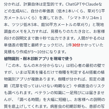
分かれば、計算自体は定型的です。ChatGPTやClaudeな
どの生成AIに、自分の単価表（低木1本いくら、草刈り1平
方メートルいくら）を渡しておき、「シマトネリコ4m 1
本、ツツジ低木5本、庭50平方メートルの草刈り」と現地
調査のメモを入力すれば、見積もりのたたき台と、お客様
向けの説明文まで数十秒で出力できます。人間がやるのは
単価表の管理と最終チェックだけ。1件
30分
かかっていた
見積もり作成が5〜10分になります。
植物識別・樹木診断アプリを現場で使う
「この木、なんの木か分からない」は初心者の最初の壁で
すが、いまは写真を撮るだけで樹種を判定するAI搭載の植
物識別アプリが複数あります。樹種が分かれば、剪定の適
期（花芽を切ってはいけない時期など）や病害虫のリスク
も調べられます。ベテランの知識に一足飛びには届きませ
んが、「調べる時間」を大幅に短縮し、お客様への説明の
質を底上げしてくれます。病害虫の初期診断も、患部の写