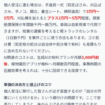
個人受注に進む場合は、手道具一式（剪定ばさみ、刈込ば
さみ、手ノコ、脚立、養生シート、掃除道具）で
3万円〜
5万円
、刈払機を加えると
プラス2万円〜5万円
程度。損害
賠償保険が年間数千円〜数万円。車両は自家用車で代用で
きますが、枝葉の運搬を考えると軽トラックのレンタル
（1日数千円）を案件ごとに使う方法もあります。ゴミ処
分費（剪定枝の処分は自治体や処分場で有料）も見積もり
に含め忘れないでください。
AI関連のコストは、生成AIの有料プランが月額
3,000円前
後
、植物識別アプリが無料〜月額数百円程度。事務時間の
圧縮効果を考えれば、十分に回収できる投資です。
単価の決め方と値上げのコツ
個人受注に移行した皆さんが必ず直面するのが「自分の作
業にいくら付けるか」という値付けの問題です。ここで安
売りしてしまうと、後から上げるのは簡単ではありませ