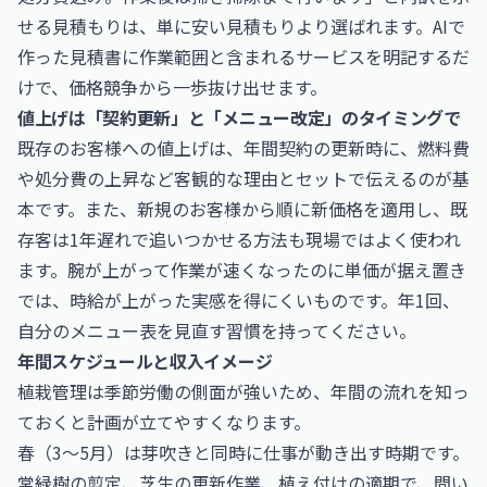
せる見積もりは、単に安い見積もりより選ばれます。AIで
作った見積書に作業範囲と含まれるサービスを明記するだ
けで、価格競争から一歩抜け出せます。
値上げは「契約更新」と「メニュー改定」のタイミングで
既存のお客様への値上げは、年間契約の更新時に、燃料費
や処分費の上昇など客観的な理由とセットで伝えるのが基
本です。また、新規のお客様から順に新価格を適用し、既
存客は1年遅れで追いつかせる方法も現場ではよく使われ
ます。腕が上がって作業が速くなったのに単価が据え置き
では、時給が上がった実感を得にくいものです。年1回、
自分のメニュー表を見直す習慣を持ってください。
年間スケジュールと収入イメージ
植栽管理は季節労働の側面が強いため、年間の流れを知っ
ておくと計画が立てやすくなります。
春（3〜5月）は芽吹きと同時に仕事が動き出す時期です。
常緑樹の剪定、芝生の更新作業、植え付けの適期で、問い