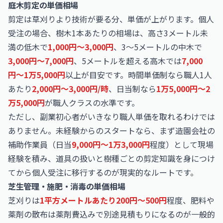
庭木剪定の単価相場
剪定は草刈りより技術が要る分、単価が上がります。個人
受注の場合、樹木1本あたりの相場は、高さ3メートル未
満の低木で
1,000円〜3,000円
、3〜5メートルの中木で
3,000円〜7,000円
、5メートルを超える高木では
7,000
円〜1万5,000円
以上が目安です。時間単価制なら職人1人
あたり
2,000円〜3,000円/時
、日当制なら
1万5,000円〜2
万5,000円
が職人クラスの水準です。
ただし、副業初心者がいきなり職人単価を取れるわけでは
ありません。未経験からのスタートなら、まず造園会社の
補助作業員（日当
9,000円〜1万3,000円
程度）として現場
経験を積み、道具の扱いと樹種ごとの剪定知識を身につけ
てから個人受注に移行するのが現実的なルートです。
芝生管理・施肥・消毒の単価相場
芝刈りは
1平方メートルあたり200円〜500円
程度、肥料や
薬剤の散布は薬剤費込みで別途見積もりになるのが一般的