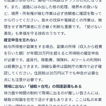
の配慮が求められ、隣地への飛散はトラブルの元になりま
す。また、道路にはみ出した枝の処理、境界木の扱いな
ど、境界・所有権が絡む作業は必ず依頼者に確認を取って
から行ってください。高木の伐採や電線近くの作業は、無
理をせず専門業者に引き継ぐ判断も重要です。「受けない
勇気」も単価を守る技術のうちです。
確定申告を忘れない
給与所得者が副業をする場合、副業の所得（収入から経費
を引いた額）が年間20万円を超えると所得税の確定申告
が必要です。道具代、移動費、保険料、AIツールの利用料
は経費計上できます。詳細な要件は
国税庁
の案内で必ず確
認してください。住民税は20万円以下でも申告が必要な
点にも注意が必要です。
現場に出ない「植栽×在宅」の関連副業もある
体力面や時間の制約で現場に出るのが難しい皆さんには、
植栽の知識を在宅で活かす道もあります。ここは私の本業