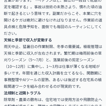
言葉があります。「ベテランほど、脚立の一段目で靴底の
泥を確認する」。事故は技術の未熟さより、慣れた頃の油
断で起きるという意味です。副業だからこそ、本業に穴を
開けるケガは絶対に避けなければなりません。作業前の道
具点検と危険予知を、面倒でも毎回のルーティンにしてく
ださい。
天候と季節で収入が変動する
雨天中止、猛暑日の作業制限、冬季の需要減。植栽管理は
天候と季節に収入が左右されます。繁忙期は梅雨前後の草
刈りシーズン（5〜7月）と、落葉前後の剪定シーズン
（10〜12月）に集中し、1〜3月は仕事が薄くなる地域が
多いです。年間を通じた収入計画を立てるなら、閑散期に
事務整理やAIツールの習熟、あるいは後述する在宅系の植
栽関連ワークを組み合わせるのが現実的です。
法規制と近隣トラブル
除草剤・農薬の散布は、住宅地では使用方法や飛散防止へ