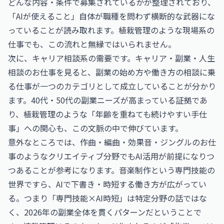
どんな内容・条件で募集されているかが整理されており、
「AIが使えること」自体が職種を問わず横断的な武器にな
っていることが読み取れます。植栽管理のような現場系の
仕事でも、この流れと無縁ではいられません。
次に、キャリア相談系の需要です。
キャリア・副業・人生
相談のお仕事
を見ると、副業の始め方や働き方の相談に乗
る仕事が一つのカテゴリとして成立していることが分かり
ます。40代・50代の副業ニーズが高まっている証拠であ
り、植栽管理のような「年齢を重ねても続けやすい手仕
事」への関心も、この文脈の中で伸びています。
意外なところでは、
作曲・編曲・効果音・ジングルのお仕
事
のようなクリエイティブ分野でもAI活用が前提になりつ
つあることが参考になります。音楽制作という専門技能の
世界ですら、AIで下書き・時短する働き方が広がってい
る。つまり「専門技能×AI時短」は特定分野の話ではな
く、2026年の副業全体を貫くパターンだということで