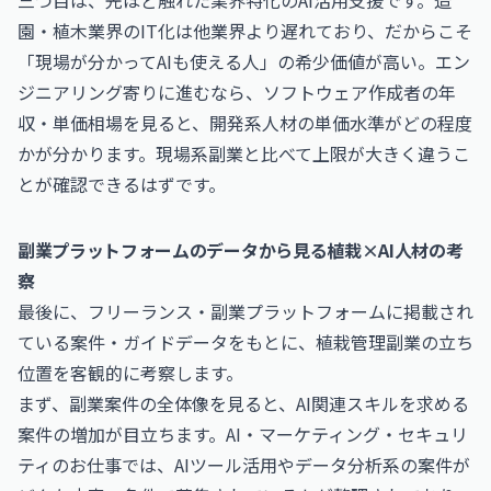
三つ目は、先ほど触れた業界特化のAI活用支援です。造
園・植木業界のIT化は他業界より遅れており、だからこそ
「現場が分かってAIも使える人」の希少価値が高い。エン
ジニアリング寄りに進むなら、
ソフトウェア作成者の年
収・単価相場
を見ると、開発系人材の単価水準がどの程度
かが分かります。現場系副業と比べて上限が大きく違うこ
とが確認できるはずです。
副業プラットフォームのデータから見る植栽×AI人材の考
察
最後に、フリーランス・副業プラットフォームに掲載され
ている案件・ガイドデータをもとに、植栽管理副業の立ち
位置を客観的に考察します。
まず、副業案件の全体像を見ると、AI関連スキルを求める
案件の増加が目立ちます。
AI・マーケティング・セキュリ
ティのお仕事
では、AIツール活用やデータ分析系の案件が