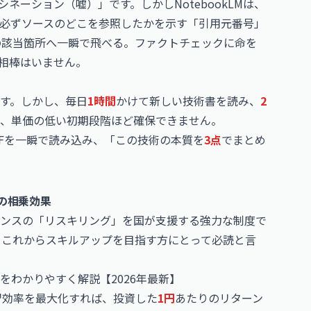
ネーション（嘘）」です。しかしNotebookLMは、
必ずソースのどこを参照したかを示す「引用元番号」
の該当箇所へ一瞬で飛べる。ファクトチェックに命を
相棒はいません。
す。しかし、毎日
1時間
かけて新しい技術書を読み、
2
、単価の低い初期段階ほど確保できません。
DFを一瞬で読み込み、「この技術の本質を
3点
でまとめ
Mの相乗効果
ンスの「リスキリング」を国が支援する強力な制度で
、これからスキルアップを目指す方にとって必読と言
わかりやすく解説【2026年最新】
学習効率を最大化すれば、投資した
1円
あたりのリターン