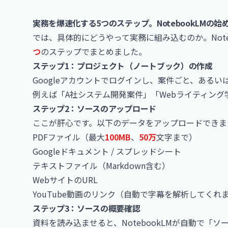
実務を爆速化する5つのステップ。NotebookLMの始
では、具体的にどうやって実務に組み込むのか。Not
つ
のステップでまとめました。
ステップ1：プロジェクト（ノートブック）の作成
Googleアカウントでログインし、案件ごと、ある
例えば「A社システム開発案件」「Webライティン
ステップ2：ソースのアップロード
ここが肝心です。以下のデータをアップロードできま
PDFファイル（最大
100MB
、
50万
文字まで）
Googleドキュメント / スプレッドシート
テキストファイル（Markdown含む）
WebサイトのURL
YouTube
動画のリンク（自動で字幕を解析してくれ
ステップ3：ソースの概要確認
資料を読み込ませると、NotebookLMが自動で「