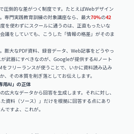
で圧倒的な差がつく制度です。たとえばWebデザイン
す。専門実践教育訓練の対象講座なら、最大
70%
の
42
制度を使わずにスクールに通うのは、正直もったいな
会議をしていても、こうした「情報の格差」がそのま
膨大なPDF資料、録音データ、Web記事をどうやっ
が武器にすべきなのが、Googleが提供するAIノート
ookLMをフリーランスが使うことで、いかに資料読み込み
か、その本質を削ぎ落としてお伝えします。
専用AI」の正体
上の広大なデータから回答を生成します。それに対し、
ードした資料（ソース）」だけを根拠に回答する点にあり
なんですよ、これが。