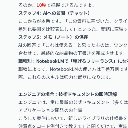
るのか、
10秒
で把握できるんですよ。
ステップ4：AIへの質問（チャット）
ここからが本番です。「この資料に基づいた、クライ
差別化要因を比較表にして」といった、実務に直結す
ステップ5：メモ（ノート）の保存
AIの回答で「これは使える」と思ったものは、ワン
合わせて、最終的な納品物の下書きを完成させます。
職種別：NotebookLMで「稼げるフリーランス」に
職種によって、NotebookLMの使い方は千差万別
際、これらのスキルは強力な武器になります。
エンジニアの場合：技術ドキュメントの即時理解
エンジニアは、常に最新の公式ドキュメント（多くは
アプリケーション開発のお仕事
こうした案件において、新しいライブラリの仕様書をN
注意点をコード例付きで教えて」と聞くだけで、実装