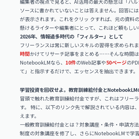
編集者の視点で見ると、AI活用の最大の懸念は「ハルシ
ソースに書かれていないことは答えません。回答には
が表示されます。これをクリッ クすれば、元の資料
懸けるライターや編集者にとって、これほど頼もしい
2026年、情報過多時代の「フィルター」として
フリーランスは常に新しいスキルの習得を求められま
時間
かけてリサーチ記事をまとめる……そんな時間は
NotebookLMなら、
10件
のWeb記事や
50ページ
のP
て」と指示するだけで、エッセンスを抽出できます。
学習投資を回収せよ。教育訓練給付金とNotebookL
冒頭で触れた教育訓練給付金ですが、これはフリーラ
す。 特に、以下のリンク先で解説されている内容は
えます。
一般教育訓練給付金とは？対象講座・条件・申請方法を
制度の対象講座を修了し、さらにNotebookLMで