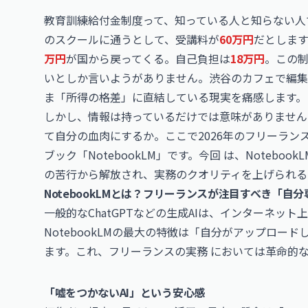
教育訓練給付金制度って、知っている人と知らない人
のスクールに通うとして、受講料が
60万円
だとしま
万円
が国から戻ってくる。自己負担は
18万円
。この
いとしか言いようがありません。渋谷のカフェで編集
ま「所得の格差」に直結している現実を痛感します。
しかし、情報は持っているだけでは意味がありません。
て自分の血肉にするか。ここで2026年のフリーランス
ブック「NotebookLM」です。今回 は、Noteb
の苦行から解放され、実務のクオリティを上げられる
NotebookLMとは？フリーランスが注目すべき「自分
一般的な
ChatGPT
などの生成AIは、インターネット
NotebookLMの最大の特徴は「自分がアップロ
ます。これ、フリーランスの実務 においては革命的
「嘘をつかないAI」という安心感