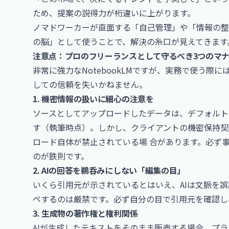
ため、提案の説得力が桁違いに上がります。
ノマドワーカーが直面する「自己管理」や「情報の整理
の脳」として使うことで、解決の糸口が見えてきます
注意点：プロのフリーランスとして守るべき3つのマ
非常に強力なNotebookLMですが、実務で使う際
しての信頼を失いかねません。
1. 機密情報の扱いに細心の注意を
ソースとしてアップロードしたデータは、デフォルトで
す（執筆時点）。しかし、クライアントの機密保持契
ロード自体が禁止されている場 合があります。必ず
のが鉄則です。
2. AIの回答を鵜呑みにしない「編集の目」
いくら引用元が示されているとはいえ、AIは文脈を
ペするのは厳禁です。必ず自分の目で引用元を確認し
3. 生成物の著作権と権利関係
AIが生成したテキストをそのまま販売する場合、プ