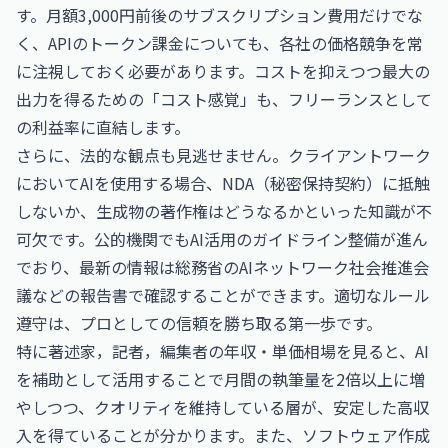
す。月額3,000円前後のサブスクリプション費用だけでな
く、APIのトークン課金についても、各社の価格競争を常
に注視しておく必要があります。コストを抑えつつ最大の
出力を得るための「コスト感覚」も、フリーランスとして
の利益率に直結します。
さらに、法的な観点も見逃せません。クライアントワーク
においてAIを使用する場合、NDA（秘密保持契約）に抵触
しないか、生成物の著作権はどうなるかといった知識が不
可欠です。公的機関でもAI活用のガイドライン整備が進ん
でおり、最新の情報は
総務省
のAIネットワーク社会推進会
議などの報告書で確認することができます。適切なルール
遵守は、プロとしての信頼を勝ち取る第一歩です。
特に
著述家，記者，編集者の年収・単価相場
を見ると、AI
を補助として活用することで月間の執筆量を2倍以上に増
やしつつ、クオリティを維持している層が、安定した高収
入を得ていることが分かります。また、
ソフトウェア作成