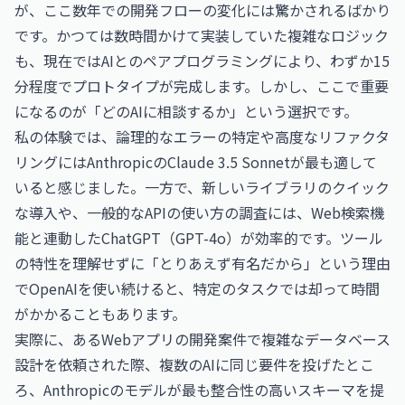
が、ここ数年での開発フローの変化には驚かされるばかり
です。かつては数時間かけて実装していた複雑なロジック
も、現在ではAIとのペアプログラミングにより、わずか15
分程度でプロトタイプが完成します。しかし、ここで重要
になるのが「どのAIに相談するか」という選択です。
私の体験では、論理的なエラーの特定や高度なリファクタ
リングにはAnthropicのClaude 3.5 Sonnetが最も適して
いると感じました。一方で、新しいライブラリのクイック
な導入や、一般的なAPIの使い方の調査には、Web検索機
能と連動したChatGPT（GPT-4o）が効率的です。ツール
の特性を理解せずに「とりあえず有名だから」という理由
でOpenAIを使い続けると、特定のタスクでは却って時間
がかかることもあります。
実際に、あるWebアプリの開発案件で複雑なデータベース
設計を依頼された際、複数のAIに同じ要件を投げたとこ
ろ、Anthropicのモデルが最も整合性の高いスキーマを提