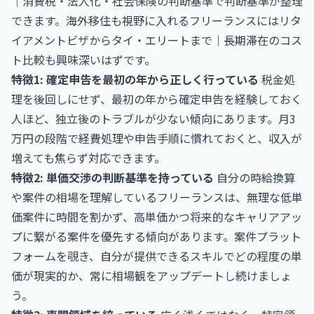
｜消費税・法人化・社会保険の判断基準
で判断基準が整理
できます。海外移住も視野に入れるフリーランスには
リタ
イアメントビザからタイ・エリートまで｜長期滞在のコス
ト比較
も興味深いはずです。
特徴1: 確定申告を最初の年から正しく行っている
税金処
理を後回しにせず、最初の年から確定申告を経験しておく
人ほど、独立後のトラブルが少ない傾向にあります。月3
万円の段階で経費処理や申告手順に慣れておくと、収入が
増えても焦らず対応できます。
特徴2: 単価交渉の判断基準を持っている
自分の時給換算
や案件の相場を理解しているフリーランスは、無理な低単
価案件に時間を割かず、高単価かつ将来的なキャリアアッ
プに繋がる案件を優先する傾向があります。案件プラット
フォームを覗き、自分が提供できるスキルでどの程度の単
価が現実的か、常に相場観をアップデートし続けましょ
う。