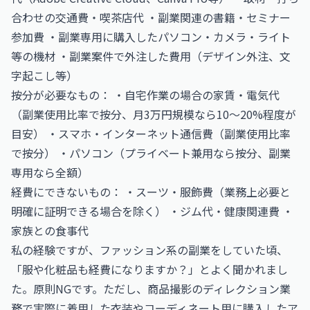
合わせの交通費・喫茶店代 ・副業関連の書籍・セミナー
参加費 ・副業専用に購入したパソコン・カメラ・ライト
等の機材 ・副業案件で外注した費用（デザイン外注、文
字起こし等）
按分が必要なもの： ・自宅作業の場合の家賃・電気代
（副業使用比率で按分、月3万円規模なら10〜20%程度が
目安） ・スマホ・インターネット通信費（副業使用比率
で按分） ・パソコン（プライベート兼用なら按分、副業
専用なら全額）
経費にできないもの： ・スーツ・服飾費（業務上必要と
明確に証明できる場合を除く） ・ジム代・健康関連費 ・
家族との食事代
私の経験ですが、ファッション系の副業をしていた頃、
「服や化粧品も経費になりますか？」とよく聞かれまし
た。原則NGです。ただし、商品撮影のディレクション業
務で実際に着用した衣装やコーディネート用に購入したア