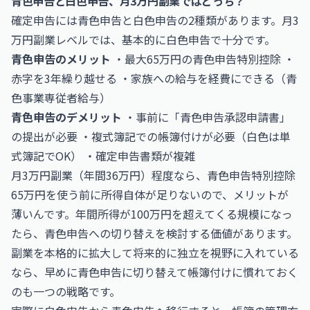
青色申告と白色申告、月3万円副業ではどっち？
確定申告には青色申告と白色申告の2種類があります。月3
万円副業レベルでは、基本的に白色申告で十分です。
青色申告のメリット
・最大65万円の青色申告特別控除 ・
赤字を3年繰り越せる ・家族への給与を経費にできる（青
色事業専従者給与）
青色申告のデメリット
・事前に「青色申告承認申請書」
の提出が必要 ・複式簿記での帳簿付けが必要（白色は単
式簿記でOK） ・確定申告書類が複雑
月3万円副業（年間36万円）程度なら、青色申告特別控除
65万円を使う前に所得自体が足りないので、メリットが
薄いんです。年間所得が100万円を超えてくる規模になっ
たら、青色申告への切り替えを検討する価値があります。
副業を本格的に拡大して将来的に独立を視野に入れている
なら、早めに青色申告に切り替えて帳簿付けに慣れておく
のも一つの戦略です。