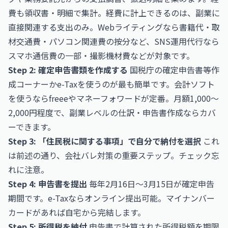
費も領収書・明細で集計。経費に計上できるのは、副業に
直接関連する支出のみ。Webライティングなら書籍代・取
材交通費・パソコン関連費の按分など、SNS運用代行なら
スマホ通信費の一部・撮影機材費などが対象です。
Step 2: 確定申告書類を作成する
国税庁の確定申告書等作
成コーナーかe-Taxを使うのが最も簡単です。会計ソフト
を使うなら
freee
や
マネーフォワード
が定番。月額1,000〜
2,000円程度で、副業レベルの仕訳・申告書作成ならカバ
ーできます。
Step 3: 「住民税に関する事項」で自分で納付を選択
これ
は前述の通り、会社バレ対策の重要ステップ。チェック忘
れに注意。
Step 4: 申告書を提出
毎年2月16日〜3月15日が確定申告
期間です。e-Taxならオンライン提出可能。マイナンバー
カードがあれば自宅から完結します。
Step 5: 所得税を納付
申告書で計算された所得税額を期限