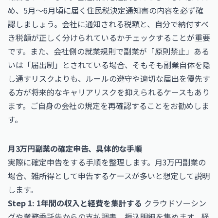
め、5月〜6月頃に届く住民税決定通知書の内容を必ず確
認しましょう。会社に通知される税額と、自分で納付すべ
き税額が正しく分けられているかチェックすることが重要
です。また、会社側の就業規則で副業が「原則禁止」ある
いは「届出制」とされている場合、そもそも副業自体を隠
し通すリスクよりも、ルールの遵守や適切な届出を優先す
る方が将来的なキャリアリスクを抑えられるケースもあり
ます。ご自身の会社の規定を再確認することをお勧めしま
す。
月3万円副業の確定申告、具体的な手順
実際に確定申告をする手順を整理します。月3万円副業の
場合、雑所得として申告するケースが多いと想定して説明
します。
Step 1: 1年間の収入と経費を集計する
クラウドソーシン
グや業務委託先からの支払調書、振込明細を集めます。経