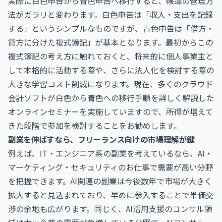
実際に白色申告から青色申告へ移行すると、帳簿の管理方
法がガラリと変わります。白色申告は「収入・支出を記録
する」というシンプルなものですが、青色申告は「借方・
貸方に分けた複式簿記」が基本となります。最初からこの
複式簿記の考え方に触れておくと、将来的に個人事業主と
して本格的に活動する際や、さらに法人化を検討する際の
大きな学習コスト削減になります。現在、多くのクラウド
会計ソフトが白色から青色への移行手順を詳しく解説した
オンラインセミナーを実施していますので、所得が増えて
きた段階で参加を検討することをお勧めします。
副業を伸ばすなら、フリーランス向けの市場理解が鍵
例えば、IT・エンジニア系の副業を考えているなら、
AI・
マーケティング・セキュリティのお仕事
で需要が高い分野
を把握できます。AI関連の副業は今後数年で市場が大きく
拡大すると見込まれており、早めに参入することで単価交
渉の余地も広がります。同じく、AI活用支援のコンサル領