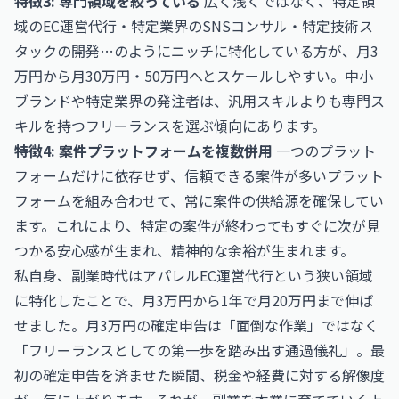
特徴3: 専門領域を絞っている
広く浅くではなく、特定領
域のEC運営代行・特定業界のSNSコンサル・特定技術ス
タックの開発…のようにニッチに特化している方が、月3
万円から月30万円・50万円へとスケールしやすい。中小
ブランドや特定業界の発注者は、汎用スキルよりも専門ス
キルを持つフリーランスを選ぶ傾向にあります。
特徴4: 案件プラットフォームを複数併用
一つのプラット
フォームだけに依存せず、信頼できる案件が多いプラット
フォームを組み合わせて、常に案件の供給源を確保してい
ます。これにより、特定の案件が終わってもすぐに次が見
つかる安心感が生まれ、精神的な余裕が生まれます。
私自身、副業時代はアパレルEC運営代行という狭い領域
に特化したことで、月3万円から1年で月20万円まで伸ば
せました。月3万円の確定申告は「面倒な作業」ではなく
「フリーランスとしての第一歩を踏み出す通過儀礼」。最
初の確定申告を済ませた瞬間、税金や経費に対する解像度