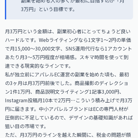
副業を始める人の多くが最初に目指すのが「月
3万円」という目標です。
月3万円という金額は、副業初心者にとってちょうど良い
ハードルです。Webライティングなら1文字1〜2円の単価
で月15,000〜30,000文字、SNS運用代行なら1アカウント
あたり月3〜5万円程度が相場感。スキマ時間を使って到
達できる現実的なラインです。
私が独立前にアパレルEC運営の副業を始めた頃も、最初
の3ヶ月は月3万円前後でした。商品撮影のディレクショ
ン1件1万円、商品説明文ライティング1記事3,000円、
Instagram投稿月10本で2万円…こういう積み上げで月3万
円に届きます。中小アパレルブランドはECの専門人材が
圧倒的に不足しているので、デザインの基礎知識があれば
狙い目の市場です。
ただ、月3万円のラインを越えた瞬間に、税金の問題が顔