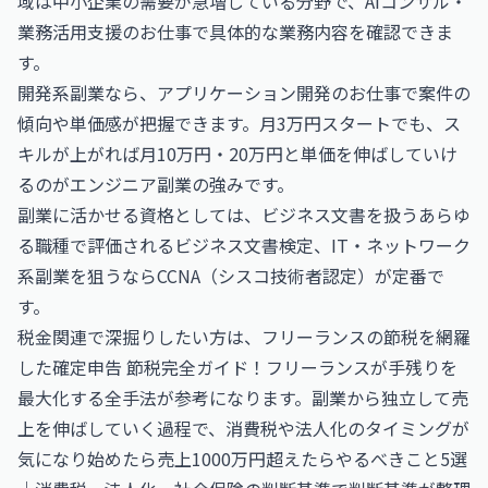
域は中小企業の需要が急増している分野で、
AIコンサル・
業務活用支援のお仕事
で具体的な業務内容を確認できま
す。
開発系副業なら、
アプリケーション開発のお仕事
で案件の
傾向や単価感が把握できます。月3万円スタートでも、ス
キルが上がれば月10万円・20万円と単価を伸ばしていけ
るのがエンジニア副業の強みです。
副業に活かせる資格としては、ビジネス文書を扱うあらゆ
る職種で評価される
ビジネス文書検定
、IT・ネットワーク
系副業を狙うなら
CCNA（シスコ技術者認定）
が定番で
す。
税金関連で深掘りしたい方は、フリーランスの節税を網羅
した
確定申告 節税完全ガイド！フリーランスが手残りを
最大化する全手法
が参考になります。副業から独立して売
上を伸ばしていく過程で、消費税や法人化のタイミングが
気になり始めたら
売上1000万円超えたらやるべきこと5選