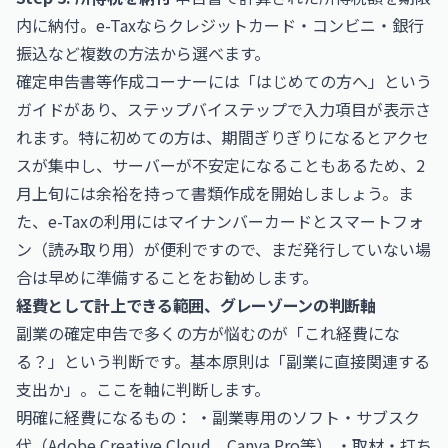
内に納付。e-Taxならクレジットカード・コンビニ・銀行
振込など複数の方法から選べます。
確定申告書等作成コーナーには「はじめての方へ」という
ガイドがあり、ステップバイステップで入力項目が表示さ
れます。特に初めての方は、期間ぎりぎりになるとアクセ
スが集中し、サーバーが不安定になることもあるため、2
月上旬には余裕を持って書類作成を開始しましょう。ま
た、e-Taxの利用にはマイナンバーカードとスマートフォ
ン（読み取り用）が便利ですので、まだ発行していない場
合は早めに準備することをお勧めします。
経費として計上できる範囲、グレーゾーンの判断軸
副業の確定申告で多くの方が悩むのが「これ経費にな
る？」という判断です。基本原則は「副業に直接関連する
支出か」。ここを軸に判断します。
明確に経費になるもの： ・副業専用のソフト・サブスク
代（Adobe Creative Cloud、Canva Pro等） ・取材・打ち