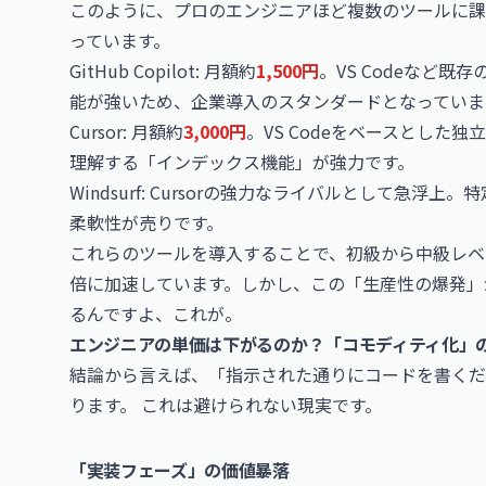
このように、プロのエンジニアほど複数のツールに課
っています。
GitHub Copilot: 月額約
1,500円
。
VS Code
など既存
能が強いため、企業導入のスタンダードとなっていま
Cursor: 月額約
3,000円
。VS Codeをベースとした
理解する「インデックス機能」が強力です。
Windsurf: Cursorの強力なライバルとして急
柔軟性が売りです。
これらのツールを導入することで、初級から中級レベ
倍に加速しています。しかし、この「生産性の爆発」
るんですよ、これが。
エンジニアの単価は下がるのか？「コモディティ化」
結論から言えば、「指示された通りにコードを書くだ
ります。 これは避けられない現実です。
「実装フェーズ」の価値暴落