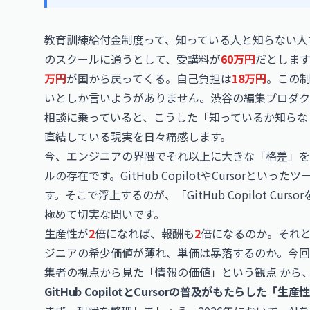
教育訓練給付金制度って、知っている人と知らない人
のスクールに通うとして、受講料が
60万円
だとしま
万円
が国から戻ってくる。自己負担は
18万円
。この
いとしか言いようがありません。渋谷の編集プロダク
相談に乗っていると、こうした「知っているか知らな
直結している現実を日々痛感します。
今、エンジニアの界隈でそれ以上に大きな「格差」を
ルの存在です。
GitHub
Copilotや
Cursor
といったツ
す。そこで浮上するのが、「
GitHub Copilot
Curs
極めて切実な問いです。
生産性が
2
倍になれば、報酬も
2
倍になるのか。それ
ジニアの希少価値が薄れ、単価は暴落するのか。今回
集者の視点から見た「情報の価値」という観点 から
GitHub CopilotとCursorの普及がもたらした「生