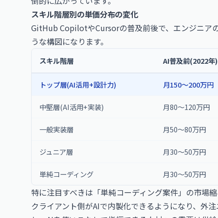
倒的に広がっています。
スキル階層別の単価分布の変化
GitHub CopilotやCursorの普及前後で、
うな構図になります。
スキル階層
AI普及前(2022年)
トップ層(AI活用+設計力)
月150〜200万円
中堅層(AI活用+実装)
月80〜120万円
一般実装層
月50〜80万円
ジュニア層
月30〜50万円
単純コーディング
月30〜50万円
特に注目すべきは「単純コーディング案件」の市場縮
クライアント側がAIで内製化できるようになり、外