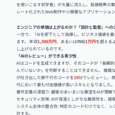
を使いこなす初学者」が大量に流入し、低価格帯の案
レート化されたWeb制作や小規模なアプリケーショ
エンジニアの単価は上がるのか？「設計と監督」への
一方で、「AIを部下として指揮し、ビジネス価値を
ます。 年収
1,500万円
、あるいは時給
1万円
を超える
し上げられているのです。
「AIのレビュー」ができる希少性
AIはコードを生成できますが、そのコードが「長期
んでいないか」を判断することはできません。 複雑な
が吐き出した数千行のコードを
10
分でレビューし、修
代において最も付加価値が高いスキルとなりました。
要件定義の深掘り: 顧客のあいまいな要望をAIが理
セキュリティ担保: AIが見落としがちな脆弱性を、
システム全体の整合性: 特定のコードだけでなく、
計する。