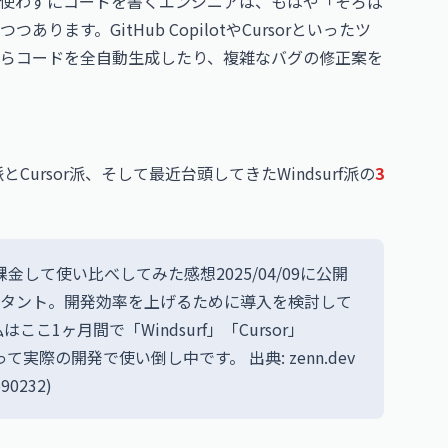
Iを使わずにコードを書くエンジニアは、もはや「そろば
ます。GitHub CopilotやCursorといったツ
らコードを全自動生成したり、複雑なバグの修正案を
派とCursor派、そして最近台頭してきたWindsurf派の
3
Copilotを課金して使い比べしてみた感想2025/04/09に公開
スタント。開発効率を上げるために導入を検討して
1ヶ月間で「Windsurf」「Cursor」
って実際の開発で使い倒し中です。 出典: zenn.dev
e90232
)