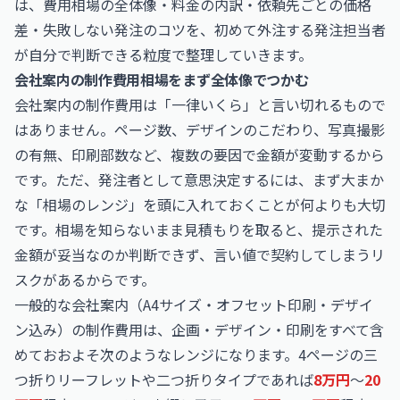
は、費用相場の全体像・料金の内訳・依頼先ごとの価格
差・失敗しない発注のコツを、初めて外注する発注担当者
が自分で判断できる粒度で整理していきます。
会社案内の制作費用相場をまず全体像でつかむ
会社案内の制作費用は「一律いくら」と言い切れるもので
はありません。ページ数、デザインのこだわり、写真撮影
の有無、印刷部数など、複数の要因で金額が変動するから
です。ただ、発注者として意思決定するには、まず大まか
な「相場のレンジ」を頭に入れておくことが何よりも大切
です。相場を知らないまま見積もりを取ると、提示された
金額が妥当なのか判断できず、言い値で契約してしまうリ
スクがあるからです。
一般的な会社案内（A4サイズ・オフセット印刷・デザイ
ン込み）の制作費用は、企画・デザイン・印刷をすべて含
めておおよそ次のようなレンジになります。4ページの三
つ折りリーフレットや二つ折りタイプであれば
8万円
〜
20