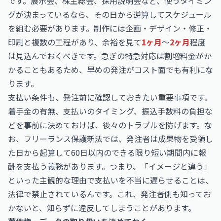
です。展示会、株主総会、採用説明会など、使うタイミン
グが決まっているなら、その日から逆算してスケジュール
を組む必要があります。制作には企画・デザイン・修正・
印刷と複数の工程があり、余裕を見て
1ヶ月
〜
2ヶ月
程度
は見込んでおくべきです。急ぎの特急対応は割増料金がか
かることもあるため、早めの発注がコスト面でも有利にな
ります。
支払い条件も、発注前に確認しておきたい重要事項です。
着手金の有無、支払いのタイミング、振込手数料の負担な
どを事前に決めておけば、後々のトラブルを防げます。な
お、フリーランス保護新法では、発注者は成果物を受領し
た日から起算して60日以内のできる限り短い期間内に報
酬を支払う義務があります。つまり、「イメージと違う」
といった主観的な理由で支払いを不当に遅らせることは、
法律で禁止されているんです。これ、発注者側も知ってお
かないと、知らずに違反してしまうことがあります。