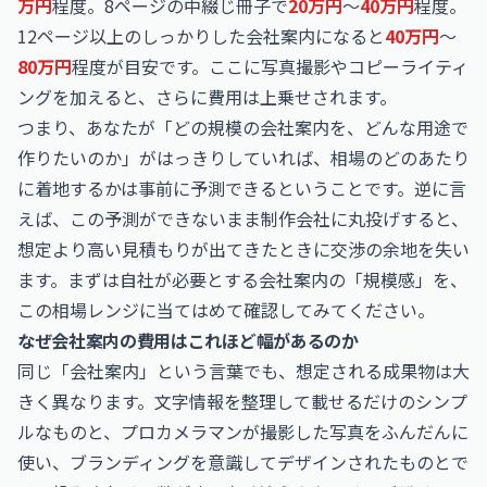
万円
程度。8ページの中綴じ冊子で
20万円
〜
40万円
程度。
12ページ以上のしっかりした会社案内になると
40万円
〜
80万円
程度が目安です。ここに写真撮影やコピーライティ
ングを加えると、さらに費用は上乗せされます。
つまり、あなたが「どの規模の会社案内を、どんな用途で
作りたいのか」がはっきりしていれば、相場のどのあたり
に着地するかは事前に予測できるということです。逆に言
えば、この予測ができないまま制作会社に丸投げすると、
想定より高い見積もりが出てきたときに交渉の余地を失い
ます。まずは自社が必要とする会社案内の「規模感」を、
この相場レンジに当てはめて確認してみてください。
なぜ会社案内の費用はこれほど幅があるのか
同じ「会社案内」という言葉でも、想定される成果物は大
きく異なります。文字情報を整理して載せるだけのシンプ
ルなものと、プロカメラマンが撮影した写真をふんだんに
使い、ブランディングを意識してデザインされたものとで