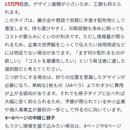
15万円
程度。デザイン面積が小さいため、工数も抑えら
れます。
このタイプは、展示会や商談で気軽に手渡す配布物として
重宝します。持ち運びやすく、印刷部数も多めに刷っても
コストが膨らみにくいのが利点です。ただし情報量が限ら
れるため、企業の世界観をじっくり伝えたい採用用途など
には物足りない場合があります。「まず何か配れるものが
欲しい」「コストを最優先したい」という発注者に適した
選択肢だと考えてください。
三つ折りにする場合は、折りの位置を意識したデザインが
必要になり、単純な1枚もの（A4ペラ）よりわずかに費用
が上がる傾向があります。それでも冊子タイプと比べれば
大幅に安く抑えられるため、予算が限られている中小企業
や個人事業主が最初の一歩として作るのに向いています。
4〜8ページの中綴じ冊子
もう少し情報を盛り込みたい場合は、4ページや8ページ