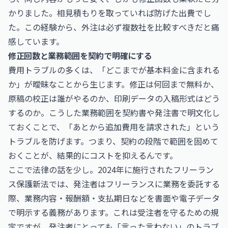
かりました。相見積もりを取っていれば防げた出費でし
た。この経験から、外注は必ず複数社を比較すべきだと痛
感しています。
修正回数と業務範囲を契約で明確にする
費用トラブルの多くは、「どこまでが基本料金に含まれる
か」が曖昧なことから生じます。修正は何回まで無料か、
原稿の校正は誰がやるのか、印刷データの入稿形式はどう
するのか。こうした業務範囲を契約書や発注書で明文化し
ておくことで、「あとから追加費用を請求された」という
トラブルを防げます。つまり、契約の段階で範囲を固めて
おくことが、結果的にコストを抑えるんです。
ここで法律の話を少し。2024年に施行されたフリーラン
ス保護新法では、発注者はフリーランスに業務を委託する
際、業務内容・報酬額・支払期日などを書面や電子データ
で明示する義務があります。これは受注者を守るための規
定ですが、発注者にとっても「言った言わない」のトラブ