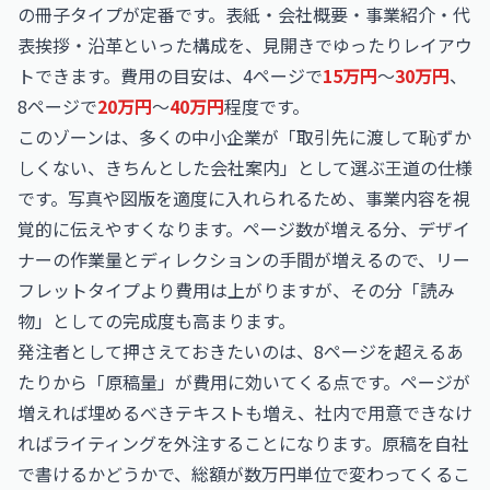
の冊子タイプが定番です。表紙・会社概要・事業紹介・代
表挨拶・沿革といった構成を、見開きでゆったりレイアウ
トできます。費用の目安は、4ページで
15万円
〜
30万円
、
8ページで
20万円
〜
40万円
程度です。
このゾーンは、多くの中小企業が「取引先に渡して恥ずか
しくない、きちんとした会社案内」として選ぶ王道の仕様
です。写真や図版を適度に入れられるため、事業内容を視
覚的に伝えやすくなります。ページ数が増える分、デザイ
ナーの作業量とディレクションの手間が増えるので、リー
フレットタイプより費用は上がりますが、その分「読み
物」としての完成度も高まります。
発注者として押さえておきたいのは、8ページを超えるあ
たりから「原稿量」が費用に効いてくる点です。ページが
増えれば埋めるべきテキストも増え、社内で用意できなけ
ればライティングを外注することになります。原稿を自社
で書けるかどうかで、総額が数万円単位で変わってくるこ