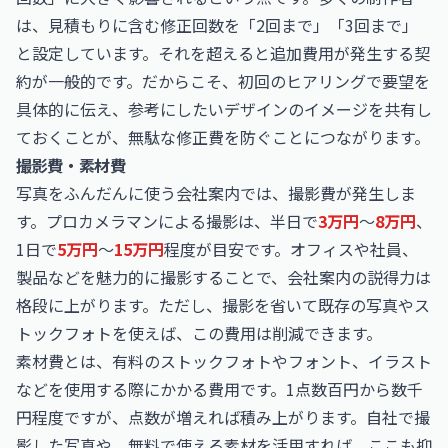
は、見積もりに含む修正回数を「2回まで」「3回まで」
と設定しています。それを超えると追加費用が発生する契
約が一般的です。だからこそ、初回のヒアリングで要望を
具体的に伝え、参考にしたいデザインのイメージを共有し
ておくことが、無駄な修正費を防ぐことにつながります。
撮影費・素材費
写真をふんだんに使う会社案内では、撮影費が発生しま
す。プロカメラマンによる撮影は、半日で
3万円
〜
8万円
、
1日で
5万円
〜
15万円
程度が目安です。オフィスや社員、
製品などを魅力的に撮影することで、会社案内の説得力は
格段に上がります。ただし、撮影を省いて既存の写真やス
トックフォトを使えば、この費用は削減できます。
素材費とは、有料のストックフォトやフォント、イラスト
などを使用する際にかかる費用です。1点数百円から数千
円程度ですが、点数が増えれば積み上がります。自社で撮
影した写真や、無料で使える素材を活用すれば、ここも抑