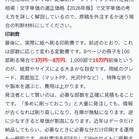
相場｜文字単価の適正価格【2026年版】
で文字単価の考
え方を詳しく解説しているので、原稿を外注するか迷う場
合の判断材料にしてください。
印刷費
最後に、実際に紙へ刷る印刷費です。前述のとおり、これ
は部数に応じて変わる変動費です。8ページの冊子を100
部刷る場合で
3万円
〜
8万円
、1,000部で
10万円
前後という
のが、紙質やサイズによる大まかな目安です。用紙のグレ
ード、表面加工（マットPP、光沢PPなど）、特殊な折り
や製本を選ぶと、費用は上がります。
発注者として賢いのは、必要な部数を正確に見積もること
です。「多めに刷っておこう」と大量に発注しても、情報
が古くなれば刷り直しになり、在庫が無駄になります。逆
に少なすぎると単価が割高になります。近年はデータだけ
納品してもらい、必要なときに必要な分だけ印刷する運用
も一般的です。会社案内をPDF化してWebサイトに掲載す