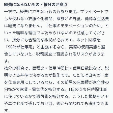
経費にならないもの・按分の注意点
一方で、経費にできないものもあります。プライベートで
しか使わない衣服や化粧品、家族との外食、純粋な生活費
は経費になりません。「仕事のモチベーションのため」と
いった曖昧な理由では認められないので注意してくださ
い。按分にも合理的な根拠が必要です。ネット回線を
「90%が仕事用」と主張するなら、実際の使用実態と整
合していないと、税務調査で否認されるリスクがありま
す。
按分の割合は、面積比・使用時間比・使用日数比など、説
明できる基準で決めるのが鉄則です。たとえば自宅の一室
を仕事専用にしているなら、その部屋の床面積が家全体の
何%かで家賃・電気代を按分する。1日のうち何時間仕事
に使っているかで通信費を按分する。こうした根拠をメモ
やエクセルで残しておけば、後から問われても説明できま
す。