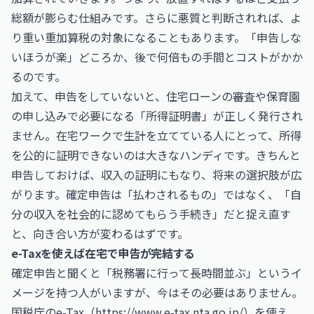
総額が膨らむ仕組みです。さらに悪質と判断されれば、よ
り重い重加算税の対象になることもあります。「申告しな
いほうが楽」どころか、後で何倍もの手間とコストがかか
るのです。
加えて、申告をしていないと、住宅ローンの審査や保育園
の申し込みで必要になる「所得証明書」が正しく発行され
ません。在宅ワークで生計を立てている人にとって、所得
を公的に証明できないのは大きなハンディです。きちんと
申告しておけば、収入の証明にもなり、将来の選択肢が広
がります。確定申告は「払わされるもの」ではなく、「自
分の収入を社会的に認めてもらう手続き」だと捉え直す
と、向き合い方が変わるはずです。
e-Taxを使えば在宅で申告が完結する
確定申告と聞くと「税務署に行って長時間並ぶ」というイ
メージを持つ人がいますが、今はその必要はありません。
国税庁のe-Tax（
https://www.e-tax.nta.go.jp/
）を使え