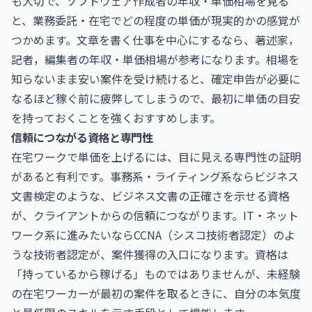
も大切で、
ソフトウェア作成者の年収・単価相場
を見る
と、業務委託・在宅でどの程度の単価が現実的かの感覚が
つかめます。文章を書く仕事を中心にするなら、
著述家，
記者，編集者の年収・単価相場
が参考になります。相場を
知らないまま安い案件を受け続けると、確定申告が必要に
なるほど稼ぐ前に疲弊してしまうので、最初に単価の目安
を持っておくことを強くおすすめします。
信頼につながる資格と専門性
在宅ワークで単価を上げるには、目に見える専門性の証明
があると有利です。事務系・ライティング系なら
ビジネス
文書検定
のような、ビジネス文書の正確さを示せる資格
が、クライアントからの信頼につながります。IT・ネット
ワーク系に進みたいなら
CCNA（シスコ技術者認定）
のよ
うな技術者認定が、案件獲得の入口になります。資格は
「持っているから稼げる」ものではありませんが、未経験
の在宅ワーカーが最初の案件を取るときに、自分の本気度