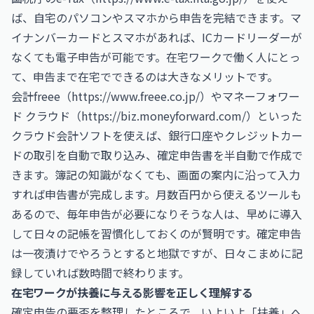
ば、自宅のパソコンやスマホから申告を完結できます。マ
イナンバーカードとスマホがあれば、ICカードリーダーが
なくても電子申告が可能です。在宅ワークで働く人にとっ
て、申告まで在宅でできるのは大きなメリットです。
会計freee（
https://www.freee.co.jp/
）やマネーフォワー
ド クラウド（
https://biz.moneyforward.com/
）といった
クラウド会計ソフトを使えば、銀行口座やクレジットカー
ドの取引を自動で取り込み、確定申告書を半自動で作成で
きます。簿記の知識がなくても、画面の案内に沿って入力
すれば申告書が完成します。月数百円から使えるツールも
あるので、毎年申告が必要になりそうな人は、早めに導入
して日々の記帳を習慣化しておくのが賢明です。確定申告
は一夜漬けでやろうとすると地獄ですが、日々こまめに記
録していれば数時間で終わります。
在宅ワークが扶養に与える影響を正しく理解する
確定申告の要否を整理したところで、いよいよ「扶養」へ