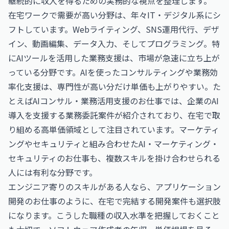
継続的に収入を得るための実務的な視点を整理します。
在宅ワークで需要が高い分野は、年々IT・デジタル系にシ
フトしています。Webライティング、SNS運用代行、デザ
イン、動画編集、データ入力、そしてプログラミング。特
にAIツールを活用した業務支援は、市場が急速に立ち上が
っている分野です。AIを使ったコンサルティングや業務効
率化支援は、専門性が高い分だけ単価も上がりやすい。た
とえば
AIコンサル・業務活用支援のお仕事
では、企業のAI
導入を支援する業務委託案件が紹介されており、在宅で取
り組める高単価領域として注目されています。マーケティ
ングやセキュリティと組み合わせた
AI・マーケティング・
セキュリティのお仕事
も、複数スキルを掛け合わせられる
人には有利な分野です。
エンジニア寄りのスキルがある人なら、
アプリケーション
開発のお仕事
のように、在宅で完結する開発案件も選択肢
になります。こうした職種の収入水準を把握しておくこと