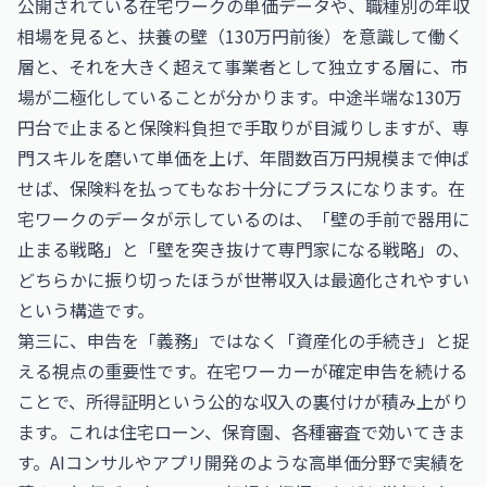
公開されている在宅ワークの単価データや、職種別の年収
相場を見ると、扶養の壁（130万円前後）を意識して働く
層と、それを大きく超えて事業者として独立する層に、市
場が二極化していることが分かります。中途半端な130万
円台で止まると保険料負担で手取りが目減りしますが、専
門スキルを磨いて単価を上げ、年間数百万円規模まで伸ば
せば、保険料を払ってもなお十分にプラスになります。在
宅ワークのデータが示しているのは、「壁の手前で器用に
止まる戦略」と「壁を突き抜けて専門家になる戦略」の、
どちらかに振り切ったほうが世帯収入は最適化されやすい
という構造です。
第三に、申告を「義務」ではなく「資産化の手続き」と捉
える視点の重要性です。在宅ワーカーが確定申告を続ける
ことで、所得証明という公的な収入の裏付けが積み上がり
ます。これは住宅ローン、保育園、各種審査で効いてきま
す。AIコンサルやアプリ開発のような高単価分野で実績を