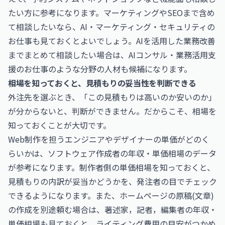
たい方に参考になります。マーケティングやSEOまで含め
て相談したいなら、
AI・マーケティング・セキュリティの
お仕事
も見ておくとよいでしょう。AIを活用した業務改善
までまとめて相談したい場合は、
AIコンサル・業務活用支
援のお仕事
のような分野の人材も候補になります。
相場を知っておくと、見積もりの妥当性を判断できる
外注先を選ぶとき、「この見積もりは高いのか安いのか」
が分からないと、判断ができません。だからこそ、相場を
知っておくことが大切です。
Web制作を担うエンジニアやデザイナーの単価がどのく
らいかは、
ソフトウェア作成者の年収・単価相場
のデータ
が参考になります。制作者側の単価相場を知っておくと、
見積もりの内訳が妥当かどうかを、発注者の目でチェック
できるようになります。また、ホームページの原稿(文章)
の作成を別途頼む場合は、
著述家，記者，編集者の年収・
単価相場
も見ておくと、ライティング費用の目安がつかめ