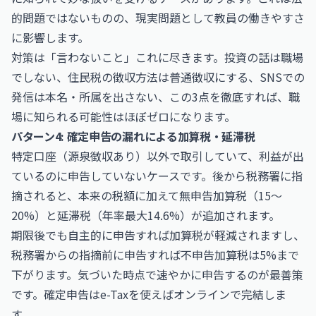
的問題ではないものの、現実問題として教員の働きやすさ
に影響します。
対策は「言わないこと」これに尽きます。投資の話は職場
でしない、住民税の徴収方法は普通徴収にする、SNSでの
発信は本名・所属を出さない、この3点を徹底すれば、職
場に知られる可能性はほぼゼロになります。
パターン4: 確定申告の漏れによる加算税・延滞税
特定口座（源泉徴収あり）以外で取引していて、利益が出
ているのに申告していないケースです。後から税務署に指
摘されると、本来の税額に加えて無申告加算税（15〜
20%）と延滞税（年率最大14.6%）が追加されます。
期限後でも自主的に申告すれば加算税が軽減されますし、
税務署からの指摘前に申告すれば不申告加算税は5%まで
下がります。気づいた時点で速やかに申告するのが最善策
です。確定申告は
e-Tax
を使えばオンラインで完結しま
す。