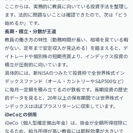
ここからは、実務的に教員に向いている投資手法を整理し
ます。法的に問題ないことは確認できたので、次は「どう
始めるか」です。
長期・積立・分散が王道
教員の働き方の特性（勤務時間が長い、相場を見ている暇
がない、定年まで安定収入が見込める）を踏まえると、デ
イトレードや個別株の短期売買より、インデックス投資の
積立が圧倒的に向いています。
具体的には、新NISAのつみたて投資枠で全世界株式イン
デックスファンド（オール・カントリーやS&P500など）
に毎月一定額を積み立てるのが鉄板です。長期投資の歴史
的データを見ると、20年以上の保有期間では世界株式イ
ンデックスはほぼプラスリターンに収束しています。
iDeCoとの併用
iDeCo（個人型確定拠出年金）は、掛金が全額所得控除に
なるため、給与所得が高い教員には節税効果が大きいで