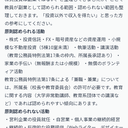
教員が副業として認められる範囲・認められない範囲も整
理しておきます。「投資以外で収入を得たい」と思った方
の参考にしてください。
原則認められる活動
・株式・投資信託・FX・暗号資産などの資産運用 ・小規
模な不動産投資（5棟10室未満） ・執筆活動・講演活動
（教育公務員特例法第17条の枠内、所属長承認あり） ・
家業の手伝い（無報酬または小規模） ・無償のボランテ
ィア活動
教育公務員特例法第17条による「兼職・兼業」について
は、所属長（校長や教育委員会）の許可が必要です。教育
に関する内容（大学非常勤講師、教育系団体での講演な
ど）であれば認められやすい傾向にあります。
原則認められない活動
・営利企業の役員就任 ・自営業・個人事業の継続的経営
・継続的・反復的な役務提供（Webライター、デザイナー