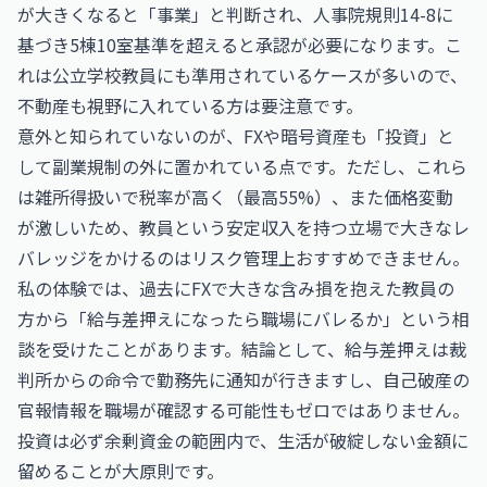
が大きくなると「事業」と判断され、人事院規則14-8に
基づき5棟10室基準を超えると承認が必要になります。こ
れは公立学校教員にも準用されているケースが多いので、
不動産も視野に入れている方は要注意です。
意外と知られていないのが、FXや暗号資産も「投資」と
して副業規制の外に置かれている点です。ただし、これら
は雑所得扱いで税率が高く（最高55%）、また価格変動
が激しいため、教員という安定収入を持つ立場で大きなレ
バレッジをかけるのはリスク管理上おすすめできません。
私の体験では、過去にFXで大きな含み損を抱えた教員の
方から「給与差押えになったら職場にバレるか」という相
談を受けたことがあります。結論として、給与差押えは裁
判所からの命令で勤務先に通知が行きますし、自己破産の
官報情報を職場が確認する可能性もゼロではありません。
投資は必ず余剰資金の範囲内で、生活が破綻しない金額に
留めることが大原則です。