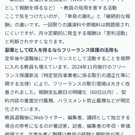
として報酬を得るなど） ・教員の信用を害する活動
ここで気をつけたいのが、「単発の謝礼」と「継続的な報
酬」の違いです。一回限りの講演料や原稿料は問題視され
にくいですが、月々定期的に発生する報酬は「営利活動」
と判断されやすくなります。
副業として収入を得るならフリーランス保護の活用も
定年後や退職後にフリーランスとして活動することを視野
に入れる教員も増えています。2024年11月施行のフリー
ランス保護新法（特定受託事業者に係る取引の適正化等に
関する法律）により、フリーランスの取引環境は大きく改
善されました。報酬支払期日の明確化（60日以内）、契
約内容の書面交付義務、ハラスメント防止義務などが明文
化されています。
教員退職後にWebライター、編集者、講師として独立する
場合の参考になるのが
著述家，記者，編集者の年収・単価
相場
です。文章を書く職種は教員の経験と親和性が高く、