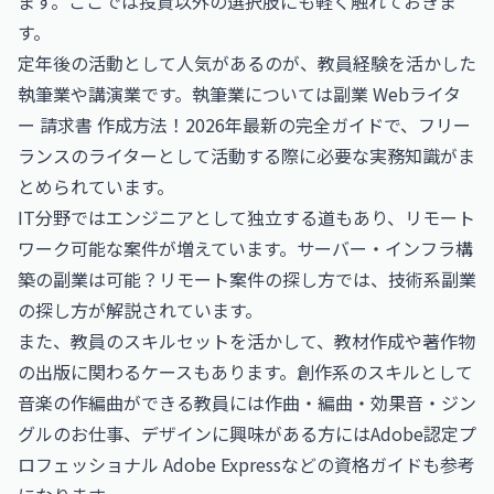
ます。ここでは投資以外の選択肢にも軽く触れておきま
す。
定年後の活動として人気があるのが、教員経験を活かした
執筆業や講演業です。執筆業については
副業 Webライタ
ー 請求書 作成方法！2026年最新の完全ガイド
で、フリー
ランスのライターとして活動する際に必要な実務知識がま
とめられています。
IT分野ではエンジニアとして独立する道もあり、リモート
ワーク可能な案件が増えています。
サーバー・インフラ構
築の副業は可能？リモート案件の探し方
では、技術系副業
の探し方が解説されています。
また、教員のスキルセットを活かして、教材作成や著作物
の出版に関わるケースもあります。創作系のスキルとして
音楽の作編曲ができる教員には
作曲・編曲・効果音・ジン
グルのお仕事
、デザインに興味がある方には
Adobe認定プ
ロフェッショナル Adobe Express
などの資格ガイドも参考