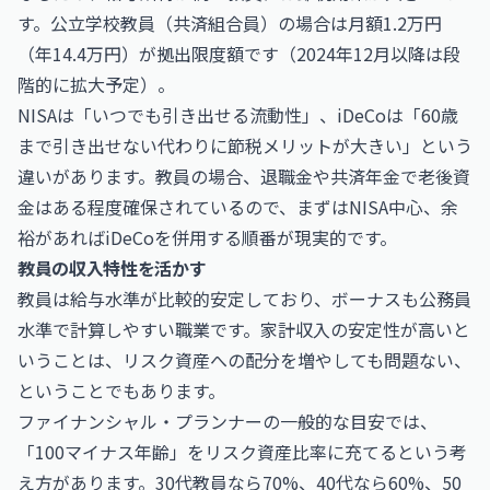
す。公立学校教員（共済組合員）の場合は月額1.2万円
（年14.4万円）が拠出限度額です（2024年12月以降は段
階的に拡大予定）。
NISAは「いつでも引き出せる流動性」、iDeCoは「60歳
まで引き出せない代わりに節税メリットが大きい」という
違いがあります。教員の場合、退職金や共済年金で老後資
金はある程度確保されているので、まずはNISA中心、余
裕があればiDeCoを併用する順番が現実的です。
教員の収入特性を活かす
教員は給与水準が比較的安定しており、ボーナスも公務員
水準で計算しやすい職業です。家計収入の安定性が高いと
いうことは、リスク資産への配分を増やしても問題ない、
ということでもあります。
ファイナンシャル・プランナーの一般的な目安では、
「100マイナス年齢」をリスク資産比率に充てるという考
え方があります。30代教員なら70%、40代なら60%、50