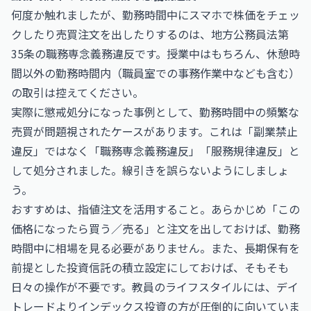
何度か触れましたが、勤務時間中にスマホで株価をチェッ
クしたり売買注文を出したりするのは、地方公務員法第
35条の職務専念義務違反です。授業中はもちろん、休憩時
間以外の勤務時間内（職員室での事務作業中なども含む）
の取引は控えてください。
実際に懲戒処分になった事例として、勤務時間中の頻繁な
売買が問題視されたケースがあります。これは「副業禁止
違反」ではなく「職務専念義務違反」「服務規律違反」と
して処分されました。線引きを誤らないようにしましょ
う。
おすすめは、指値注文を活用すること。あらかじめ「この
価格になったら買う／売る」と注文を出しておけば、勤務
時間中に相場を見る必要がありません。また、長期保有を
前提とした投資信託の積立設定にしておけば、そもそも
日々の操作が不要です。教員のライフスタイルには、デイ
トレードよりインデックス投資の方が圧倒的に向いていま