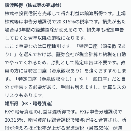
譲渡所得（株式等の売却益）
株式や投資信託を売却して得た利益は譲渡所得です。上場
株式等は申告分離課税で20.315%の税率です。損失が出た
場合は3年間の繰越控除が使えるので、損失年も確定申告
しておくと翌年以降の節税になります。
ここで重要なのは口座種別です。「特定口座（源泉徴収あ
り）」を選んでおけば、証券会社が税金計算と納税を自動
でやってくれるため、原則として確定申告は不要です。教
員の方には特定口座（源泉徴収あり）を強くおすすめしま
す。「特定口座（源泉徴収なし）」や「一般口座」だと自
分で申告する必要があり、手間も増えますし、計算ミスの
リスクもあります。
雑所得（FX・暗号資産）
FXや暗号資産の利益は雑所得です。FXは申告分離課税で
20.315%、暗号資産は総合課税で給与所得と合算され、所
得が増えるほど税率が上がる累進課税（最高55%）が適