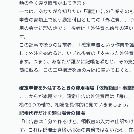
類の全く違う情報が出てきます。
一つは、あなたが今知りたい「確定申告の作業そのも
申告の書類上で使う勘定科目としての「外注費」、つ
用の会計処理の話です。後者は「外注費と給与の違い
す。
この記事で扱うのは前者、「確定申告という作業を誰
して外注を始めると、いずれ後者の「支払った外注費
ます。つまり、あなたが誰かに記帳を頼むと、その支
簿に載る。この二重構造を頭の片隅に置いておくと、
確定申告を外注するときの費用相場【依頼範囲・事業
ここからが本題です。確定申告の外注費用は「誰に」
模の2つの軸で、相場を具体的に見ていきましょう。
記帳代行だけを頼む場合の相場
「申告書は自分で作るけど、領収書の入力や仕訳だけ
す。これは税理士資格が必須の業務ではないため、在