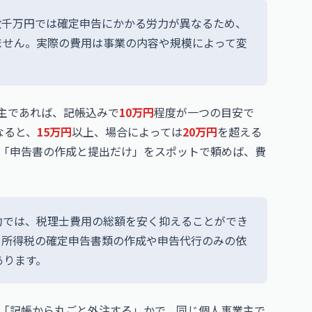
数千万円では確定申告にかかる労力が異なるため、
ません。実際の費用は事業の内容や規模によって変
業主であれば、記帳込みで
10万円
程度が一つの目安で
なると、
15万円
以上、場合によっては
20万円
を超える
「申告書の作成と提出だけ」をスポットで頼めば、費
約では、税理士費用の総額を安く抑えることができ
、所得税の確定申告書類の作成や申告代行のみの依
あります。
「記帳から丸ごと外注する」かで、同じ個人事業主で