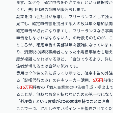
まず、なぜ今「確定申告を外注する」という選択肢が
くと、費用相場の意味が腹落ちします。
副業を持つ会社員が急増し、フリーランスとして独立
見ても、確定申告書を提出する人の数は年々増加傾向
確定申告が必要になりますし、フリーランスなら事業
申告をしなければならない人」の母数そのものが、こ
ところが、確定申告の実務は年々複雑になっています
り、消費税の課税事業者になった小規模事業者も増え
度が複雑になればなるほど、「自分でやるより、詳し
注者が増えるのは自然な流れです。
費用の全体像を先にざっくり示すと、確定申告の外注
る「記帳代行のみ」の在宅ワーカー活用、
5万円
前後
ら
15万円
程度の「個人事業主の申告書作成・提出まで
ることが、無駄なお金を払わないための第一歩になり
「外注費」という言葉が2つの意味を持つことに注意
ここで一つ、混乱しやすいポイントを整理させてくださ