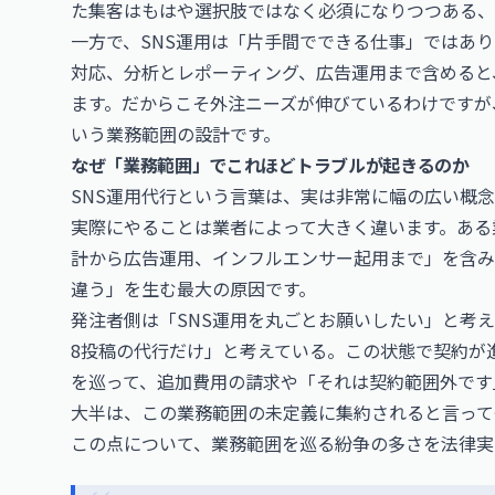
た集客はもはや選択肢ではなく必須になりつつある、
一方で、SNS運用は「片手間でできる仕事」ではあ
対応、分析とレポーティング、広告運用まで含めると
ます。だからこそ外注ニーズが伸びているわけですが
いう業務範囲の設計です。
なぜ「業務範囲」でこれほどトラブルが起きるのか
SNS運用代行という言葉は、実は非常に幅の広い概念
実際にやることは業者によって大きく違います。ある
計から広告運用、インフルエンサー起用まで」を含み
違う」を生む最大の原因です。
発注者側は「SNS運用を丸ごとお願いしたい」と考
8投稿の代行だけ」と考えている。この状態で契約が
を巡って、追加費用の請求や「それは契約範囲外です
大半は、この業務範囲の未定義に集約されると言って
この点について、業務範囲を巡る紛争の多さを法律実