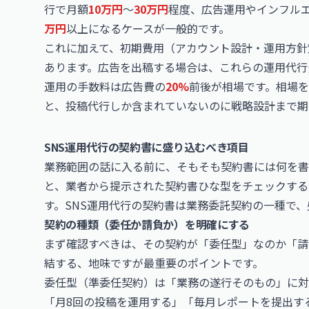
行で月額
10万円
〜
30万円
程度、広告運用やインフル
万円
以上になるケースが一般的です。
これに加えて、初期費用（アカウント設計・運用方針
あります。広告を出稿する場合は、これらの運用代行
運用の手数料は広告費の
20%
前後が相場です。相場を
と、投稿代行しか含まれていないのに戦略設計まで期
SNS運用代行の契約書に盛り込むべき項目
業務範囲の話に入る前に、そもそも契約書には何を書
と、業者から提示された契約書ひな型をチェックする
す。SNS運用代行の契約書は業務委託契約の一種で
契約の種類（委任か請負か）を明確にする
まず確認すべきは、その契約が「委任型」なのか「請
結する、地味ですが最重要のポイントです。
委任型（準委任契約）は「業務の遂行そのもの」に対
「月8回の投稿を運用する」「毎月レポートを提出す