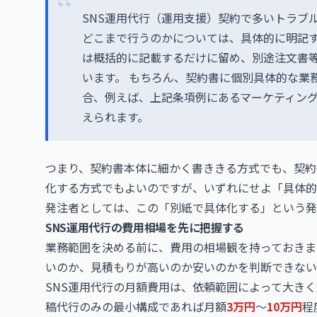
SNS運用代行（運用支援）契約で多いトラブ
どこまで行うのかについては、具体的に明記す
は概括的に記載するだけに留め、別途注文書
います。 もちろん、契約書に個別具体的な業
合、例えば、上記条項例にあるマーケティン
えられます。
つまり、契約書本体に細かく書ききる方式でも、契約
化する方式でもよいのですが、いずれにせよ「具体的
発注者としては、この「別紙で具体化する」という発
SNS運用代行の費用相場を先に把握する
業務範囲を決める前に、費用の相場観を持っておきま
いのか、見積もりが高いのか安いのかを判断できない
SNS運用代行の月額費用は、依頼範囲によって大き
稿代行のみの最小構成であれば月額
3万円
〜
10万円
程