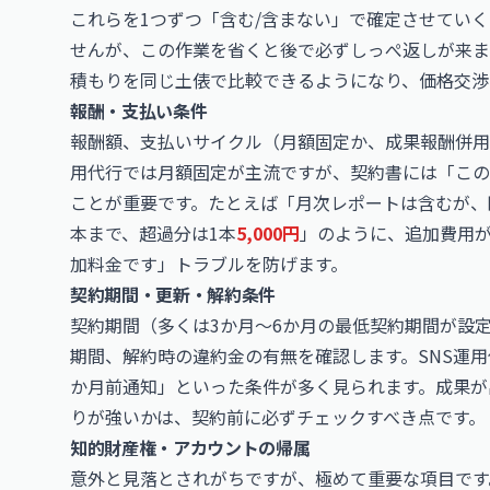
これらを1つずつ「含む/含まない」で確定させてい
せんが、この作業を省くと後で必ずしっぺ返しが来ま
積もりを同じ土俵で比較できるようになり、価格交渉
報酬・支払い条件
報酬額、支払いサイクル（月額固定か、成果報酬併用
用代行では月額固定が主流ですが、契約書には「この
ことが重要です。たとえば「月次レポートは含むが、
本まで、超過分は1本
5,000円
」のように、追加費用
加料金です」トラブルを防げます。
契約期間・更新・解約条件
契約期間（多くは3か月〜6か月の最低契約期間が設
期間、解約時の違約金の有無を確認します。SNS運用
か月前通知」といった条件が多く見られます。成果が
りが強いかは、契約前に必ずチェックすべき点です。
知的財産権・アカウントの帰属
意外と見落とされがちですが、極めて重要な項目です