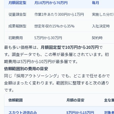
月額固定型
月10万円から70万円
毎月
従量課金型
作業1件あたり300円から1万円
実施した分だ
成果報酬型
想定年収の15%から35%
入社決定時
初期費用
5万円から30万円
契約時
最も多い価格帯は、
月額固定型で10万円から20万円
で
す。調査データでも、この帯が最多層とされています。初
期費用は5万円から10万円が最多層です。
依頼範囲別の費用の目安
同じ「採用アウトソーシング」でも、どこまで任せるかで
金額はまったく変わります。範囲別に整理すると次の通り
です。
依頼範囲
月額の目安
主な
スカウト送信のみ
5万円から15万円
対象