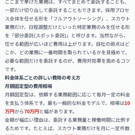
ここまで挙げた業務は、すべてまとめて委託することも、
一部だけ切り出して委託することもできます。採用プロセ
ス全体を任せる形を「フルアウトソーシング」、スカウト
業務だけ、日程調整だけといった特定業務のみを任せる形
を「部分委託(スポット委託)」と呼びます。当然ながら、
任せる範囲が広いほど費用は上がります。自社の弱点はど
こか、どの業務に一番時間を取られているかを見極めて、
必要な範囲だけを委託するのが、費用対効果を高めるコツ
です。
料金体系ごとの詳しい費用の考え方
月額固定型の費用相場
月額固定型は、依頼する業務範囲に応じて毎月一定の料金
を支払う体系です。最も一般的な料金モデルで、相場は
10
万円
から
70万円
と幅があります。
金額が幅広い理由は、委託する業務量と稼働時間に比例す
るためです。たとえば、スカウト業務だけを月に一定件数