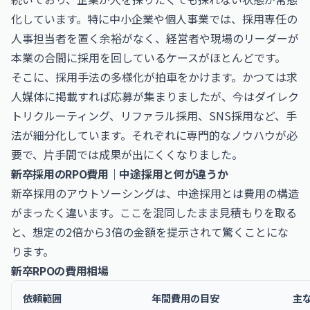
化しています。特に中小企業や個人事業では、採用専任の
人事担当者を置く余裕がなく、経営者や現場のリーダーが
本業の合間に採用を回しているケースがほとんどです。
そこに、採用手法の多様化が拍車をかけます。かつては求
人媒体に掲載すれば応募が集まりましたが、今はダイレク
トリクルーティング、リファラル採用、SNS採用など、手
法が細分化しています。それぞれに専門的なノウハウが必
要で、片手間では成果が出にくくなりました。
新卒採用のRPO費用｜中途採用と何が違うか
新卒採用のアウトソーシングは、中途採用とは費用の構造
がまったく違います。ここを混同したまま見積もりを取る
と、想定の2倍から3倍の金額を提示されて驚くことにな
ります。
新卒RPOの費用相場
依頼範囲
年間費用の目安
主