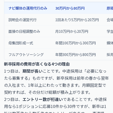
ナビ媒体の運用代行のみ
30万円から80万円
原
説明会の運営代行
1回あたり5万円から20万円
会
面接の日程調整のみ
月10万円から20万円
学
母集団形成一式
年間100万円から300万円
媒
フルアウトソーシング
年間300万円から800万円
採
新卒採用の費用が高くなる4つの理由
1つ目は、
期間が長い
ことです。中途採用は「必要になっ
たら募集する」ものですが、新卒採用は前年の春から翌年
の入社まで、1年以上にわたって動きます。月額固定型で
契約すれば、その分だけ総額が積み上がります。
2つ目は、
エントリー数が桁違い
であることです。中途採
用なら1ポジションに応募10件から30件ですが、新卒は1