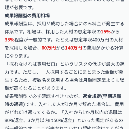
理が必要です。
成果報酬型の費用相場
成果報酬型は、採用が成功した場合にのみ料金が発生する
体系です。相場は、採用した人材の想定年収の
15%
から
35%
程度が一般的です。たとえば想定年収400万円の人材
を採用した場合、
60万円
から
140万円
の費用がかかる計算
になります。
「採れなければ費用ゼロ」というリスクの低さが最大の魅
力です。ただし、一人採用するごとにまとまった金額が発
生するため、複数名を採用する場合は月額固定型よりも総
額が高くなることがあります。
成果報酬型で必ず確認すべきなのが、
返金規定(早期退職
時の返還)
です。入社した人が1か月で辞めた場合に、費用
がどれだけ返ってくるか。「入社から1か月以内の退職は
80%返金、3か月以内は50%返金」といった規定があるの
が一般的です。ここが書かれていない契約は避けてくださ