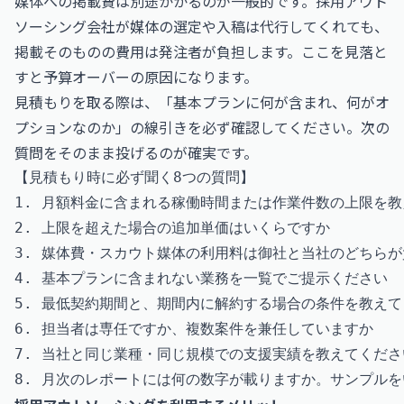
媒体への掲載費は別途かかるのが一般的です。採用アウト
ソーシング会社が媒体の選定や入稿は代行してくれても、
掲載そのものの費用は発注者が負担します。ここを見落と
すと予算オーバーの原因になります。
見積もりを取る際は、「基本プランに何が含まれ、何がオ
プションなのか」の線引きを必ず確認してください。次の
質問をそのまま投げるのが確実です。
【見積もり時に必ず聞く8つの質問】

1. 月額料金に含まれる稼働時間または作業件数の上限を教
2. 上限を超えた場合の追加単価はいくらですか

3. 媒体費・スカウト媒体の利用料は御社と当社のどちらが
4. 基本プランに含まれない業務を一覧でご提示ください

5. 最低契約期間と、期間内に解約する場合の条件を教えて
6. 担当者は専任ですか、複数案件を兼任していますか

7. 当社と同じ業種・同じ規模での支援実績を教えてください