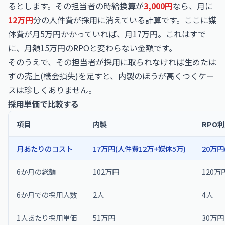
るとします。その担当者の時給換算が
3,000円
なら、月に
12万円
分の人件費が採用に消えている計算です。ここに媒
体費が月5万円かかっていれば、月17万円。これはすで
に、月額15万円のRPOと変わらない金額です。
そのうえで、その担当者が採用に取られなければ生めたは
ずの売上(機会損失)を足すと、内製のほうが高くつくケー
スは珍しくありません。
採用単価で比較する
項目
内製
RPO
月あたりのコスト
17万円(人件費12万+媒体5万)
20万円
6か月の総額
102万円
120万
6か月での採用人数
2人
4人
1人あたり採用単価
51万円
30万円