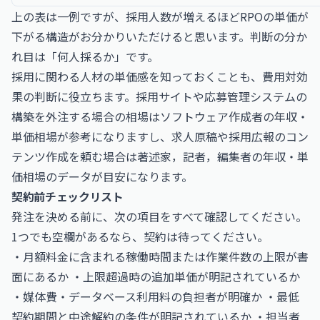
上の表は一例ですが、採用人数が増えるほどRPOの単価が
下がる構造がお分かりいただけると思います。判断の分か
れ目は「何人採るか」です。
採用に関わる人材の単価感を知っておくことも、費用対効
果の判断に役立ちます。採用サイトや応募管理システムの
構築を外注する場合の相場は
ソフトウェア作成者の年収・
単価相場
が参考になりますし、求人原稿や採用広報のコン
テンツ作成を頼む場合は
著述家，記者，編集者の年収・単
価相場
のデータが目安になります。
契約前チェックリスト
発注を決める前に、次の項目をすべて確認してください。
1つでも空欄があるなら、契約は待ってください。
・月額料金に含まれる稼働時間または作業件数の上限が書
面にあるか ・上限超過時の追加単価が明記されているか
・媒体費・データベース利用料の負担者が明確か ・最低
契約期間と中途解約の条件が明記されているか ・担当者