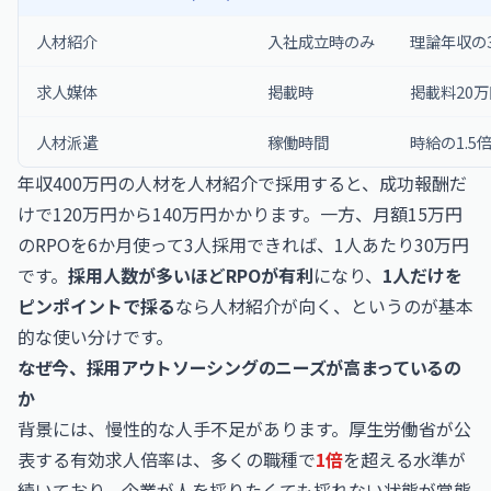
人材紹介
入社成立時のみ
理論年収の3
求人媒体
掲載時
掲載料20万
人材派遣
稼働時間
時給の1.
年収400万円の人材を人材紹介で採用すると、成功報酬だ
けで120万円から140万円かかります。一方、月額15万円
のRPOを6か月使って3人採用できれば、1人あたり30万円
です。
採用人数が多いほどRPOが有利
になり、
1人だけを
ピンポイントで採る
なら人材紹介が向く、というのが基本
的な使い分けです。
なぜ今、採用アウトソーシングのニーズが高まっているの
か
背景には、慢性的な人手不足があります。厚生労働省が公
表する有効求人倍率は、多くの職種で
1倍
を超える水準が
続いており、企業が人を採りたくても採れない状態が常態