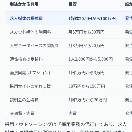
別途かかる費用
目安
誰
求人媒体の掲載費
1媒体20万円から100万円
発
スカウト媒体の利用料
月5万円から30万円
発
人材データベースの閲覧料
月3万円から20万円
発
適性検査の受検料
1人2,000円から5,000円
発
面接同席(オプション)
1回1万円から3万円
発
採用サイトの制作支援
30万円から150万円
発
説明会の会場費
1回2万円から20万円
発
交通費・実費
実費
発
採用アウトソーシングは「採用業務の代行」であり、求人