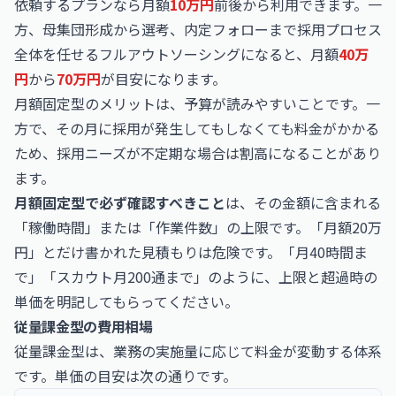
依頼するプランなら月額
10万円
前後から利用できます。一
方、母集団形成から選考、内定フォローまで採用プロセス
全体を任せるフルアウトソーシングになると、月額
40万
円
から
70万円
が目安になります。
月額固定型のメリットは、予算が読みやすいことです。一
方で、その月に採用が発生してもしなくても料金がかかる
ため、採用ニーズが不定期な場合は割高になることがあり
ます。
月額固定型で必ず確認すべきこと
は、その金額に含まれる
「稼働時間」または「作業件数」の上限です。「月額20万
円」とだけ書かれた見積もりは危険です。「月40時間ま
で」「スカウト月200通まで」のように、上限と超過時の
単価を明記してもらってください。
従量課金型の費用相場
従量課金型は、業務の実施量に応じて料金が変動する体系
です。単価の目安は次の通りです。