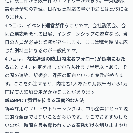
社に数百件から数千件のエントリーが来ます。一斉連絡、
説明会予約の管理、日程変更対応の量が中途とは比較にな
りません。
3つ目は、
イベント運営が伴う
ことです。会社説明会、合
同企業説明会への出展、インターンシップの運営など、当
日の人員が必要な業務が発生します。ここは稼働時間に応
じた別料金になるのが一般的です。
4つ目は、
内定辞退の防止(内定者フォロー)が長期にわた
る
ことです。内定を出してから入社まで半年以上あり、そ
の間の連絡、懇親会、課題の配布といった業務が続きま
す。ここを外注すると、内定者1人あたり月数千円から1万
円程度の追加費用がかかることがあります。
新卒RPOで費用を抑える現実的な方法
新卒採用のフルアウトソーシングは、中小企業にとって現
実的な金額ではないことが多いです。そこでおすすめした
いのが、
時間を最も奪われている業務だけを切り出す
やり