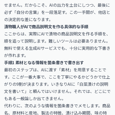
せません。だからこそ、AIの出力を土台にしつつ、最後に
必ず「自分の言葉」を一段落足す。この一手間が、他店と
の決定的な差になります。
漬物職人がAIで商品説明文を作る具体的な手順
ここからは、実際にAIで漬物の商品説明文を作る手順を、
順を追って説明します。難しいツールは必要ありません。
無料で使える生成AIサービスでも、十分に実用的な下書き
が作れます。
手順1 素材となる情報を箇条書きで書き出す
最初のステップは、AIに渡す「素材」を用意することで
す。ここが一番大事で、ここを丁寧にやるかどうかで仕上
がりの9割が決まります。いきなりAIに「白菜漬けの説明
文を書いて」と頼んではいけません。それでは、どこにで
もある一般論しか出てきません。
代わりに、次のような情報を箇条書きでメモします。商品
名、原材料と産地、製法の特徴、漬け込み期間、味の特