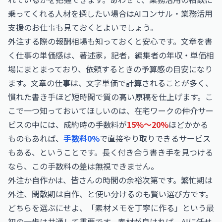
乗ってくれる人材を探したい場合は
AIコンサル・業務活用
支援のお仕事
も見ておくとよいでしょう。
外注する際の報酬相場も知っておくと安心です。文章を書
く仕事の単価感は、
著述家，記者，編集者の年収・単価相
場
にまとまっており、依頼するときの予算感の目安になり
ます。文章の仕事は、文字単価で計算されることが多く、
慣れた書き手ほど短時間で質の高い原稿を仕上げます。こ
こで一つ知っておいてほしいのは、在宅ワークの仲介サー
ビスの中には、成約時の手数料が
15%〜20%
ほどかかる
ものもあれば、
手数料0%
で直接やり取りできるサービス
もある、ということです。長く付き合う書き手を見つける
なら、この手数料の差は無視できません。
外注か自作かは、皆さんの時間の余裕次第です。繁忙期は
外注、閑散期は自作、と使い分けるのも賢い選び方です。
どちらを選ぶにせよ、「素材メモを丁寧に作る」という最
初の一歩は共通して重要です。素材が良ければ、AIに任せ