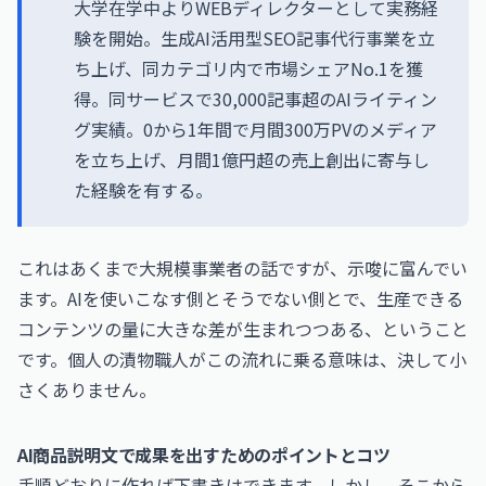
大学在学中よりWEBディレクターとして実務経
験を開始。生成AI活用型SEO記事代行事業を立
ち上げ、同カテゴリ内で市場シェアNo.1を獲
得。同サービスで30,000記事超のAIライティン
グ実績。0から1年間で月間300万PVのメディア
を立ち上げ、月間1億円超の売上創出に寄与し
た経験を有する。
これはあくまで大規模事業者の話ですが、示唆に富んでい
ます。AIを使いこなす側とそうでない側とで、生産できる
コンテンツの量に大きな差が生まれつつある、ということ
です。個人の漬物職人がこの流れに乗る意味は、決して小
さくありません。
AI商品説明文で成果を出すためのポイントとコツ
手順どおりに作れば下書きはできます。しかし、そこから