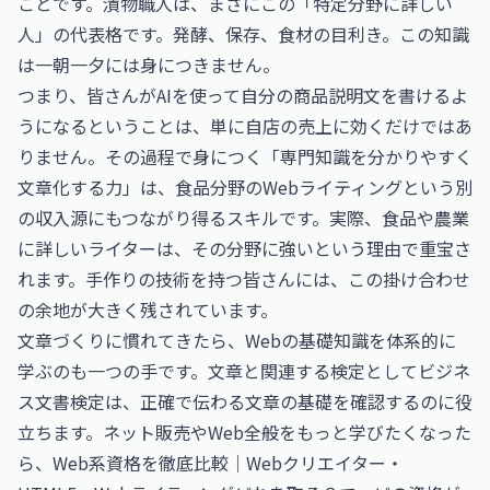
ことです。漬物職人は、まさにこの「特定分野に詳しい
人」の代表格です。発酵、保存、食材の目利き。この知識
は一朝一夕には身につきません。
つまり、皆さんがAIを使って自分の商品説明文を書けるよ
うになるということは、単に自店の売上に効くだけではあ
りません。その過程で身につく「専門知識を分かりやすく
文章化する力」は、食品分野のWebライティングという別
の収入源にもつながり得るスキルです。実際、食品や農業
に詳しいライターは、その分野に強いという理由で重宝さ
れます。手作りの技術を持つ皆さんには、この掛け合わせ
の余地が大きく残されています。
文章づくりに慣れてきたら、Webの基礎知識を体系的に
学ぶのも一つの手です。文章と関連する検定として
ビジネ
ス文書検定
は、正確で伝わる文章の基礎を確認するのに役
立ちます。ネット販売やWeb全般をもっと学びたくなった
ら、
Web系資格を徹底比較｜Webクリエイター・