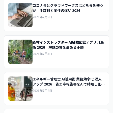
ココナラとクラウドワークスはどちらを使う
か｜手数料と案件の違い 2026
2026年7月6日
森林インストラクター AI植物図鑑アプリ 活用
術 2026｜解説の質を高める手順
2026年7月5日
エネルギー管理士 AI活用術 業務効率化 収入
アップ 2026｜省エネ報告書をAIで時短し副業
収入を底上げする実践術
2026年7月4日