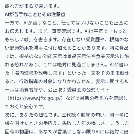
疲れ方がまるで違います。
AIが苦手なこととその注意点
一方で、AIが苦手なこと、任せてはいけないことも正直に
お伝えします。まず、事実確認です。AIは平気で「もっと
もらしい嘘」を書きます。存在しない受賞歴や、根拠のな
い健康効果を勝手に付け加えることがあります。特に食品
では、根拠のない効能表示は景品表示法や食品表示法に触
れる恐れがあり、これは絶対に見過ごせません。AIが書い
た「腸内環境を改善します」といった一文をそのまま載せ
ると、行政指導の対象になりかねません。表示に関するル
ールは消費者庁や、公正取引委員会の公式サイト
（
https://www.jftc.go.jp/）などで最新の考え方を確認し
ておくと安心です。
次に、あなたの個性です。三代続く糠床の匂い、朝一番に
樽を開けたときの手応え、失敗した年の悔しさ。こうした
固有の物語は、あなたが言葉にしない限りAIには絶対に出