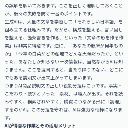
の誤解を解いておきます。ここを正しく理解しておくこと
が、後々の失敗を防ぐ一番のポイントです。
生成AIは、大量の文章を学習して「それらしい日本語」を
組み立てる仕組みです。だから、構成を整える、言い回し
を整える、箇条書きを作る、といった「文章の形を作る作
業」は非常に得意です。逆に、「あなたの糠床が何年もの
か」「今年の白菜がどの産地でどんな天候だったか」とい
った、あなたしか知らない一次情報は、当然ながらAIは知
りません。ここを混同すると、当たり障りのない、どこに
でもある説明文が出来上がってしまいます。
つまりAI商品説明文の正しい役割分担はこうです。事実・
こだわり・数字といった「素材」は職人が出す。それを読
みやすく、検索されやすく、購買につながる形に「調理」
するのがAI。この分担を守れば、AIは強力な相棒になりま
す。
AIが得意な作業とその活用メリット