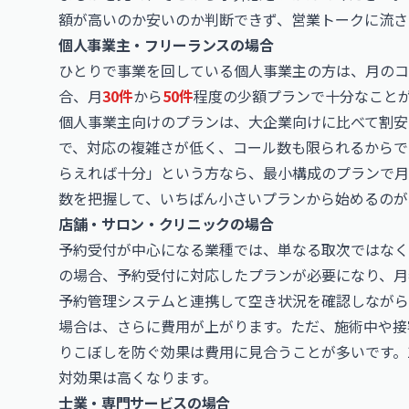
額が高いのか安いのか判断できず、営業トークに流さ
個人事業主・フリーランスの場合
ひとりで事業を回している個人事業主の方は、月のコ
合、月
30件
から
50件
程度の少額プランで十分なこと
個人事業主向けのプランは、大企業向けに比べて割安
で、対応の複雑さが低く、コール数も限られるからで
らえれば十分」という方なら、最小構成のプランで月
数を把握して、いちばん小さいプランから始めるのが
店舗・サロン・クリニックの場合
予約受付が中心になる業種では、単なる取次ではなく
の場合、予約受付に対応したプランが必要になり、月
予約管理システムと連携して空き状況を確認しながら
場合は、さらに費用が上がります。ただ、施術中や接
りこぼしを防ぐ効果は費用に見合うことが多いです。
対効果は高くなります。
士業・専門サービスの場合