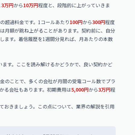
と
3万円
から
10万円
程度と、段階的に上がっていきま
の超過料金です。1コールあたり
100円
から
300円
程度
は月額が跳ね上がることがあります。契約前に、自分
します。着信履歴を1週間分見れば、月あたりの本数
います。ここを読み解けるかどうかで、良い契約かど
金のことで、多くの会社が月間の受電コール数でプラ
かる会社もあります。初期費用は
5,000円
から
3万円
程
ておきましょう。この点について、業界の解説を引用