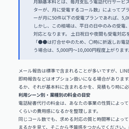
月額基本料とは、毎月支払う電話代行サービス
ターが、月に受電するコール数」によってプラ
ーが月に50件以下の受電プランであれば、5,0
しかし、この相場は、平日の日中のみの受電
対応となります。 土日祝日や夜間も受電対応
「●●は打合せ中のため、〇時に折返しお電
う場合は、5,000円～10,000円程度上がりま
メール報告は標準で含まれることが多いですが、LI
即時報告などはオプション扱いになる場合があります
るか、それが基本料に含まれるかを、見積もり時に必
利用シーン別・業種別の料金の目安
電話秘書代行の料金は、あなたの事業の性質によって
くらいの費用感になるかを整理します。
同じコール数でも、求める対応の質と時間帯によって
まるかを見て、そこから予算感をつかんでください。