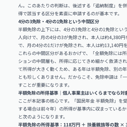
ん。このあたりの判断は、後述する「追納制度」を併
得で該当する区分を素直に申請するのが基本です。
4分の3免除・4分の1免除という中間区分
半額免除の上下には、4分の3免除と4分の1免除とい
人向けで、月の4分の3が免除され、本人は約4,380
で、月の4分の1だけが免除され、本人は約13,140円
これらの中間区分があるおかげで、「全額免除には所
ションの中間層も、所得に応じてきめ細かく救済され
て所得が大きく動くため、ある年は半額免除、別の年
とも珍しくありません。だからこそ、免除申請は「一
すことが重要になります。
半額免除の所得基準｜個人事業主はいくらまでなら対
ここが本記事の核心です。「国民年金 半額免除」を
する場合は前々年）の所得が基準内に収まっているか
と次のようになります。
半額免除の所得基準：118万円 ＋ 扶養親族等の数 × 