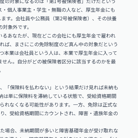
度の対象になるのは「第1号被保険者」だけだという
ス・個人事業主・学生・無職の人など、厚生年金にも
します。会社員や公務員（第2号被保険者）、その扶養
の対象外です。
ているあなたが、現在どこの会社にも厚生年金で雇われ
れば、まさにこの免除制度のど真ん中の対象だという
つ本業は会社員という人は、本業で厚生年金に入って
ません。自分がどの被保険者区分に該当するのかを最
。
、「保険料を払わない」という結果だけ見れば未納も
納は単に保険料を滞納している状態で、受給資格期間
られなくなる可能性があります。一方、免除は正式な
り、受給資格期間にカウントされ、障害・遺族年金の
た場合、未納期間が多いと障害基礎年金が受け取れな