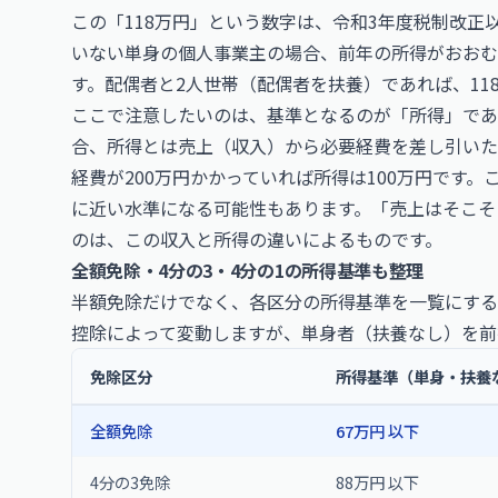
この「118万円」という数字は、令和3年度税制改
いない単身の個人事業主の場合、前年の所得がおおむ
す。配偶者と2人世帯（配偶者を扶養）であれば、118
ここで注意したいのは、基準となるのが「所得」であ
合、所得とは売上（収入）から必要経費を差し引いた
経費が200万円かかっていれば所得は100万円です
に近い水準になる可能性もあります。「売上はそこそ
のは、この収入と所得の違いによるものです。
全額免除・4分の3・4分の1の所得基準も整理
半額免除だけでなく、各区分の所得基準を一覧にする
控除によって変動しますが、単身者（扶養なし）を前
免除区分
所得基準（単身・扶養
全額免除
67万円 以下
4分の3免除
88万円 以下