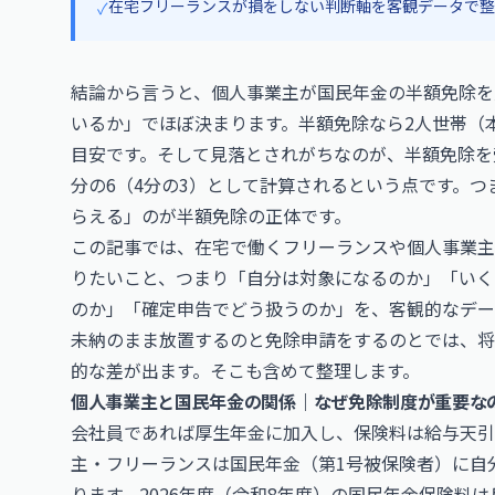
在宅フリーランスが損をしない判断軸を客観データで整
✓
結論から言うと、個人事業主が国民年金の半額免除を
いるか」でほぼ決まります。半額免除なら2人世帯（
目安です。そして見落とされがちなのが、半額免除を
分の6（4分の3）として計算されるという点です。つ
らえる」のが半額免除の正体です。
この記事では、在宅で働くフリーランスや個人事業主
りたいこと、つまり「自分は対象になるのか」「いく
のか」「確定申告でどう扱うのか」を、客観的なデー
未納のまま放置するのと免除申請をするのとでは、将
的な差が出ます。そこも含めて整理します。
個人事業主と国民年金の関係｜なぜ免除制度が重要な
会社員であれば厚生年金に加入し、保険料は給与天引
主・フリーランスは国民年金（第1号被保険者）に自
ります。2026年度（令和8年度）の国民年金保険料は月