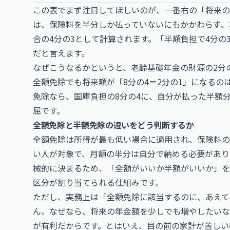
この表でまず注目してほしいのが、一番右の「将来の
は、保険料を半分しか払っていないにもかかわらず、
合の4分の3として計算されます。「半額負担で4分
だと言えます。
なぜこうなるかというと、老齢基礎年金の財源の2分
全額免除でも将来額が「8分の4＝2分の1」になる
免除なら、国庫負担の8分の4に、自分が払った半額分
屈です。
全額免除と半額免除の違いをどう判断するか
全額免除は所得が最も低い場合に適用され、保険料の
い人が対象で、月額の半分は自分で納める必要があり
械的に決まるため、「全額がいいか半額がいいか」を
区分が割り当てられる仕組みです。
ただし、実務上は「全額免除に該当するのに、あえて
ん。なぜなら、将来の年金額を少しでも増やしたいな
が有利だからです。とはいえ、目の前の家計が苦しい