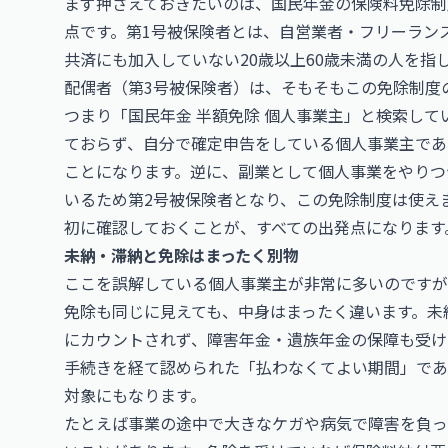
まず押さえておきたいのは、国民年金の保険料免除制
点です。第1号被保険者とは、自営業者・フリーラン
共済にも加入していない20歳以上60歳未満の人を指
配偶者（第3号被保険者）は、そもそもこの免除制度
つまり「国民年金 半額免除 個人事業主」と検索し
ておらず、自分で確定申告をしている個人事業主であ
ことになります。逆に、副業として個人事業をやりつ
いるため第2号被保険者となり、この免除制度は使え
初に確認しておくことが、すべての出発点になります
未納・滞納と免除はまったく別物
ここを誤解している個人事業主が非常に多いのですが
免除も同じに見えても、中身はまったく違います。未
にカウントされず、障害年金・遺族年金の保障も受け
手続きを経て認められた「払わなくてよい期間」であ
対象にもなります。
たとえば事業の途中で大きなケガや病気で障害を負っ