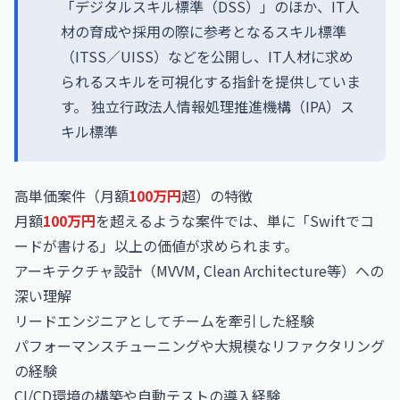
「デジタルスキル標準（DSS）」のほか、IT人
材の育成や採用の際に参考となるスキル標準
（ITSS／UISS）などを公開し、IT人材に求め
られるスキルを可視化する指針を提供していま
す。
独立行政法人情報処理推進機構（IPA）ス
キル標準
高単価案件（月額
100万円
超）の特徴
月額
100万円
を超えるような案件では、単に「Swiftでコ
ードが書ける」以上の価値が求められます。
アーキテクチャ設計（MVVM, Clean Architecture等）への
深い理解
リードエンジニアとしてチームを牽引した経験
パフォーマンスチューニングや大規模なリファクタリング
の経験
CI/CD環境の構築や自動テストの導入経験