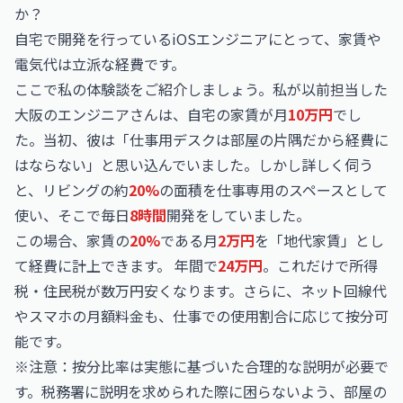
か？
自宅で開発を行っているiOSエンジニアにとって、家賃や
電気代は立派な経費です。
ここで私の体験談をご紹介しましょう。私が以前担当した
大阪のエンジニアさんは、自宅の家賃が月
10万円
でし
た。当初、彼は「仕事用デスクは部屋の片隅だから経費に
はならない」と思い込んでいました。しかし詳しく伺う
と、リビングの約
20%
の面積を仕事専用のスペースとして
使い、そこで毎日
8時間
開発をしていました。
この場合、家賃の
20%
である月
2万円
を「地代家賃」とし
て経費に計上できます。 年間で
24万円
。これだけで所得
税・住民税が数万円安くなります。さらに、ネット回線代
やスマホの月額料金も、仕事での使用割合に応じて按分可
能です。
※注意：按分比率は実態に基づいた合理的な説明が必要で
す。税務署に説明を求められた際に困らないよう、部屋の