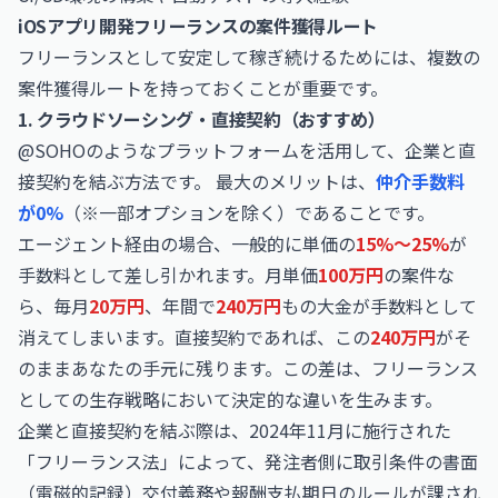
iOSアプリ開発フリーランスの案件獲得ルート
フリーランスとして安定して稼ぎ続けるためには、複数の
案件獲得ルートを持っておくことが重要です。
1. クラウドソーシング・直接契約（おすすめ）
@SOHOのようなプラットフォームを活用して、企業と直
接契約を結ぶ方法です。 最大のメリットは、
仲介手数料
が0%
（※一部オプションを除く）であることです。
エージェント経由の場合、一般的に単価の
15%〜25%
が
手数料として差し引かれます。月単価
100万円
の案件な
ら、毎月
20万円
、年間で
240万円
もの大金が手数料として
消えてしまいます。直接契約であれば、この
240万円
がそ
のままあなたの手元に残ります。この差は、フリーランス
としての生存戦略において決定的な違いを生みます。
企業と直接契約を結ぶ際は、2024年11月に施行された
「フリーランス法」によって、発注者側に取引条件の書面
（電磁的記録）交付義務や報酬支払期日のルールが課され