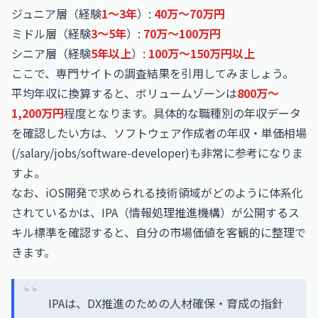
ジュニア層（経験
1〜3年
）:
40万〜70万円
ミドル層（経験
3〜5年
）:
70万〜100万円
シニア層（経験
5年以上
）:
100万〜150万円以上
ここで、専門サイトの調査結果を引用してみましょう。
平均年収に換算すると、ボリュームゾーンは
800万〜
1,200万円
程度となります。具体的な職種別の年収データ
を確認したい方は、ソフトウェア作成者の年収・単価相場
(/salary/jobs/software-developer)も非常に参考になりま
すよ。
なお、iOS開発で求められる技術領域がどのように体系化
されているかは、IPA（情報処理推進機構）が公開するス
キル標準を確認すると、自分の市場価値を客観的に整理で
きます。
IPAは、DX推進のための人材確保・育成の指針