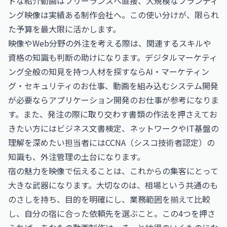
ドな紹介動画はフリーランスへ直接、大規模なブランディ
ング映像は実績ある制作会社へ。この使い分けが、限られ
た予算を最大限に活かします。
映像やWeb分野の外注を考える際は、関連するスキルや
資格の知識も判断の助けになります。デジタルマーケティ
ング全般の知見を持つ人材を探すなら
AI・マーケティン
グ・セキュリティのお仕事
、動画を組み込むシステム開発
が必要なら
アプリケーション開発のお仕事
が参考になりま
す。また、発注の際に取り交わす書類の作法を押さえてお
きたい方には
ビジネス文書検定
、ネットワークやIT基盤の
理解を深めたい担当者には
CCNA（シスコ技術者認定）
の
知識も、外注管理の土台になります。
宿の魅力を映像で伝えることは、これからの集客にとって
大きな武器になります。大切なのは、相場という共通のも
のさしを持ち、目的を明確にし、業務範囲を揃えて比較
し、自分の宿に合った依頼先を選ぶこと。この4つを押さ