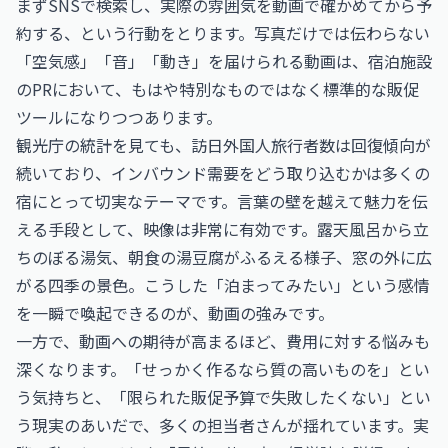
まずSNSで検索し、実際の雰囲気を動画で確かめてから予
約する、という行動をとります。写真だけでは伝わらない
「空気感」「音」「動き」を届けられる動画は、宿泊施設
のPRにおいて、もはや特別なものではなく標準的な販促
ツールになりつつあります。
観光庁の統計を見ても、訪日外国人旅行者数は回復傾向が
続いており、インバウンド需要をどう取り込むかは多くの
宿にとって切実なテーマです。言葉の壁を越えて魅力を伝
える手段として、映像は非常に有効です。露天風呂から立
ちのぼる湯気、朝食の湯豆腐がふるえる様子、窓の外に広
がる四季の景色。こうした「泊まってみたい」という感情
を一瞬で喚起できるのが、動画の強みです。
一方で、動画への期待が高まるほど、費用に対する悩みも
深くなります。「せっかく作るなら質の高いものを」とい
う気持ちと、「限られた販促予算で失敗したくない」とい
う現実のあいだで、多くの担当者さんが揺れています。実