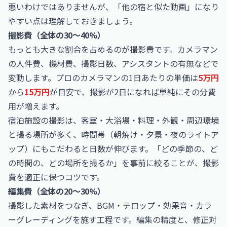
悪いわけではありませんが、「他の宿と似た動画」になり
やすい点は理解しておきましょう。
撮影費（全体の30〜40%）
もっとも大きな割合を占めるのが撮影費です。カメラマン
の人件費、機材費、撮影日数、アシスタントの有無などで
変動します。プロのカメラマンの1日あたりの単価は
5万円
から
15万円
が目安で、撮影が2日になれば単純にその分費
用が増えます。
宿泊施設の撮影は、客室・大浴場・料理・外観・周辺環境
と撮る場所が多く、時間帯（朝焼け・夕景・夜のライトア
ップ）にもこだわると日数が伸びます。「どの季節の、ど
の時間の、どの場所を撮るか」を事前に絞ることが、撮影
費を適正に保つコツです。
編集費（全体の20〜30%）
撮影した素材をつなぎ、BGM・テロップ・効果音・カラ
ーグレーディングを施す工程です。編集の精度と、修正対