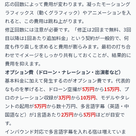
応の回数によって費用が変わります。凝ったモーショング
ラフィックス（動くグラフィック）やアニメーションを入
れると、この費用は跳ね上がります。
修正回数には注意が必要です。「修正は2回まで無料、3回
目以降は1回あたり追加料金」という契約が一般的で、何
度も作り直しを求めると費用が膨らみます。最初の打ち合
わせでイメージをしっかり共有しておくことが、結果的に
費用を抑えます。
オプション費（ドローン・ナレーション・出演者など）
基本料金に加えて発生するのがオプション費です。代表的
なものを挙げると、ドローン空撮が
5万円
から
15万円
、プ
ロのナレーション収録が
3万円
から
10万円
、モデルやタレ
ントの起用が
5万円
から数十万円、多言語字幕（英語・中
国語など）が1言語あたり
2万円
から
5万円
ほどが目安で
す。
インバウンド対応で多言語字幕を入れる宿は増えていま