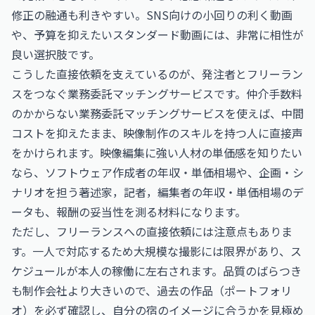
修正の融通も利きやすい。SNS向けの小回りの利く動画
や、予算を抑えたいスタンダード動画には、非常に相性が
良い選択肢です。
こうした直接依頼を支えているのが、発注者とフリーラン
スをつなぐ業務委託マッチングサービスです。仲介手数料
のかからない
業務委託マッチングサービス
を使えば、中間
コストを抑えたまま、映像制作のスキルを持つ人に直接声
をかけられます。映像編集に強い人材の単価感を知りたい
なら、
ソフトウェア作成者の年収・単価相場
や、企画・シ
ナリオを担う
著述家，記者，編集者の年収・単価相場
のデ
ータも、報酬の妥当性を測る材料になります。
ただし、フリーランスへの直接依頼には注意点もありま
す。一人で対応するため大規模な撮影には限界があり、ス
ケジュールが本人の稼働に左右されます。品質のばらつき
も制作会社より大きいので、過去の作品（ポートフォリ
オ）を必ず確認し、自分の宿のイメージに合うかを見極め