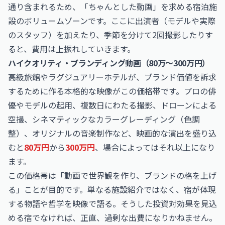
通り含まれるため、「ちゃんとした動画」を求める宿泊施
設のボリュームゾーンです。ここに出演者（モデルや実際
のスタッフ）を加えたり、季節を分けて2回撮影したりす
ると、費用は上振れしていきます。
ハイクオリティ・ブランディング動画（80万〜300万円）
高級旅館やラグジュアリーホテルが、ブランド価値を訴求
するために作る本格的な映像がこの価格帯です。プロの俳
優やモデルの起用、複数日にわたる撮影、ドローンによる
空撮、シネマティックなカラーグレーディング（色調
整）、オリジナルの音楽制作など、映画的な演出を盛り込
むと
80万円
から
300万円
、場合によってはそれ以上になり
ます。
この価格帯は「動画で世界観を作り、ブランドの格を上げ
る」ことが目的です。単なる施設紹介ではなく、宿が体現
する物語や哲学を映像で語る。そうした投資対効果を見込
める宿でなければ、正直、過剰な出費になりかねません。