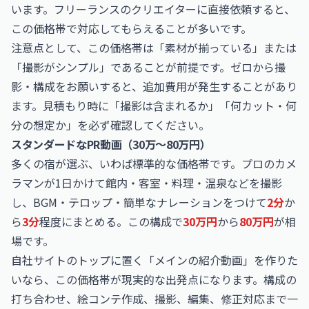
います。フリーランスのクリエイターに直接依頼すると、
この価格帯で対応してもらえることが多いです。
注意点として、この価格帯は「素材が揃っている」または
「撮影がシンプル」であることが前提です。ゼロから撮
影・構成をお願いすると、追加費用が発生することがあり
ます。見積もり時に「撮影は含まれるか」「何カット・何
分の想定か」を必ず確認してください。
スタンダードなPR動画（30万〜80万円）
多くの宿が選ぶ、いわば標準的な価格帯です。プロのカメ
ラマンが1日かけて館内・客室・料理・温泉などを撮影
し、BGM・テロップ・簡単なナレーションをつけて
2分
か
ら
3分
程度にまとめる。この構成で
30万円
から
80万円
が相
場です。
自社サイトのトップに置く「メインの紹介動画」を作りた
いなら、この価格帯が現実的な出発点になります。構成の
打ち合わせ、絵コンテ作成、撮影、編集、修正対応まで一