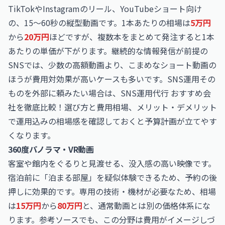
TikTokやInstagramのリール、YouTubeショート向け
の、15〜60秒の縦型動画です。1本あたりの相場は
5万円
から
20万円
ほどですが、複数本をまとめて発注すると1本
あたりの単価が下がります。継続的な情報発信が前提の
SNSでは、少数の高額動画より、こまめなショート動画の
ほうが費用対効果が高いケースも多いです。SNS運用その
ものを外部に頼みたい場合は、
SNS運用代行 おすすめ会
社を徹底比較！選び方と費用相場、メリット・デメリット
で運用込みの相場感を確認しておくと予算計画が立てやす
くなります。
360度パノラマ・VR動画
客室や館内をぐるりと見渡せる、没入感の高い映像です。
宿泊前に「泊まる部屋」を疑似体験できるため、予約の後
押しに効果的です。専用の技術・機材が必要なため、相場
は
15万円
から
80万円
と、通常動画とは別の価格体系にな
ります。参考ソースでも、この分野は費用がイメージしづ