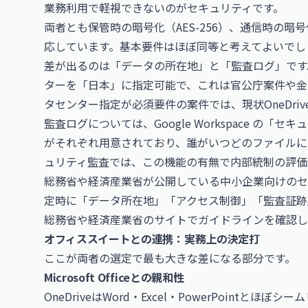
業務利用で軽視できないのがセキュリティです。
両者とも保管時の暗号化（AES-256）、通信時の暗号化（
応しています。基本要件はほぼ同等と考えてよいでし
差が出るのは「データの所在地」と「監査ログ」です。OneD
ターを「日本」に指定可能で、これは官公庁案件や金
タセンター指定が必須要件の案件では、現状OneDri
監査ログについては、Google Workspace の「セキュ
がそれぞれ用意されており、誰がいつどのファイルに
ュリティ監査では、この機能の有無で内部統制の評価
総務省や経済産業省が公開している中小企業向けのセ
定時に「データ所在地」「アクセス制御」「監査証跡
総務省
や
経済産業省
のサイトでガイドラインを確認し
オフィススイートとの連携：実務上の決定打
ここが両者の選定で最も大きな差になる部分です。
Microsoft Officeとの親和性
OneDriveはWord・Excel・PowerPointと