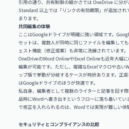
引用の通り、共有制御の細かさでは OneDrive に分があります
Standard 以上では「リンクの有効期限」が追加
まります。
共同編集の体験
ここはGoogleドライブが明確に強い領域です。Go
セットは、複数人が同時に同じファイルを編集しても
ェスト機能（修正提案）も非常に洗練されています。
OneDriveのWord OnlineやExcel Onlineも近
編集が可能です。ただし、複雑なExcelマクロや古い
ップ版で挙動が分岐するケースが時折あります。正直な
はGoogleドライブのほうが快適です。
私自身、編集者として複数のライターと記事を回す際は
品時にWordへ書き出すというフローに落ち着いて
で修正を入れられるのは、Wordでは実現が難しい体
セキュリティとコンプライアンスの比較