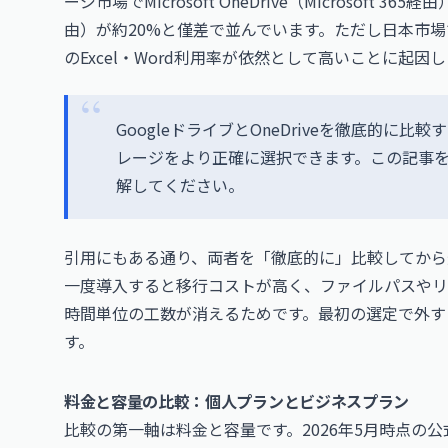
ージ市場でMicrosoft OneDrive（Microsoft 365経由
由）が約20%と僅差で並んでいます。ただし日本市場で
のExcel・Word利用率が依然として高いことに起因
GoogleドライブとOneDriveを徹底的
レージをより正確に選択できます。この記事を読ん
解してください。
引用にもある通り、両者を「徹底的に」比較してから
一度導入すると移行コストが高く、ファイルパスやリ
時間単位の工数が消えるためです。最初の選定で外す
す。
料金と容量の比較：個人プランとビジネスプラン
比較の第一軸は料金と容量です。2026年5月時点の