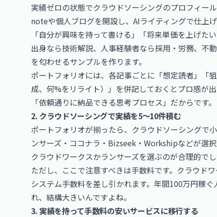
実績ゼロの状態でクラウドソーシングのプロフィール
noteや個人ブログを開設し、AIライティングで仕上
「自分が興味を持って書ける」「将来単価を上げたい
出身なら技術解説、人事経験者なら採用・労務、不動
を匂わせるサンプルを作ります。
ポートフォリオには、各記事ごとに「想定読者」「狙
成、何%をリライト）」を併記しておくとプロ感が出
「依頼通りに納品できる思考プロセス」だからです。
2. クラウドソーシングで実績を5〜10件積む
ポートフォリオが揃ったら、クラウドソーシングで小
ンサーズ・ココナラ・Bizseek・Workshipな
クラウドワークスかランサーズを選ぶのが合理的でし
ただし、ここで注意すべきは手数料です。クラウドワー
システム手数料を差し引かれます。年間100万円稼ぐ人
れ、結構大きいんですよね。
3. 実績を持って手数料の安いサービスに移行する