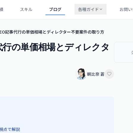
績
スキル
ブログ
各種ガイド
お問い
｜SEO記事代行の単価相場とディレクター不要案件の取り方
事代行の単価相場とディレクタ
朝比奈 蒼
視点で解説