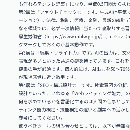
も作れるテンプレ記事」になり、単価0.5円圏から抜
第2層は「ファクトチェック力」です。生成AIは平
ーション）。法律、税制、医療、金融、最新の統計デ
なる領域では、必ず一次情報に当たって裏取りする習
厚生労働省（
https://www.mhlw.go.jp/
）、e-Gov（
h
クマークしておくのが基本動作です。
第3層は「編集・リライト力」です。AIの出力は、
表現が多いといった共通の癖を持っています。これを
編集の手が必須です。個人的には、AI出力を50〜7
が現場感覚に近い数字です。
第4層は「SEO・構成設計力」です。検索意図の分
設計といった、いわゆる「Webライティング能力」の
何を求めているかを言語化するのは人間の仕事として
ティング能力検定・技能検定の違いと副業への活かし
参考にしてください。
使うべきツールの組み合わせとしては、以下が無難な