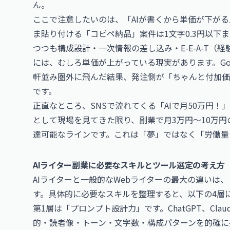
ん。
ここで注意したいのは、「AIが書くから単価が下がる
ま貼り付ける「コピペ納品」案件は1文字0.3円以下
つつも構成設計・一次情報の差し込み・E-E-A-T
には、むしろ単価が上がっている現実があります。Goo
軒並み圏外に飛んだ結果、発注側が「ちゃんと付加価
です。
正直なところ、SNSで流れてくる「AIで月50万円
として現場を見てきた限り、副業で月3万円〜10万円
達可能なラインです。これは「夢」ではなく「労働量
AIライター副業に必要なスキルとツール選定の考え方
AIライターと一般的なWebライターの最大の違いは
す。具体的に必要なスキルを整理すると、以下の4層
第1層は「プロンプト設計力」です。ChatGPT、Claude
的・読者像・トーン・文字数・構成パターンを的確に