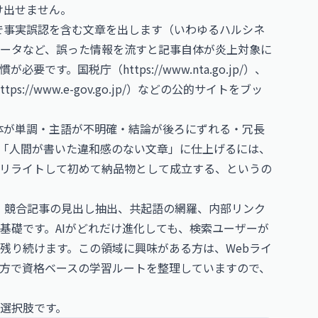
け出せません。
気で事実誤認を含む文章を出します（いわゆるハルシネ
ータなど、誤った情報を流すと記事自体が炎上対象に
慣が必要です。国税庁（
https://www.nta.go.jp/
）、
ttps://www.e-gov.go.jp/
）などの公的サイトをブッ
文体が単調・主語が不明確・結論が後ろにずれる・冗長
「人間が書いた違和感のない文章」に仕上げるには、
0%リライトして初めて納品物として成立する、というの
析、競合記事の見出し抽出、共起語の網羅、内部リンク
基礎です。AIがどれだけ進化しても、検索ユーザーが
残り続けます。この領域に興味がある方は、
Webライ
方
で資格ベースの学習ルートを整理していますので、
選択肢です。