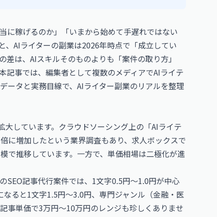
で本当に稼げるのか」「いまから始めて手遅れではない
、AIライターの副業は2026年時点で「成立してい
の差は、AIスキルそのものよりも「案件の取り方」
本記事では、編集者として複数のメディアでAIライテ
データと実務目線で、AIライター副業のリアルを整理
急拡大しています。クラウドソーシング上の「AIライテ
約3倍に増加したという業界調査もあり、求人ボックスで
規模で推移しています。一方で、単価相場は二極化が進
EO記事代行案件では、1文字0.5円〜1.0円が中心
ると1文字1.5円〜3.0円、専門ジャンル（金融・医
0円、記事単価で3万円〜10万円のレンジも珍しくありませ