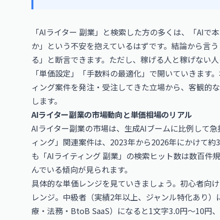
「AIライター 副業」と検索した方の多くは、「AI
か」という不安を抱えているはずです。結論から言うと
る」と断言できます。ただし、稼げる人と稼げない人
「単価設定」「手数料の最適化」で開いていきます。
ィング案件を発注・受注してきた立場から、客観的な
します。
AIライター副業の市場動向と単価相場のリアル
AIライター副業の市場は、生成AIブームに比例して
ィング」関連案件は、2023年から2026年にかけて
も「AIライティング 副業」の検索ヒット数は数百件
んでいる傾向が見られます。
具体的な単価レンジを見ていきましょう。初心者向けのS
レンジ。中級者（実績2年以上、ジャンル特化あり）にな
療・法務・BtoB SaaS）になると1文字3.0円〜1