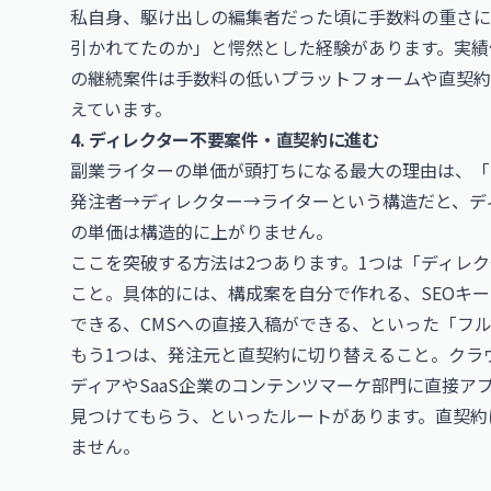
私自身、駆け出しの編集者だった頃に手数料の重さに
引かれてたのか」と愕然とした経験があります。実績
の継続案件は手数料の低いプラットフォームや直契約
えています。
4. ディレクター不要案件・直契約に進む
副業ライターの単価が頭打ちになる最大の理由は、「
発注者→ディレクター→ライターという構造だと、ディ
の単価は構造的に上がりません。
ここを突破する方法は2つあります。1つは「ディレ
こと。具体的には、構成案を自分で作れる、SEOキ
できる、CMSへの直接入稿ができる、といった「フ
もう1つは、発注元と直契約に切り替えること。クラ
ディアやSaaS企業のコンテンツマーケ部門に直接アプローチ
見つけてもらう、といったルートがあります。直契約に
ません。