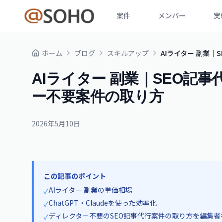
案件
メンバー
実
ホーム
ブログ
スキルアップ
AIライター 副業
AIライター 副業｜SEO記
ー不要案件の取り方
2026年5月10日
この記事のポイント
AIライター 副業の単価相場
✓
ChatGPT・Claudeを使った効率化
✓
ディレクター不要のSEO記事代行案件の取り方を編集者
✓