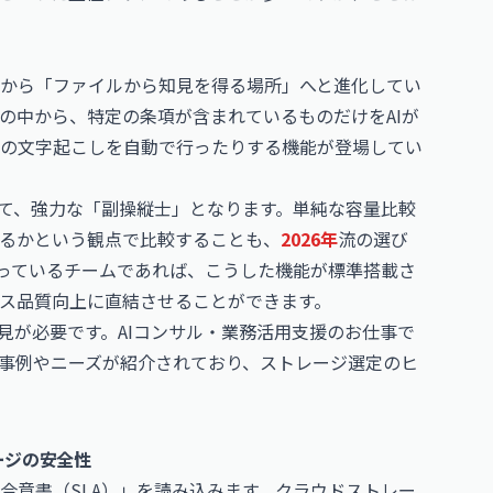
から「ファイルから知見を得る場所」へと進化してい
契約書の中から、特定の条項が含まれているものだけをAIが
動画の文字起こしを自動で行ったりする機能が登場してい
って、強力な「副操縦士」となります。単純な容量比較
るかという観点で比較することも、
2026年
流の選び
行っているチームであれば、こうした機能が標準搭載さ
ス品質向上に直結させることができます。
見が必要です。
AIコンサル・業務活用支援のお仕事
で
な事例やニーズが紹介されており、ストレージ選定のヒ
ージの安全性
合意書（SLA）」を読み込みます。クラウドストレー