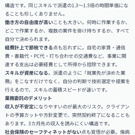
構造です。同じスキルで派遣の1.3〜1.5倍の時間単価にな
ることも珍しくありません。
働き方の自由度が高い
ことも大きい。何時に作業するか、
どこで作業するか、複数の案件を掛け持ちするか、すべて
自分で決められます。
経費計上で節税できる
点も忘れずに。自宅の家賃・通信
費・書籍代・PC代・打ち合わせの交通費など、事業に関
連する支出は必要経費として所得から控除できます。
スキルが資産になる
。派遣のように「就業先が決めた業
務」をこなすだけでなく、自分の判断で技術選定や提案を
行えるので、スキルの蓄積スピードが速いです。
業務委託のデメリット
収入が不安定
になりやすいのが最大のリスク。クライアン
トの予算カットや方針変更で、突然契約終了になることも
あります。3カ月先の収入を読みにくい構造です。
社会保険のセーフティネットがない
点も覚悟が必要。傷病