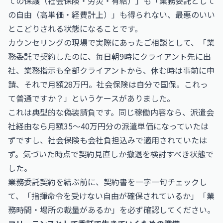
ての保護（社会保険・労災・有給）」も「業務委託として
の自由（高単価・経費計上）」も得られない、最悪のいい
とこどりされる状態になることです。
カウンセリングの現場で実際にあったご相談として、「業
務委託で契約したのに、毎日朝9時にクライアント先に出
社、業務指示も全部クライアントから、休む時は事前に申
請、それで月額28万円。社会保険は自分で国保。これっ
て普通ですか？」というケースがありました。
これは典型的な偽装請負です。同じ稼働内容なら、派遣会
社経由なら月額35〜40万円分の派遣単価になっていたは
ずですし、社会保険も会社負担込みで適用されていたは
ず。気づいた時点で契約見直しか撤退を検討すべき状態で
した。
業務委託契約を結ぶ前に、契約書を一字一句チェックし
て、「指揮命令を受けない自由が確保されているか」「業
務時間・場所の裁量があるか」を必ず確認してください。