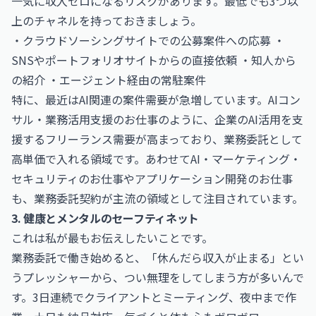
一気に収入ゼロになるリスクがあります。最低でも3つ以
上のチャネルを持っておきましょう。
・クラウドソーシングサイトでの公募案件への応募 ・
SNSやポートフォリオサイトからの直接依頼 ・知人から
の紹介 ・エージェント経由の常駐案件
特に、最近はAI関連の案件需要が急増しています。
AIコン
サル・業務活用支援のお仕事
のように、企業のAI活用を支
援するフリーランス需要が高まっており、業務委託として
高単価で入れる領域です。あわせて
AI・マーケティング・
セキュリティのお仕事
や
アプリケーション開発のお仕事
も、業務委託契約が主流の領域として注目されています。
3. 健康とメンタルのセーフティネット
これは私が最もお伝えしたいことです。
業務委託で働き始めると、「休んだら収入が止まる」とい
うプレッシャーから、つい無理をしてしまう方が多いんで
す。3日連続でクライアントとミーティング、夜中まで作