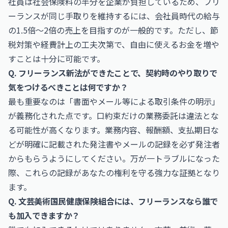
社員は社会保険料の半分を企業が負担しているため、フリ
ーランスが同じ手取りを維持するには、会社員時代の給与
の1.5倍〜2倍の売上を目指すのが一般的です。ただし、節
税対策や経費計上の工夫次第で、自由に使えるお金を増や
すことは十分に可能です。
Q. フリーランス新法ができたことで、契約時のやり取りで
気をつけるべきことは何ですか？
最も重要なのは「書面やメール等による取引条件の明示」
が義務化された点です。口約束だけの業務委託は違法とな
る可能性が高くなります。業務内容、報酬額、支払期日な
どが明確に記載された発注書やメールの記録を必ず発注者
からもらうようにしてください。万が一トラブルになった
際、これらの記録があなたの権利を守る強力な証拠となり
ます。
Q. 文芸美術国民健康保険組合には、フリーランスなら誰で
も加入できますか？