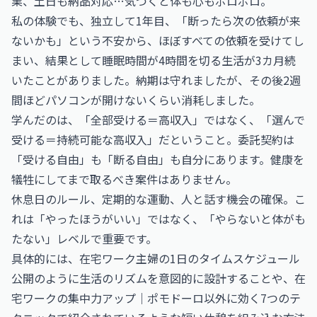
業、土日も納品対応…気づくと体も心もボロボロ。
私の体験でも、独立して1年目、「断ったら次の依頼が来
ないかも」という不安から、ほぼすべての依頼を受けてし
まい、結果として睡眠時間が4時間を切る生活が3カ月続
いたことがありました。納期は守れましたが、その後2週
間ほどパソコンが開けないくらい消耗しました。
学んだのは、「全部受ける＝高収入」ではなく、「選んで
受ける＝持続可能な高収入」だということ。委託契約は
「受ける自由」も「断る自由」も自分にあります。健康を
犠牲にしてまで取るべき案件はありません。
休息日のルール、定期的な運動、人と話す機会の確保。こ
れは「やったほうがいい」ではなく、「やらないと体がも
たない」レベルで重要です。
具体的には、
在宅ワーク主婦の1日のタイムスケジュール
公開
のように生活のリズムを意図的に設計することや、
在
宅ワークの集中力アップ｜ポモドーロ以外に効く7つのテ