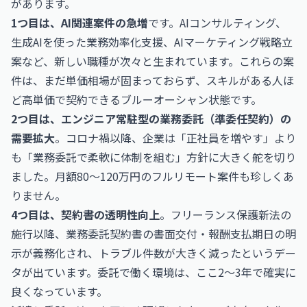
があります。
1つ目は、AI関連案件の急増
です。AIコンサルティング、
生成AIを使った業務効率化支援、AIマーケティング戦略立
案など、新しい職種が次々と生まれています。これらの案
件は、まだ単価相場が固まっておらず、スキルがある人ほ
ど高単価で契約できるブルーオーシャン状態です。
2つ目は、エンジニア常駐型の業務委託（準委任契約）の
需要拡大
。コロナ禍以降、企業は「正社員を増やす」より
も「業務委託で柔軟に体制を組む」方針に大きく舵を切り
ました。月額80〜120万円のフルリモート案件も珍しくあ
りません。
4つ目は、契約書の透明性向上
。フリーランス保護新法の
施行以降、業務委託契約書の書面交付・報酬支払期日の明
示が義務化され、トラブル件数が大きく減ったというデー
タが出ています。委託で働く環境は、ここ2〜3年で確実に
良くなっています。