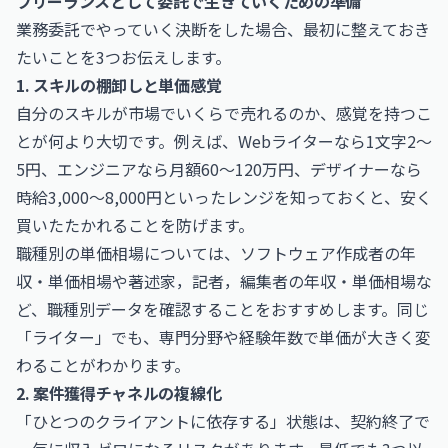
フリーランスとして委託で生きていくための準備
業務委託でやっていく決断をした場合、最初に整えておき
たいことを3つお伝えします。
1. スキルの棚卸しと単価感覚
自分のスキルが市場でいくらで売れるのか、感覚を持つこ
とが何より大切です。例えば、Webライターなら1文字2〜
5円、エンジニアなら月額60〜120万円、デザイナーなら
時給3,000〜8,000円といったレンジを知っておくと、安く
買いたたかれることを防げます。
職種別の単価相場については、
ソフトウェア作成者の年
収・単価相場
や
著述家，記者，編集者の年収・単価相場
な
ど、職種別データを確認することをおすすめします。同じ
「ライター」でも、専門分野や経験年数で単価が大きく変
わることがわかります。
2. 案件獲得チャネルの複線化
「ひとつのクライアントに依存する」状態は、契約終了で