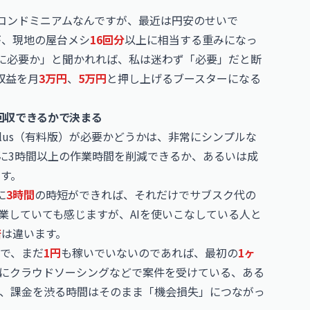
コンドミニアムなんですが、最近は円安のせいで
が、現地の屋台メシ
16回分
以上に相当する重みになっ
は副業に必要か」と聞かれれば、私は迷わず「必要」だと断
収益を月
3万円
、
5万円
と押し上げるブースターになる
を回収できるかで決まる
 Plus（有料版）が必要かどうかは、非常にシンプルな
に3時間以上の作業時間を削減できるか、あるいは成
です。
に
3時間
の時短ができれば、それだけでサブスク代の
業していても感じますが、AIを使いこなしている人と
倍
は違います。
で、まだ
1円
も稼いでいないのであれば、最初の
1ヶ
にクラウドソーシングなどで案件を受けている、ある
、課金を渋る時間はそのまま「機会損失」につながっ