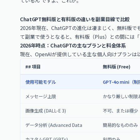
ているん ですよ、これが。
ChatGPT無料版と有料版の違いを副業目線で比較
2026年現在、ChatGPTの進化は凄まじく、無料
て副業で使うとなると、有料版（Plus）との間には
2026年時点：ChatGPTの主なプランと料金体系
現在、OpenAIが提供している主な個人向けプランは
## 項目
無料版 (Free)
使用可能モデル
GPT-4o mini
メッセージ上限
かなり厳しい制限
画像生成 (
DALL-E
3)
不可、または極少
データ分析 (Advanced Data
簡易的なもののみ
カスタムGPT (GPTs)
利用のみ