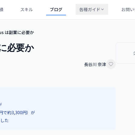
績
スキル
ブログ
各種ガイド
お問い
lus は副業に必要か
副業に必要か
長谷川 奈津
が
円で約3,300円）が
ました