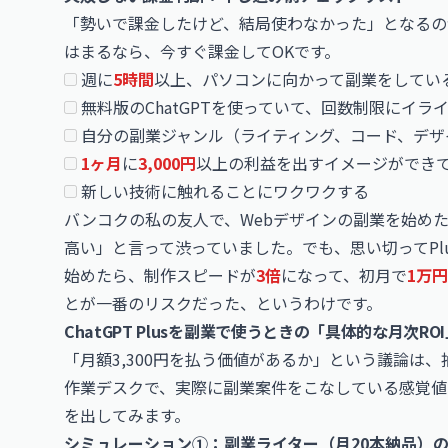
「勢いで課金したけど、結局使わなかった」となるの
はまるなら、今すぐ課金してOKです。
週に
5時間
以上、パソコンに向かって副業をしてい
無料版のChatGPTを使っていて、回数制限にイラ
自分の副業ジャンル（ライティング、コード、デザ
1ヶ月
に
3,000円
以上の利益を出すイメージができ
新しい技術に触れることにワクワクする
バンコクの私の友人で、Webデザインの副業を始め
高い」と言って渋っていました。でも、思い切ってPlus
始めたら、制作スピードが
3倍
になって、初月で
1万円
とが一番のリスクだった、というわけです。
ChatGPT Plusを副業で使うときの「具体的な月次R
「月額3,300円を払う価値があるか」という議論は
作業デスクで、実際に副業案件をこなしている感覚値
を出してみます。
シミュレーション①：副業ライター（月20本納品）