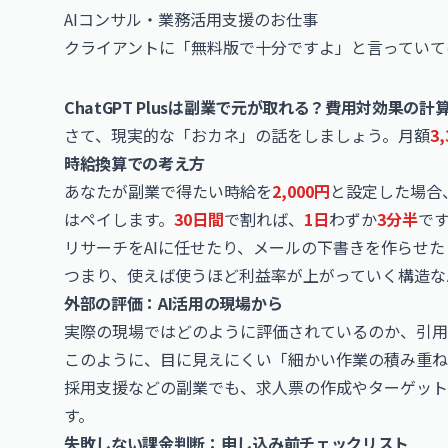
AIコンサル・業務活用支援のお仕事
クライアントに「無料版で十分ですよ」と言っていて
ChatGPT Plusは副業で元が取れる？費用対効果の計
さて、現実的な「おカネ」の話をしましょう。月額
3
時給換算での考え方
あなたが副業で得たい時給を
2,000円
と設定した場合
はペイします。
30日間
で割れば、
1日
わずか
3分半
で
リサーチをAIに任せたり、メールの下書きを作らせ
つまり、使えば使うほど利益率が上がっていく構造な
外部の評価：AI活用の現場から
実際の現場ではどのように評価されているのか、引用
このように、目に見えにくい「細かい作業の積み重ね
採用支援などの副業でも、求人票の作成やターゲット
す。
失敗しない課金判断：申し込み前チェックリスト