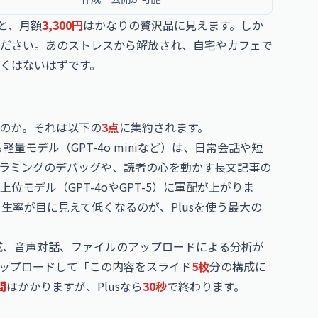
と、月額
3,300円
はかなりの贅沢品に見えます。しか
ださい。あのストレスから解放され、自宅やカフェで
くはないはずです。
のか。それは以下の
3点
に集約されます。
量モデル（GPT-4o miniなど）は、日常会話や短
ラミングのデバッグや、読者の心を動かす長文記事の
モデル（GPT-4oやGPT-5）に軍配が上がりま
生率が目に見えて低くなるのが、Plusを使う最大の
成、音声対話、ファイルのアップロードによる分析が
ップロードして「この内容をスライド
5枚
分の構成に
間
はかかりますが、Plusなら
30秒
で終わります。