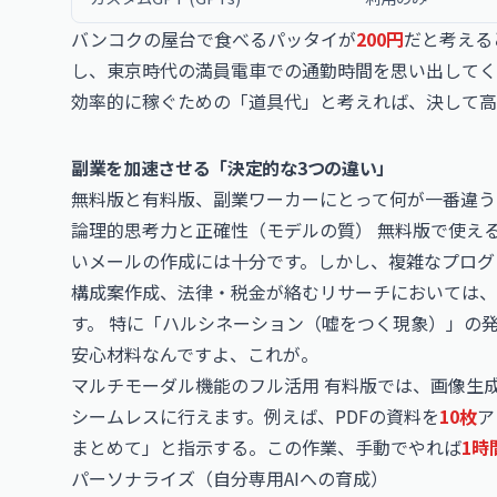
バンコクの屋台で食べるパッタイが
200円
だと考える
し、東京時代の満員電車での通勤時間を思い出してく
効率的に稼ぐための「道具代」と考えれば、決して高
副業を加速させる「決定的な3つの違い」
無料版と有料版、副業ワーカーにとって何が一番違う
論理的思考力と正確性（モデルの質） 無料版で使える軽
いメールの作成には十分です。しかし、複雑なプログ
構成案作成、法律・税金が絡むリサーチにおいては、上位
す。 特に「ハルシネーション（嘘をつく現象）」の発
安心材料なんですよ、これが。
マルチモーダル機能のフル活用 有料版では、画像生
シームレスに行えます。例えば、PDFの資料を
10枚
ア
まとめて」と指示する。この作業、手動でやれば
1時
パーソナライズ（自分専用AIへの育成）