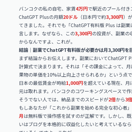
バンコクの私の自宅、家賃
4万円
で駅近のプール付き
ChatGPT
Plusの月額
20ドル
（日本円で約
3,300円
）
てきました。それでも「ChatGPT有料版 Plus 
言します。なぜなら、この
3,300円
の投資が、副業の
からなんですよ、これが。
結論｜副業でChatGPT有料版が必要かは月3,300円
まず結論からお伝えします。副業においてChatGPT
計算式で決まります。それは「その課金によって、月
果物の単価を10%以上向上させられるか」という点
日本の最低賃金が時給
1,000円
を超えている現在、月
元は取れます。バンコクのコワーキングスペースで作
そうでない人では、納品までのスピードが
2倍
から
3
もしあなたが「これから副業を始める完全な初心者」
月
は無料版で操作感を試すのが正解です。しかし、既
いはブログを本格的に収益化したいと考えているなら