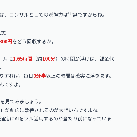
は、コンサルとしての説得力は皆無ですからね。
算式
,300円
をどう回収するか。
、月に
1.65時間
（約
100分
）の時間が浮けば、課金代
す。
たりすれば、毎日
3分半
以上の時間は確実に浮きます。
んですよ。
を見てみましょう。
」が劇的に改善されるのが大きいんですよね。
選定にAIをフル活用するのが当たり前になっていま