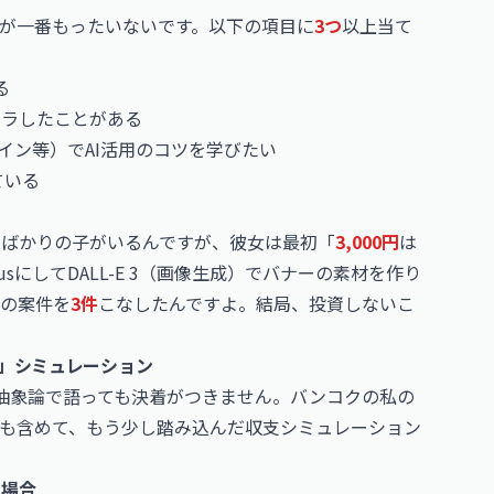
が一番もったいないです。以下の項目に
3つ
以上当て
る
イラしたことがある
イン等）でAI活用のコツを学びたい
ている
たばかりの子がいるんですが、彼女は最初「
3,000円
は
にしてDALL-E 3（画像生成）でバナーの素材を作り
の案件を
3件
こなしたんですよ。結局、投資しないこ
OI」シミュレーション
、抽象論で語っても決着がつきません。バンコクの私の
も含めて、もう少し踏み込んだ収支シミュレーション
の場合