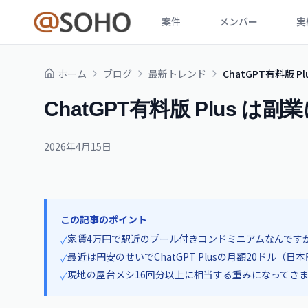
案件
メンバー
実
ホーム
ブログ
最新トレンド
ChatGPT有料版 P
ChatGPT有料版 Plus は
2026年4月15日
この記事のポイント
家賃4万円で駅近のプール付きコンドミニアムなんです
✓
最近は円安のせいでChatGPT Plusの月額20ドル（日本
✓
現地の屋台メシ16回分以上に相当する重みになってき
✓