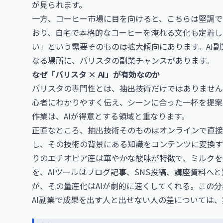
が見られます。
一方、コーヒー市場に目を向けると、こちらは堅調で
おり、自宅で本格的なコーヒーを淹れる文化も定着し
い」という需要そのものは拡大傾向にあります。AI
なる場所に、バリスタの副業チャンスがあります。
なぜ「バリスタ × AI」が有効なのか
バリスタの専門性とは、抽出技術だけではありません
心者にわかりやすく伝え、シーンに合った一杯を提案
作業は、AIが得意とする領域と重なります。
正直なところ、抽出技術そのものはオンラインで直接
し、その技術の背景にある知識をコンテンツに変換す
りのエチオピア産は華やかな酸味が特徴で、ミルクを
を、AIツールはブログ記事、SNS投稿、講座資料へ
が、その量産化はAIが劇的に速くしてくれる。この分
AI副業で成果を出す人と出せない人の差については