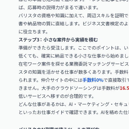
ば、応募時の説得力がまるで違います。
バリスタの資格や知識に加えて、周辺スキルを証明で
書や納品物の質に直結します。
ビジネス文書検定
のよ
に役立ちます。
ステップ3：小さな案件から実績を積む
準備ができたら受注します。ここでのポイントは、い
低くても、確実に納品できる小さな仕事から始めまし
在宅ワーク案件を探せる業務委託マッチングサービス
スタの知識を活かせる仕事が数多くあります。手数料
られます。仲介サイトの中には
手数料0%
で直接取引
きません。大手のクラウドソーシングは手数料が
16.
低いサービスへ移すのが合理的です。
どんな仕事があるかは、
AI・マーケティング・セキ
といったお仕事ガイドで確認できます。AIを絡めた