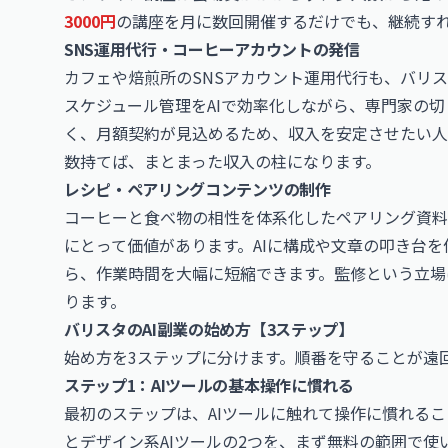
3000円
の講座を月に数回開催するだけでも、継続す
SNS運用代行・コーヒーアカウントの発信
カフェや焙煎所のSNSアカウント運用代行も、バリ
スケジュール管理をAIで効率化しながら、専門家の切
く、月額契約が見込めるため、収入を安定させたい人
数持てば、まとまった収入の柱になります。
レシピ・ペアリングコンテンツの制作
コーヒーと食べ物の相性を体系化したペアリング資料
にとって価値があります。AIに構成や文章の叩き台
ら、作業時間を大幅に短縮できます。監修という立場
ります。
バリスタのAI副業の始め方【3ステップ】
始め方を3ステップに分けます。順番を守ることが遠
ステップ1：AIツールの基本操作に慣れる
最初のステップは、AIツールに触れて操作に慣れるこ
とデザイン系AIツールの2つを、まず無料の範囲で使