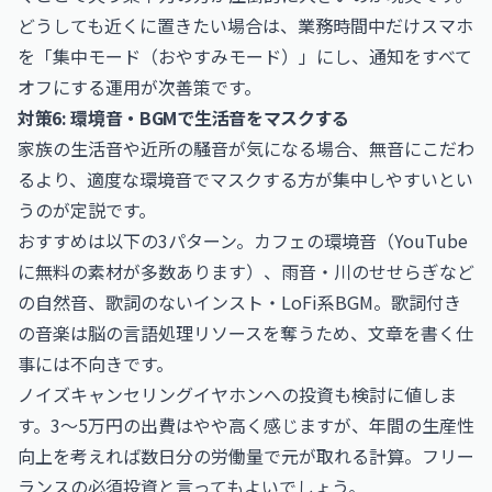
どうしても近くに置きたい場合は、業務時間中だけスマホ
を「集中モード（おやすみモード）」にし、通知をすべて
オフにする運用が次善策です。
対策6: 環境音・BGMで生活音をマスクする
家族の生活音や近所の騒音が気になる場合、無音にこだわ
るより、適度な環境音でマスクする方が集中しやすいとい
うのが定説です。
おすすめは以下の3パターン。カフェの環境音（YouTube
に無料の素材が多数あります）、雨音・川のせせらぎなど
の自然音、歌詞のないインスト・LoFi系BGM。歌詞付き
の音楽は脳の言語処理リソースを奪うため、文章を書く仕
事には不向きです。
ノイズキャンセリングイヤホンへの投資も検討に値しま
す。3〜5万円の出費はやや高く感じますが、年間の生産性
向上を考えれば数日分の労働量で元が取れる計算。フリー
ランスの必須投資と言ってもよいでしょう。