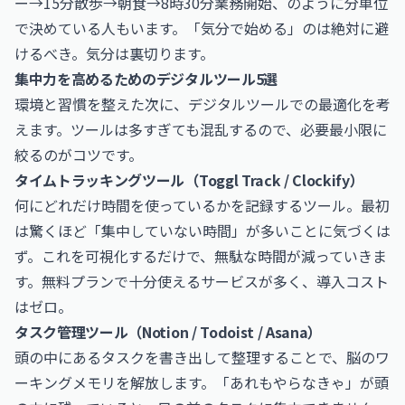
ー→15分散歩→朝食→8時30分業務開始、のように分単位
で決めている人もいます。「気分で始める」のは絶対に避
けるべき。気分は裏切ります。
集中力を高めるためのデジタルツール5選
環境と習慣を整えた次に、デジタルツールでの最適化を考
えます。ツールは多すぎても混乱するので、必要最小限に
絞るのがコツです。
タイムトラッキングツール（Toggl Track / Clockify）
何にどれだけ時間を使っているかを記録するツール。最初
は驚くほど「集中していない時間」が多いことに気づくは
ず。これを可視化するだけで、無駄な時間が減っていきま
す。無料プランで十分使えるサービスが多く、導入コスト
はゼロ。
タスク管理ツール（Notion / Todoist / Asana）
頭の中にあるタスクを書き出して整理することで、脳のワ
ーキングメモリを解放します。「あれもやらなきゃ」が頭