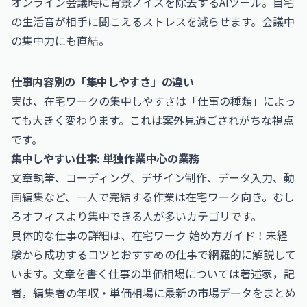
オンライン会議時に背景ノイズを除去するAIツール。自宅
の生活音が相手に聞こえるストレスを減らせます。会議中
の集中力にも直結。
仕事内容別の「集中しやすさ」の違い
実は、在宅ワークの集中しやすさは「仕事の種類」によっ
ても大きく変わります。これは案外見過ごされがちな視点
です。
集中しやすい仕事: 単独作業中心の業務
文章執筆、コーディング、デザイン制作、データ入力、動
画編集など、一人で完結する作業は在宅ワーク向き。むし
ろオフィスより集中できる人が多いカテゴリです。
具体的な仕事の詳細は、
在宅ワーク 始め方ガイド！未経
験から成功するコツとおすすめの仕事
で網羅的に解説して
います。文章を書く仕事の単価相場については
著述家，記
者，編集者の年収・単価相場
に最新の市場データをまとめ