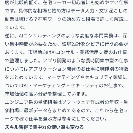
度が比較的低く、在宅ワーカー初心者にも始めやすい仕事
です。具体的な相場と始め方は
データ入力・文字起こしの
副業は稼げる？在宅ワークの始め方と相場
で詳しく解説し
ています。
逆に、AIコンサルティングのような高度な専門業務は、深
い集中時間が必要なため、環境設計をシビアに行う必要が
あります。市場動向は
AIコンサル・業務活用支援のお仕事
で整理しました。アプリ開発のような長時間集中型の仕事
については
アプリケーション開発のお仕事
に職種別の特徴
をまとめています。マーケティングやセキュリティ領域に
ついては
AI・マーケティング・セキュリティのお仕事
で、
市場価値の高い分野を整理しています。
エンジニア系の単価相場は
ソフトウェア作成者の年収・単
価相場
に最新データをまとめてあるので、これから在宅ワ
ークで稼ぐ仕事を選ぶ方は参考にしてください。
スキル習得で集中力の使い道も変わる