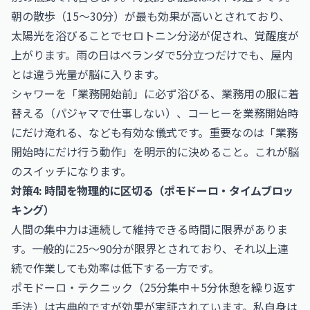
朝の散歩（15〜30分）が最も効果が高いとされており、
太陽光を浴びることでセロトニン分泌が促され、覚醒度が
上がります。雨の日はベランダで5分立つだけでも、屋内
とは違う光量が脳に入ります。
シャワーを「業務開始前」に必ず浴びる、業務用の服に着
替える（パジャマで仕事しない）、コーヒーを業務開始時
にだけ淹れる、なども有効な儀式です。重要なのは「業務
開始時にだけ行う動作」を明示的に決めること。これが脳
のスイッチになります。
対策4: 時間を物理的に区切る（ポモドーロ・タイムブロッ
キング）
人間の集中力は連続して維持できる時間に限界がありま
す。一般的に25〜90分が限界とされており、それ以上連
続で作業しても効率は低下する一方です。
ポモドーロ・テクニック（25分集中＋5分休憩を繰り返す
手法）は古典的ですが効果が実証されています。私自身は