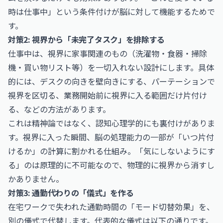
時は仕事中」という条件付けが脳に対して機能するためで
す。
対策2: 視界から「未完了タスク」を排除する
仕事中は、視界に家事関連のもの（洗濯物・食器・掃除
機・買い物リスト等）を一切入れない設計にします。具体
的には、デスクの向きを壁向きにする、パーテーションで
視界を区切る、業務開始前に視界に入る範囲だけ片付け
る、などの方法があります。
これは精神論ではなく、認知心理学的にも裏付けがありま
す。視界に入った瞬間、脳の処理能力の一部が「いつ片付
けるか」の計算に割かれる仕組み。「気にしないようにす
る」のは原理的に不可能なので、物理的に視界から消すし
かありません。
対策3: 通勤代わりの「儀式」を作る
在宅ワークで失われた通勤時間の「モード切替効果」を、
別の儀式で代替します。代表的な儀式は以下の通りです。