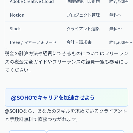
Adobe Creative Cloud
画像編集、印刷物
約7,780円
Notion
プロジェクト管理
無料〜
Slack
クライアント連絡
無料〜
freee / マネーフォワード
会計・請求書
約1,300円〜
税金の計算方法や経費にできるものについては
フリーラン
スの税金完全ガイド
や
フリーランスの経費一覧
も参考にし
てください。
@SOHOでキャリアを加速させよう
@SOHOなら、あなたのスキルを求めているクライアント
と手数料無料で直接つながれます。