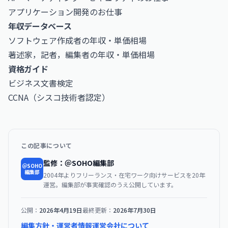
アプリケーション開発のお仕事
年収データベース
ソフトウェア作成者の年収・単価相場
著述家，記者，編集者の年収・単価相場
資格ガイド
ビジネス文書検定
CCNA（シスコ技術者認定）
この記事について
監修：＠SOHO編集部
＠SOHO
編集部
2004年よりフリーランス・在宅ワーク向けサービスを20年
運営。編集部が事実確認のうえ公開しています。
公開：
2026年4月19日
最終更新：
2026年7月30日
編集方針・運営者情報
運営会社について