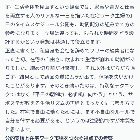
す。生活全体を見直すという観点では、家事や育児と仕事
を両立する人のリアルな一日を描いた
在宅ワーク主婦の1
日のタイムスケジュール公開
も、時間配分の組み立て方の
参考になります。立場は違っても、限られた時間をどう設
計するかという発想は共通して役立ちます。
正直に書くと、私自身も会社を辞めてフリーの編集者にな
った当初、在宅の自由さに飲まれて生活が崩れた時期があ
りました。締め切り前だけ徹夜し、それ以外はだらだら過
ごす。結果として納品の質にムラが出て、信頼を失いかけ
たことがあります。そのとき効いたのは、特別なテクニッ
クではなく「平日の朝9時に必ず机に向かう」という、サ
ポステが教える生活リズムの再建とまったく同じ考え方で
した。在宅で自由に働くためには、まず不自由なルールで
自分を律する必要がある、というのは逆説的ですが本質だ
と思います。
公的支援と在宅ワーク市場をつなぐ視点での考察