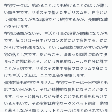
在宅ワークは、始めることよりも続けることのほうが難し
い働き方です。サポステで整えた生活リズムを、在宅とい
う孤独になりがちな環境でどう維持するかが、長期的な成
否を分けます。
在宅は通勤がない分、生活と仕事の境界が曖昧になりがち
です。気づけば一日中パソコンの前にいて疲弊する、逆に
だらけて何も進まない、という両極端に振れやすいのが在
宅の落とし穴です。だからこそ、決まった時間に始めて決
まった時間に終える、という外形的なルールを自分に課す
ことが大切です。サポステの集中訓練プログラムで身につ
けた生活リズムは、ここで真価を発揮します。
孤独対策も軽視できません。在宅ワーカーは一日中誰とも
話さない日があり、それが精神的な負担になることがあり
ます。ペットと暮らしながら働くことで孤独感を和らげて
いる人もいて、その実態は
在宅ワーク×ペット飼育｜動物
と暮らしながら働くメリットとルール
にまとめられていま