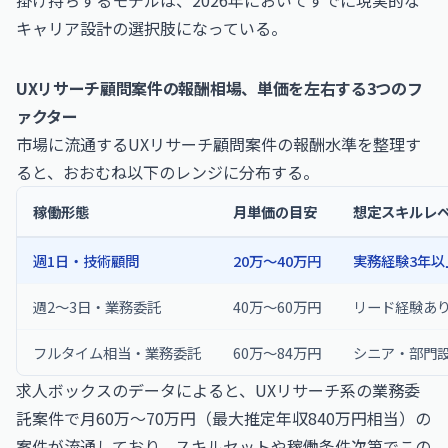
掛け持ちするモデルは、2026年においてすでに現実的な
キャリア設計の選択肢になっている。
UXリサーチ顧問案件の報酬相場、単価を左右する3つのフ
ァクター
市場に流通するUXリサーチ顧問案件の報酬水準を整理す
ると、おおむね以下のレンジに分布する。
稼働形態
月単価の目安
想定スキルレ
週1日・技術顧問
20万〜40万円
実務経験3年以
週2〜3日・業務委託
40万〜60万円
リード経験あ
フルタイム相当・業務委託
60万〜84万円
シニア・部門
求人ボックスのデータによると、UXリサーチ系の業務委
託案件で月60万〜70万円（最大推定年収840万円相当）の
案件が流通しており、スキルセットや稼働条件次第でこの