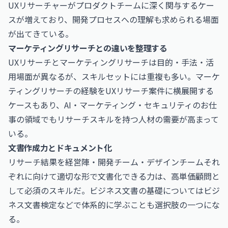
UXリサーチャーがプロダクトチームに深く関与するケー
スが増えており、開発プロセスへの理解も求められる場面
が出てきている。
マーケティングリサーチとの違いを整理する
UXリサーチとマーケティングリサーチは目的・手法・活
用場面が異なるが、スキルセットには重複も多い。マーケ
ティングリサーチの経験をUXリサーチ案件に横展開する
ケースもあり、
AI・マーケティング・セキュリティのお仕
事
の領域でもリサーチスキルを持つ人材の需要が高まって
いる。
文書作成力とドキュメント化
リサーチ結果を経営陣・開発チーム・デザインチームそれ
ぞれに向けて適切な形で文書化できる力は、高単価顧問と
して必須のスキルだ。ビジネス文書の基礎については
ビジ
ネス文書検定
などで体系的に学ぶことも選択肢の一つにな
る。