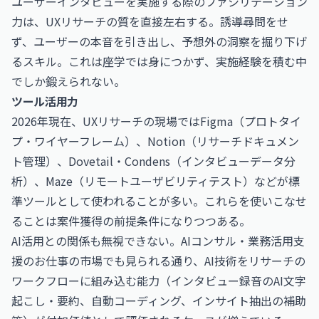
ユーザーインタビューを実施する際のファシリテーション
力は、UXリサーチの質を直接左右する。誘導尋問をせ
ず、ユーザーの本音を引き出し、予想外の洞察を掘り下げ
るスキル。これは座学では身につかず、実施経験を積む中
でしか鍛えられない。
ツール活用力
2026年現在、UXリサーチの現場ではFigma（プロトタイ
プ・ワイヤーフレーム）、Notion（リサーチドキュメン
ト管理）、Dovetail・Condens（インタビューデータ分
析）、Maze（リモートユーザビリティテスト）などが標
準ツールとして使われることが多い。これらを使いこなせ
ることは案件獲得の前提条件になりつつある。
AI活用との関係も無視できない。
AIコンサル・業務活用支
援のお仕事
の市場でも見られる通り、AI技術をリサーチの
ワークフローに組み込む能力（インタビュー録音のAI文字
起こし・要約、自動コーディング、インサイト抽出の補助