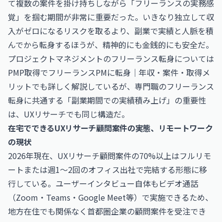
て複数の案件を掛け持ちしながら「フリーランスの実務感
覚」を掴む期間が非常に重要だった。いきなり独立して収
入がゼロになるリスクを取るより、副業で実績と人脈を積
んでから転身するほうが、精神的にも金銭的にも安全だ。
プロジェクトマネジメントのフリーランス転身については
PMP取得でフリーランスPMに転身｜年収・案件・取得メ
リット
でも詳しく解説しているが、専門職のフリーランス
転身に共通する「副業期間での実績積み上げ」の重要性
は、UXリサーチでも同じ構造だ。
在宅でできるUXリサーチ顧問案件の実態、リモートワーク
の現状
2026年現在、UXリサーチ顧問案件の70%以上はフルリモ
ートまたは週1〜2回のオフィス出社で完結する形態に移
行している。ユーザーインタビュー自体もビデオ通話
（Zoom・Teams・Google Meet等）で実施できるため、
地方在住でも関係なく首都圏企業の顧問案件を受注でき