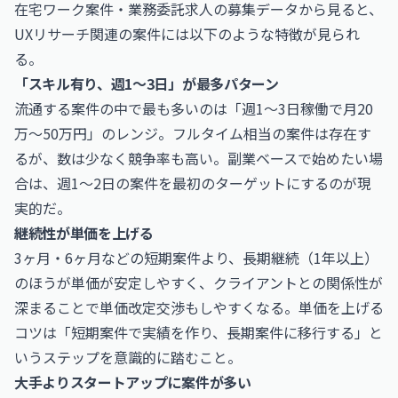
在宅ワーク案件・業務委託求人の募集データから見ると、
UXリサーチ関連の案件には以下のような特徴が見られ
る。
「スキル有り、週1〜3日」が最多パターン
流通する案件の中で最も多いのは「週1〜3日稼働で月20
万〜50万円」のレンジ。フルタイム相当の案件は存在す
るが、数は少なく競争率も高い。副業ベースで始めたい場
合は、週1〜2日の案件を最初のターゲットにするのが現
実的だ。
継続性が単価を上げる
3ヶ月・6ヶ月などの短期案件より、長期継続（1年以上）
のほうが単価が安定しやすく、クライアントとの関係性が
深まることで単価改定交渉もしやすくなる。単価を上げる
コツは「短期案件で実績を作り、長期案件に移行する」と
いうステップを意識的に踏むこと。
大手よりスタートアップに案件が多い