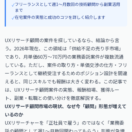
フリーランスとして週1〜月数回の技術顧問から副業活用
✓
まで
在宅案件の実態と成功のコツを詳しく紹介します
✓
UXリサーチ顧問の案件を探しているなら、結論から言
う。2026年現在、この領域は「供給不足の売り手市場」
であり、月単価60万〜70万円の業務委託案件が複数流通
している。ただし、案件の取り方・単価交渉の仕方・フリ
ーランスとして継続受注するためのポジション設計を間違
えると、同じスキルでも報酬は大きく変わる。この記事で
は、UXリサーチ顧問案件の実態、報酬相場、獲得ルー
ト、副業・転職との使い分けを徹底解説する。
UXリサーチ顧問市場の現状、なぜ今「顧問」形態が増えて
いるのか
UXリサーチャーを「正社員で雇う」のではなく「業務委
託の顧問として週1〜月数回関わってもらう」形態が急増