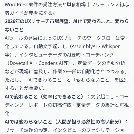
WordPress案件の受注方法と単価相場｜フリーランス初心
者ガイド
が参考になる。
2026年のUXリサーチ市場展望、AI化で変わること、変わら
ないこと
AIツールの発展によってUXリサーチのワークフローは変
化している。自動文字起こし（AssemblyAI・Whisper
等）、インタビューデータのAI要約・コーディング
（Dovetail AI・Condens AI等）、定量データの自動分析
などが現場に普及し、作業の一部は自動化されつつある。
ただし、「AIで変わること」と「変わらないこと」を区別
することが重要だ。
AIで変わること（効率化できること）
：文字起こし・コー
ディング・レポートの初稿作成・定量データの集計と可視
化
AIでは変わらないこと（人間が担う必然性の高い部分）
：
リサーチ課題の設定、インタビューのファシリテーショ