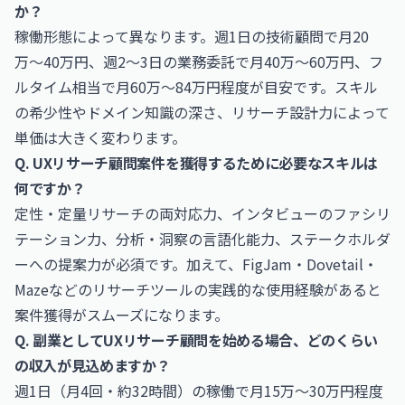
か？
稼働形態によって異なります。週1日の技術顧問で月20
万〜40万円、週2〜3日の業務委託で月40万〜60万円、フ
ルタイム相当で月60万〜84万円程度が目安です。スキル
の希少性やドメイン知識の深さ、リサーチ設計力によって
単価は大きく変わります。
Q. UXリサーチ顧問案件を獲得するために必要なスキルは
何ですか？
定性・定量リサーチの両対応力、インタビューのファシリ
テーション力、分析・洞察の言語化能力、ステークホルダ
ーへの提案力が必須です。加えて、FigJam・Dovetail・
Mazeなどのリサーチツールの実践的な使用経験があると
案件獲得がスムーズになります。
Q. 副業としてUXリサーチ顧問を始める場合、どのくらい
の収入が見込めますか？
週1日（月4回・約32時間）の稼働で月15万〜30万円程度