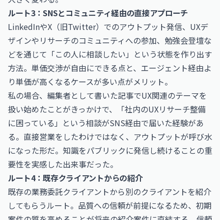
ルート3：SNSとコミュニティ経由の直接アプローチ
LinkedInやX（旧Twitter）でのアウトプット発信、UXデ
ザインやリサーチのコミュニティへの参加、勉強会登壇な
どを通じて「この人に相談したい」という状態を作り出す
方法。単価交渉が自由にできる点と、エージェント経由よ
り単価が高くなるケースが多い点がメリット。
私の場合、編集者として書いた記事でUX関連のテーマを
扱い始めたことがきっかけで、「社内のUXリサーチ整備
に困っている」という相談がSNS経由で届いた経験があ
る。直接営業をしたわけではなく、アウトプットが呼び水
になった形だ。知識をパブリックに発信し続けることの重
要性を実感した出来事だった。
ルート4：既存クライアントからの紹介
既存の業務委託クライアントから別のクライアントを紹介
してもらうルート。品質への信頼が前提になるため、初期
案件の質を高めることが将来の紹介案件に直結する。信頼