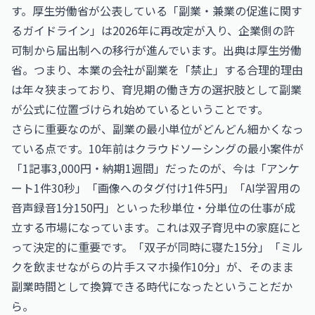
す。厚生労働省が公表している「副業・兼業の促進に関す
るガイドライン」は2026年に再改定が入り、企業側の許
可制から届出制への移行が進んでいます。出典は
厚生労働
省
。つまり、本業の会社が副業を「禁止」する合理的理由
は年々狭まっており、育児期の働き方の選択肢として副業
が公式に位置づけられ始めているということです。
さらに重要なのが、副業の最小単位がどんどん細かくなっ
ている点です。10年前はクラウドソーシングの最小案件が
「1記事3,000円・納期1週間」だったのが、今は「アンケ
ート1件30秒」「画像へのタグ付け1件5円」「AI学習用の
音声録音1分150円」といった秒単位・分単位の仕事が成
立する市場になっています。これは双子育児中の家庭にと
って決定的に重要です。「双子が同時に寝た15分」「ミル
クを飲ませながらの片手スマホ操作10分」が、そのまま
副業時間として換算できる時代になったということだか
ら。