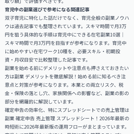
取り額」で評価すべきです。
育児中の副業選びで参考になる関連記事
双子育児に特化した話だけでなく、育児全般の副業ノウハ
ウは過去記事でも整理されています。スキマ時間で月3万
円を狙う具体的な手順は
育児中にできる在宅副業10選｜
スキマ時間で月3万円を目指す
が参考になります。育児中
に始めやすい在宅ワーク10種を、必要スキル・初期投
資・月収目安で比較整理した記事です。
副業を始める前にデメリットや注意点も押さえておきたい
方は
副業 デメリットを徹底解説！始める前に知るべき注
意点と対策
が参考になります。本業との両立リスク、税
金・保険の落とし穴、家族関係への影響など、副業の影の
部分を網羅的に解説しています。
確定申告の効率化、特にスプレッドシートでの売上管理は
副業 確定申告 売上管理 スプレッドシート！2026年最新の
時短術
に2026年最新版の運用フローがまとまっています。