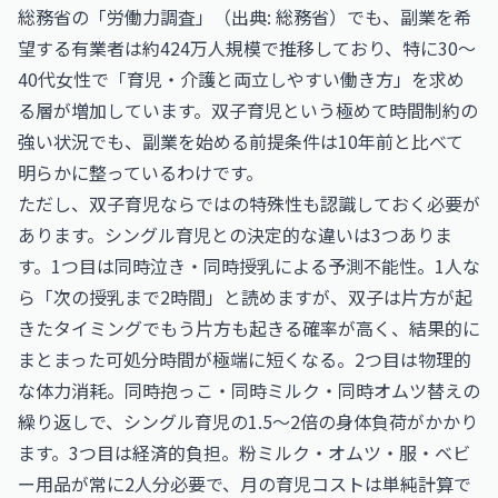
総務省の「労働力調査」（出典:
総務省
）でも、副業を希
望する有業者は約424万人規模で推移しており、特に30〜
40代女性で「育児・介護と両立しやすい働き方」を求め
る層が増加しています。双子育児という極めて時間制約の
強い状況でも、副業を始める前提条件は10年前と比べて
明らかに整っているわけです。
ただし、双子育児ならではの特殊性も認識しておく必要が
あります。シングル育児との決定的な違いは3つありま
す。1つ目は同時泣き・同時授乳による予測不能性。1人な
ら「次の授乳まで2時間」と読めますが、双子は片方が起
きたタイミングでもう片方も起きる確率が高く、結果的に
まとまった可処分時間が極端に短くなる。2つ目は物理的
な体力消耗。同時抱っこ・同時ミルク・同時オムツ替えの
繰り返しで、シングル育児の1.5〜2倍の身体負荷がかかり
ます。3つ目は経済的負担。粉ミルク・オムツ・服・ベビ
ー用品が常に2人分必要で、月の育児コストは単純計算で