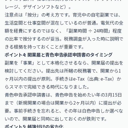
レージ、デザインソフトなど）。
注意点は「按分」の考え方です。育児中の自宅副業では、
生活空間と仕事空間が混在しているのが普通。電気代の全
額を経費にするのではなく、「副業時間 ÷ 24時間」程度
の比率で按分するのが妥当。税務調査が入った時に説明で
きる根拠を持っておくことが重要です。
ポイント4: 開業届と青色申告承認申請書のタイミング
副業を「事業」として本格化させるなら、開業届の提出を
検討してください。提出先は所轄の税務署で、開業から1
ヶ月以内の提出が原則。手続きはe-Tax（出典:
e-Tax
）か
らスマホで完結できる時代になりました。
青色申告承認申請書は、青色申告を始めたい年の3月15日
まで（新規開業の場合は開業から2ヶ月以内）に提出が必
要。事前手続きを忘れると、その年は白色申告しか選べな
いので、開業届と同時に出しておくのが鉄則です。
ポイント5: 帳簿付けの省力化