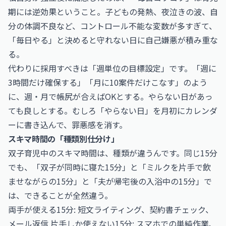
期には逆効果ということ。子どもの発熱、夜泣きの波、自
分の体調不良など、コントロール不能な変数が多すぎて、
「毎日やる」と決めると守れない日に自己嫌悪が積み重な
る。
代わりに採用すべきは「週単位の目標設定」です。「週に
3時間だけ確保する」「月に10案件だけこなす」のよう
に、週・月で帳尻が合えばOKとする。やらない日があっ
ても良しとする。むしろ「やらない日」を月初にカレンダ
ーに書き込んで、罪悪感を消す。
スキマ時間の「種類別仕分け」
双子育児中のスキマ時間は、種類が違うんです。同じ15分
でも、「双子が同時に寝た15分」と「ミルクを片手で飲
ませながらの15分」と「夫が帰宅後の入浴中の15分」で
は、できることが全然違う。
両手が使える15分: 短文ライティング、契約書チェック、
メール返信 片手しか使えない15分: スマホでの単純作業、