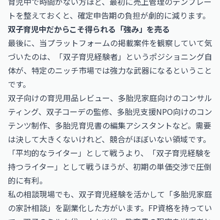
育児中で時間がない方ほど、最初に売上管理のテンプレー
トを整えておくと、確定申告期の負担が劇的に減ります。
双子育児中だからこそ得られる「強み」を売る
最後に、当プラットフォームの掲載案件を観察していて気
づいたのは、「双子育児経験者」というポジショニング自
体が、特定のニッチ市場では強力な武器になるということ
です。
双子向けの育児用品レビュー、多胎児家庭向けのコンサル
ティング、双子コーデの監修、多胎児支援NPO向けのコン
テンツ制作、多胎児育児書の編集アシスタントなど。需要
は決して大きくないけれど、競合がほぼいない領域です。
「平均的なライター」として戦うより、「双子育児経験を
持つライター」として戦うほうが、初期の単価交渉で圧倒
的に有利。
私の相談現場でも、双子育児経験を活かして「多胎児家庭
の家計相談」を副業化した方がいます。FP資格を持ってい