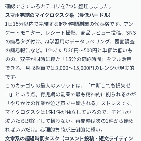
確認できているカテゴリを7つに整理しました。
スマホ完結のマイクロタスク系（最低ハードル）
1日15分以内で完結する超短時間副業の代表格です。アン
ケートモニター、レシート撮影、商品レビュー投稿、SNS
の簡易タグ付け、AI学習用のデータラベリング、覆面調査
の簡易報告など。1件あたり30円〜500円と単価は低いも
のの、双子が同時に寝た「15分の奇跡時間」をフル活用
できる。月収換算では3,000〜15,000円のレンジが現実的
です。
このカテゴリの最大のメリットは、「中断しても損失ゼ
ロ」という点。育児期の副業で最も精神的に削られるのが
「やりかけの作業が泣き声で中断される」ストレスです。
マイクロタスクは1件1件が独立しているので、子どもが
泣いたら即終了して構わない。再開時は次の1件から始め
ればいいだけ。心理的負荷が圧倒的に軽い。
文章系の超短時間タスク（コメント投稿・短文ライティン