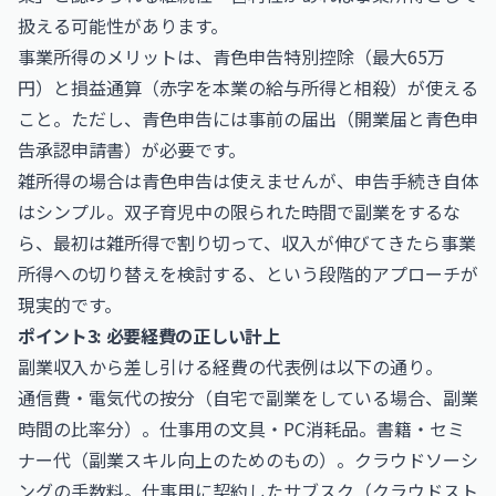
扱える可能性があります。
事業所得のメリットは、青色申告特別控除（最大65万
円）と損益通算（赤字を本業の給与所得と相殺）が使える
こと。ただし、青色申告には事前の届出（開業届と青色申
告承認申請書）が必要です。
雑所得の場合は青色申告は使えませんが、申告手続き自体
はシンプル。双子育児中の限られた時間で副業をするな
ら、最初は雑所得で割り切って、収入が伸びてきたら事業
所得への切り替えを検討する、という段階的アプローチが
現実的です。
ポイント3: 必要経費の正しい計上
副業収入から差し引ける経費の代表例は以下の通り。
通信費・電気代の按分（自宅で副業をしている場合、副業
時間の比率分）。仕事用の文具・PC消耗品。書籍・セミ
ナー代（副業スキル向上のためのもの）。クラウドソーシ
ングの手数料。仕事用に契約したサブスク（クラウドスト