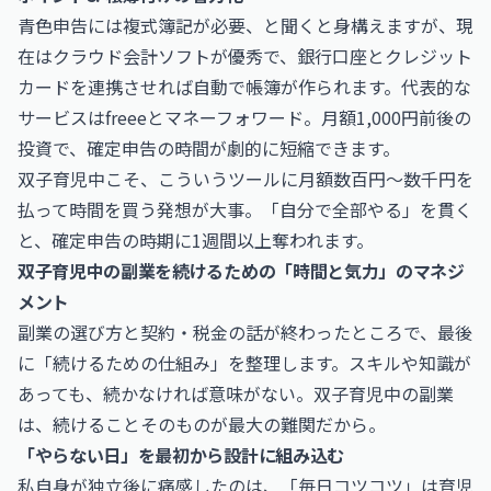
青色申告には複式簿記が必要、と聞くと身構えますが、現
在はクラウド会計ソフトが優秀で、銀行口座とクレジット
カードを連携させれば自動で帳簿が作られます。代表的な
サービスは
freee
と
マネーフォワード
。月額1,000円前後の
投資で、確定申告の時間が劇的に短縮できます。
双子育児中こそ、こういうツールに月額数百円〜数千円を
払って時間を買う発想が大事。「自分で全部やる」を貫く
と、確定申告の時期に1週間以上奪われます。
双子育児中の副業を続けるための「時間と気力」のマネジ
メント
副業の選び方と契約・税金の話が終わったところで、最後
に「続けるための仕組み」を整理します。スキルや知識が
あっても、続かなければ意味がない。双子育児中の副業
は、続けることそのものが最大の難関だから。
「やらない日」を最初から設計に組み込む
私自身が独立後に痛感したのは、「毎日コツコツ」は育児