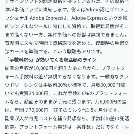
デザインソフトの認定資格を持っている方は、その資格自
体が単価アップに直結します。例えば
Adobe認定プロフェ
ッショナル Adobe Express
は、Adobe Expressという比較
的シンプルなツールに特化した資格で、取得難易度がそこ
まで高くない一方、案件単価への影響は無視できません。
育児期にスキマ時間で資格取得を進めて、復職時の単価交
渉カードを準備する、という戦略もアリです。
「手数料0%」が効いてくる収益額のライン
副業の月収が10,000円を超えたあたりから、プラットフ
ォーム手数料の差が無視できなくなります。一般的なクラ
ウドソーシングは手数料20%が標準で、月収30,000円稼
いでも実質24,000円。これが手数料0%のプラットフォー
ムなら、額面そのままが手元に残ります。月6,000円の差
は、年間で72,000円。双子のミルク代1.5ヶ月分です。
副業収入が育児コストを補う発想なら、手数料の差は死活
問題。プラットフォーム選びは「案件数」だけでなく「手