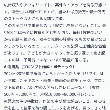
広告収入やアフィリエイト、案件タイアップを得る形態で
す。即金性はほぼゼロですが、当たれば月数万〜数十万円
のストック収入になる長期投資型。
このカテゴリで重要なのは「収益化を急がない」こと。最
初の1年は完全に投資期間と割り切り、毎日1投稿でいい
から記録を続ける。双子育児期の経験そのものが希少なコ
ンテンツになるので、リアルタイムの記録に圧倒的な価値
があります。子どもが大きくなってから振り返って書き起
こすのは、不可能ではないですが熱量が落ちる。
AI活用系（プロンプト作成・AIチェック）
2024〜2026年で急速に立ち上がった新カテゴリです。AI
が生成したテキスト・画像・動画の品質チェック、プロン
プト最適化、AI出力の人間らしさレビューなど。1案件
500円〜5,000円で、月収10,000〜80,000円レンジ。
AI関連案件の特徴は、作業の中断耐性が高いこと。AIに指
示を出して結果を待つ間にミルクをあげる、戻ってきて結