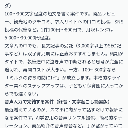
グ）
100〜300文字程度の短文を書く案件です。商品レビュ
ー、観光地のクチコミ、求人サイトへの口コミ投稿、SNS
投稿の代筆など。1件100円〜800円で、月収レンジは
5,000〜30,000円程度。
文章系の中でも、長文記事の受託（3,000字以上のSEO記
事など）は双子育児期には正直おすすめしません。納期が
タイトで、執筆途中に泣き声で中断されると思考が完全に
途切れ、再開コストが大きい。一方、100〜300字なら
「ミルクの待ち時間に1件」が成立します。本格的なライ
ター業へのステップアップは、子どもが保育園に入ってか
らでも遅くない。
音声入力で完結する案件（録音・文字起こし簡易版）
最近増えているのが、スマホに向かって話すだけで報酬に
なる案件です。AI学習用の音声サンプル提供、簡易的なナ
レーション、商品紹介の音声録音など。手が塞がっていて