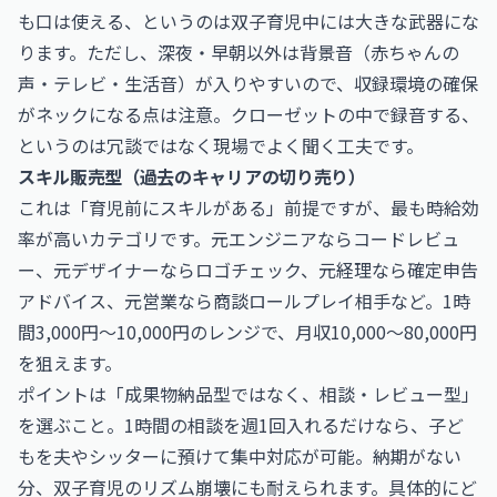
も口は使える、というのは双子育児中には大きな武器にな
ります。ただし、深夜・早朝以外は背景音（赤ちゃんの
声・テレビ・生活音）が入りやすいので、収録環境の確保
がネックになる点は注意。クローゼットの中で録音する、
というのは冗談ではなく現場でよく聞く工夫です。
スキル販売型（過去のキャリアの切り売り）
これは「育児前にスキルがある」前提ですが、最も時給効
率が高いカテゴリです。元エンジニアならコードレビュ
ー、元デザイナーならロゴチェック、元経理なら確定申告
アドバイス、元営業なら商談ロールプレイ相手など。1時
間3,000円〜10,000円のレンジで、月収10,000〜80,000円
を狙えます。
ポイントは「成果物納品型ではなく、相談・レビュー型」
を選ぶこと。1時間の相談を週1回入れるだけなら、子ど
もを夫やシッターに預けて集中対応が可能。納期がない
分、双子育児のリズム崩壊にも耐えられます。具体的にど