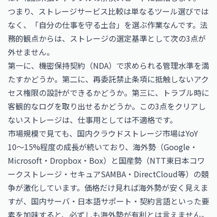
つまり、ストレージサービス比較は単なるツール選びでは
なく、「自分の仕事を守る土台」を選ぶ作業なんです。法
務的観点からは、ストレージの選定基準として次の3点が
外せません。
第一に、機密保持契約（NDA）で求められる管理水準を満
たすかどうか。第二に、再委託禁止条項に抵触しないアク
セス権限の設計ができるかどうか。第三に、トラブル時に
客観的なログを取り出せるかどうか。この3点をクリアし
ないストレージは、仕事用としては不適格です。
市場規模で見ても、国内クラウドストレージ市場はYoY
10〜15%程度の成長が続いており、海外勢（Google・
Microsoft・Dropbox・Box）と国産勢（NTT東日本コワ
ークストレージ・セキュアSAMBA・DirectCloud等）の競
争が激化しています。価格だけ見れば海外勢が安く見えま
すが、国内サーバ・日本語サポート・契約言語といった要
素を加味すると、必ずしも海外勢が有利とは言えません。