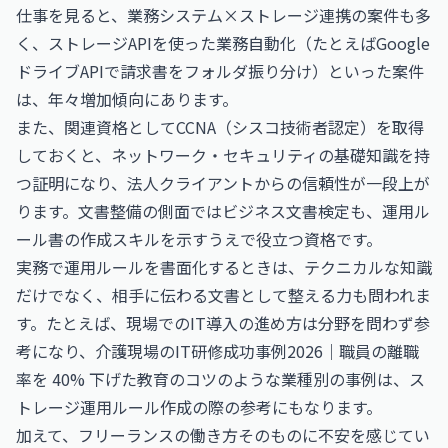
仕事
を見ると、業務システム×ストレージ連携の案件も多
く、ストレージAPIを使った業務自動化（たとえばGoogle
ドライブAPIで請求書をフォルダ振り分け）といった案件
は、年々増加傾向にあります。
また、関連資格として
CCNA（シスコ技術者認定）
を取得
しておくと、ネットワーク・セキュリティの基礎知識を持
つ証明になり、法人クライアントからの信頼性が一段上が
ります。文書整備の側面では
ビジネス文書検定
も、運用ル
ール書の作成スキルを示すうえで役立つ資格です。
実務で運用ルールを書面化するときは、テクニカルな知識
だけでなく、相手に伝わる文書として整える力も問われま
す。たとえば、現場でのIT導入の進め方は分野を問わず参
考になり、
介護現場のIT研修成功事例2026｜職員の離職
率を 40% 下げた教育のコツ
のような業種別の事例は、ス
トレージ運用ルール作成の際の参考にもなります。
加えて、フリーランスの働き方そのものに不安を感じてい