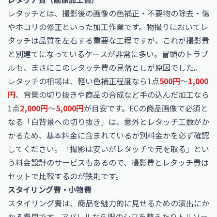
レタッチとは、撮影後の画像の色補正・不要物の除去・傷
やホコリの修正といった加工作業です。物撮りにおいてレ
タッチは品質を左右する重要な工程ですが、これが撮影費
と別建てになっているケースが非常に多い。冒頭のトラブ
ルも、まさにこのレタッチ費の見落としが原因でした。
レタッチの相場は、軽い色補正程度なら1点
500円
〜
1,000
円
、背景の切り抜きや商品の合成など手の込んだ加工なら
1点
2,000円
〜
5,000円
が目安です。ECの商品画像で必須と
なる「白背景への切り抜き」は、意外とレタッチ工数がか
かるため、基本料金に含まれているか別料金かを必ず確認
してください。「撮影は安いがレタッチで元を取る」とい
う料金設計のサービスもあるので、撮影費とレタッチ費は
セットで比較するのが鉄則です。
スタイリング費・小物費
スタイリング費は、商品を魅力的に見せるための演出にか
かる費用です。アパレルなら服のシワを整えたりトルソー