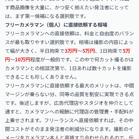
す商品画像を大量に、かつ安く揃えたい発注者にとって
は、まず第一候補になる選択肢です。
フリーカメラマン（個人）に直接依頼する相場
フリーカメラマンへの直接依頼は、料金と自由度のバラン
スが最も取りやすい選択肢です。相場は撮影の内容によっ
て幅が大きく、半日拘束で
3万円
〜
5万円
、1日拘束で
5万
円
〜
10万円
程度が一般的です。この中で何カット撮るかは
カメラマンとの相談次第で、1日あれば数十カットを撮影
できることも珍しくありません。
フリーカメラマンに直接依頼する最大のメリットは、中間
マージンが乗らない分、同等の品質を割安に実現できる点
です。後述しますが、広告代理店やスタジオを仲介として
通すと、カメラマンへの報酬に代理店の管理費・手配料が
上乗せされます。フリーランスへ直接依頼すれば、その中
間コストがそのまま発注者の削減分になります。撮影のイ
メージをカメラマン本人と直接すり合わせられるので、伝