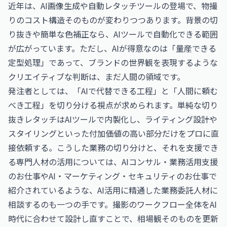
近年は、AI画像生成や自動レタッチツールの登場で、物撮
りのコスト構造そのものが変わりつつあります。背景の切
り抜きや簡単な色補正なら、AIツールで自動化できる範囲
が広がっています。ただし、AIが得意なのは「量産できる
定型処理」であって、ブランドの世界観を表現するような
クリエイティブな判断は、まだ人間の領域です。
発注者としては、「AIで代替できる工程」と「人間に頼む
べき工程」を切り分ける視点が求められます。単純な切り
抜きレタッチはAIツールで内製化し、ライティング設計や
スタイリングといった付加価値の高い部分だけをプロに直
接依頼する。こうした業務の切り分けと、それを支援でき
る専門人材の活用については、
AIコンサル・業務活用支援
のお仕事
や
AI・マーケティング・セキュリティのお仕事
で
紹介されているような、AI活用に精通した業務委託人材に
相談するのも一つの手です。撮影のワークフロー全体をAI
時代に合わせて設計し直すことで、相場観そのものを更新