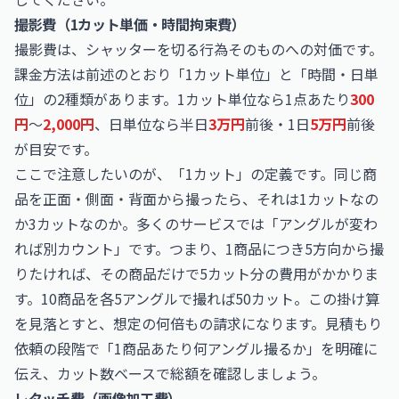
撮影費（1カット単価・時間拘束費）
撮影費は、シャッターを切る行為そのものへの対価です。
課金方法は前述のとおり「1カット単位」と「時間・日単
位」の2種類があります。1カット単位なら1点あたり
300
円
〜
2,000円
、日単位なら半日
3万円
前後・1日
5万円
前後
が目安です。
ここで注意したいのが、「1カット」の定義です。同じ商
品を正面・側面・背面から撮ったら、それは1カットなの
か3カットなのか。多くのサービスでは「アングルが変わ
れば別カウント」です。つまり、1商品につき5方向から撮
りたければ、その商品だけで5カット分の費用がかかりま
す。10商品を各5アングルで撮れば50カット。この掛け算
を見落とすと、想定の何倍もの請求になります。見積もり
依頼の段階で「1商品あたり何アングル撮るか」を明確に
伝え、カット数ベースで総額を確認しましょう。
レタッチ費（画像加工費）