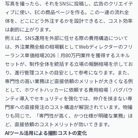
写真を撮ったら、それをSNSに投稿し、広告のクリエイテ
ィブに使い、ECの商品ページを作る。この一連の流れ全
体を、どこにどう外注するかを設計できると、コスト効率
は劇的に上がります。
例えば、SNS運用を外部に任せる際の費用構造について
は、外注業務全般の相場観として
Webディレクターのフリ
ーランス単価相場2026｜月80万円案件を獲得するスキル
セット
が、制作全体を統括する立場の報酬相場を示してお
り、進行管理コストの目安として参考になります。また、
専門性の高い業務ほど直接依頼のメリットが大きくなる例
として、
ホワイトハッカーに依頼する費用相場｜バグバウ
ンティ導入でセキュリティを強化
では、仲介を挟まない専
門家への直接発注のコスト構造が解説されています。物撮
りも同じで、「専門性が高く、かつ仕様が明確な業務」ほ
ど、直接依頼のコストメリットが効いてきます。
AIツール活用による撮影コストの変化