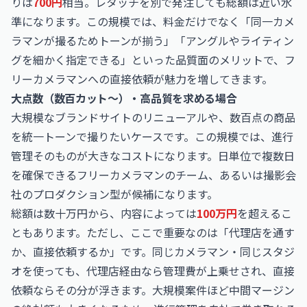
りは
700円
相当。レタッチを別で発注しても総額は近い水
準になります。この規模では、料金だけでなく「同一カメ
ラマンが撮るためトーンが揃う」「アングルやライティン
グを細かく指定できる」といった品質面のメリットで、フ
リーカメラマンへの直接依頼が魅力を増してきます。
大点数（数百カット〜）・高品質を求める場合
大規模なブランドサイトのリニューアルや、数百点の商品
を統一トーンで撮りたいケースです。この規模では、進行
管理そのものが大きなコストになります。日単位で複数日
を確保できるフリーカメラマンのチーム、あるいは撮影会
社のプロダクション型が候補になります。
総額は数十万円から、内容によっては
100万円
を超えるこ
ともあります。ただし、ここで重要なのは「代理店を通す
か、直接依頼するか」です。同じカメラマン・同じスタジ
オを使っても、代理店経由なら管理費が上乗せされ、直接
依頼ならその分が浮きます。大規模案件ほど中間マージン