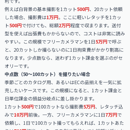
利です。
例えば白背景の基本撮影を1カット
500円
、20カット依頼
した場合、撮影費は
1万円
。ここに軽いレタッチを1カッ
ト
500円
で付けても、総額
2万円
程度で収まります。送付
型を使えば出張費もかからないので、コストは非常に読み
やすい。この規模でフリーカメラマンを1日
5万円
で呼ぶ
と、20カットしか撮らないのに1日拘束費がかかり割高に
なります。少点数なら、迷わず1カット課金を選ぶのがセ
オリーです。
中点数（50〜100カット）を撮りたい場合
季節ごとのカタログ用、あるいはECの品揃えを一気に拡
充したいケースです。この規模になると、1カット課金と
日単位課金の損益分岐点に差し掛かります。
1カット
500円
で100カットなら撮影費
5万円
、レタッチ込
みで
10万円
前後。一方、フリーカメラマンに1日
7万円
で
依頼し、1日で100カット撮ってもらえれば、1カットあた