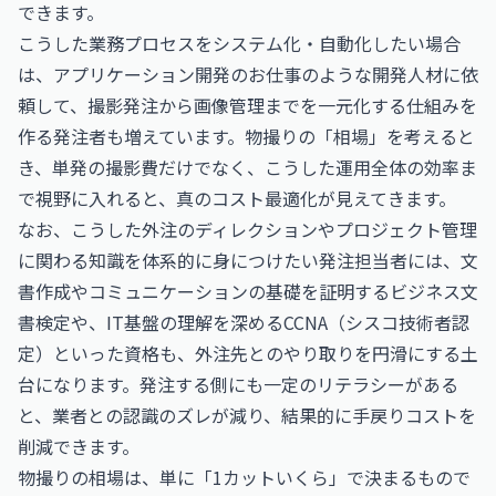
できます。
こうした業務プロセスをシステム化・自動化したい場合
は、
アプリケーション開発のお仕事
のような開発人材に依
頼して、撮影発注から画像管理までを一元化する仕組みを
作る発注者も増えています。物撮りの「相場」を考えると
き、単発の撮影費だけでなく、こうした運用全体の効率ま
で視野に入れると、真のコスト最適化が見えてきます。
なお、こうした外注のディレクションやプロジェクト管理
に関わる知識を体系的に身につけたい発注担当者には、文
書作成やコミュニケーションの基礎を証明する
ビジネス文
書検定
や、IT基盤の理解を深める
CCNA（シスコ技術者認
定）
といった資格も、外注先とのやり取りを円滑にする土
台になります。発注する側にも一定のリテラシーがある
と、業者との認識のズレが減り、結果的に手戻りコストを
削減できます。
物撮りの相場は、単に「1カットいくら」で決まるもので