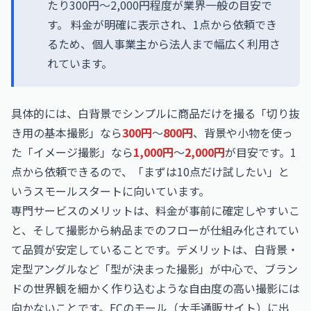
たり300円〜2,000円程度が業界一般の目安で
す。 料金が明確に表示され、1点から依頼でき
るため、個人事業主から法人まで幅広く利用さ
れています。
具体的には、白背景でシンプルに商品だけを撮る「切り抜
き用の基本撮影」なら
300円
〜
800円
、背景や小物を使っ
た「イメージ撮影」なら
1,000円
〜
2,000円
が目安です。1
点から依頼できるので、「まずは10点だけ試したい」と
いうスモールスタートに向いています。
専門サービスのメリットは、料金が事前に確定しやすいこ
と、そして撮影から納品までのフローが仕組み化されてい
て品質が安定していることです。デメリットは、白背景・
定型アングルなど「型が決まった撮影」が中心で、ブラン
ドの世界観を細かく作り込むような自由度の高い撮影には
向かないことです。ECのモール（大手通販サイト）に出