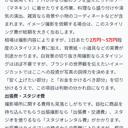
（マネキン）に着せたりする作業、料理なら盛り付けや湯
気の演出、雑貨なら背景や小物のコーディネートなどが含
まれます。イメージ撮影を依頼する場合は、このスタイリ
ング費が総額を大きく左右します。
相場は撮影内容によりますが、1日あたり
2万円
〜
5万円
程
度のスタイリスト費に加え、背景紙・小道具などの実費が
別途かかります。白背景の切り抜き用撮影ならスタイリン
グはほぼ不要ですが、ブランドの世界観を伝えたいイメー
ジカットではここへの投資が写真の説得力を決めます。
「安く上げたい部分」と「お金をかけるべき部分」を切り
分けるうえで、この項目は判断の分かれ目になります。
出張費・スタジオ費
撮影場所に関する費用も見落としがちです。自社に商品を
持ち込んでもらう出張撮影なら「出張費・交通費」、スタ
ジオを借りるなら「スタジオレンタル費」がかかります。
出張費はカメラマンの拠点からの距離によりますが、都内