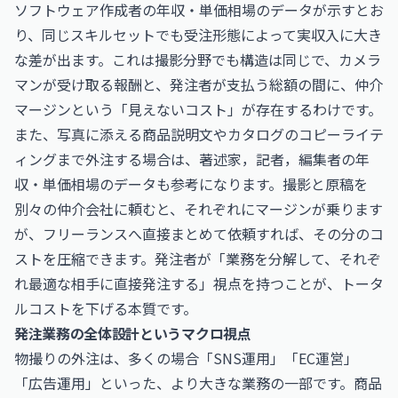
ソフトウェア作成者の年収・単価相場
のデータが示すとお
り、同じスキルセットでも受注形態によって実収入に大き
な差が出ます。これは撮影分野でも構造は同じで、カメラ
マンが受け取る報酬と、発注者が支払う総額の間に、仲介
マージンという「見えないコスト」が存在するわけです。
また、写真に添える商品説明文やカタログのコピーライテ
ィングまで外注する場合は、
著述家，記者，編集者の年
収・単価相場
のデータも参考になります。撮影と原稿を
別々の仲介会社に頼むと、それぞれにマージンが乗ります
が、フリーランスへ直接まとめて依頼すれば、その分のコ
ストを圧縮できます。発注者が「業務を分解して、それぞ
れ最適な相手に直接発注する」視点を持つことが、トータ
ルコストを下げる本質です。
発注業務の全体設計というマクロ視点
物撮りの外注は、多くの場合「SNS運用」「EC運営」
「広告運用」といった、より大きな業務の一部です。商品