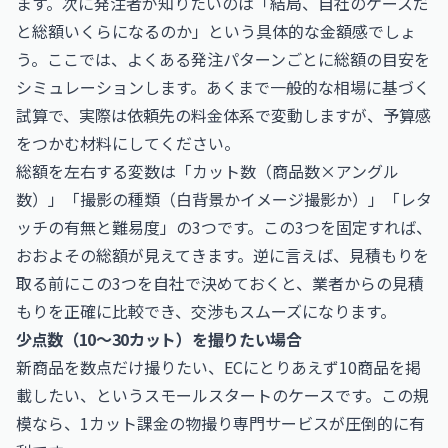
ます。次に発注者が知りたいのは「結局、自社のケースだ
と総額いくらになるのか」という具体的な金額感でしょ
う。ここでは、よくある発注パターンごとに総額の目安を
シミュレーションします。あくまで一般的な相場に基づく
試算で、実際は依頼先の料金体系で変動しますが、予算感
をつかむ材料にしてください。
総額を左右する変数は「カット数（商品数×アングル
数）」「撮影の種類（白背景かイメージ撮影か）」「レタ
ッチの有無と難易度」の3つです。この3つを固定すれば、
おおよその総額が見えてきます。逆に言えば、見積もりを
取る前にこの3つを自社で決めておくと、業者からの見積
もりを正確に比較でき、交渉もスムーズになります。
少点数（10〜30カット）を撮りたい場合
新商品を数点だけ撮りたい、ECにとりあえず10商品を掲
載したい、というスモールスタートのケースです。この規
模なら、1カット課金の物撮り専門サービスが圧倒的に有