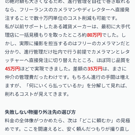
の絶対額も大きくなるため、進行管理を自社で巻き取れる
なら、フリーランスのカメラマンやディレクターへ直接発
注することで数十万円単位のコスト削減も可能です。
私が以前サポートしたある雑貨メーカーは、最初に大手代
理店に一括見積もりを取ったところ約
80万円
でした。し
かし、実際に撮影を担当するのはフリーのカメラマンだと
分かり、進行管理だけ社内で行う前提でカメラマンとレタ
ッチャーへ直接発注に切り替えたところ、ほぼ同じ品質を
45万円
ほどで実現できました。差額の
35万円
は、まさに
仲介の管理費だったわけです。もちろん進行の手間は増え
ますが、「何にいくら払っているか」を分解して見れば、
削れるコストが見えてきます。
失敗しない物撮り外注先の選び方
料金の全体像がつかめたら、次は「どこに頼むか」の見極
めです。ここを間違えると、安く頼んだつもりが撮り直し