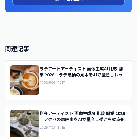
関連記事
ラテアートアーティスト 画像生成AI 比較 副
業 2026｜ラテ絵柄の見本をAIで量産しレッス
ン集客
2026年2月22日
彫金アーティスト 画像生成AI 比較 副業 2026
｜アクセの意匠案をAIで量産し受注を効率化
2026年1月17日