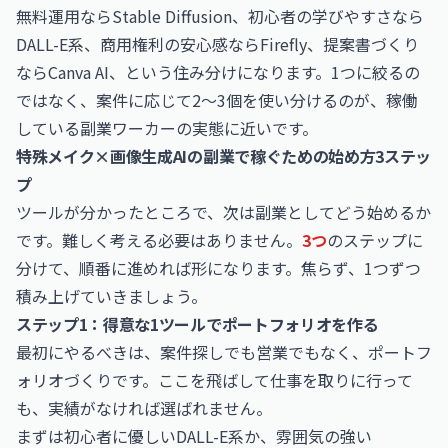
無料運用ならStable Diffusion、初心者の学びやすさなら
DALL-E系、商用権利の安心感ならFirefly、提案書づくり
ならCanva AI、という住み分けになります。1つに絞るの
ではなく、案件に応じて2〜3個を使い分けるのが、稼働
している副業ワーカーの実態に近いです。
特殊メイク×画像生成AIの副業で稼ぐための始め方3ステッ
プ
ツールが分かったところで、次は副業としてどう始めるか
です。難しく考える必要はありません。
3つ
のステップに
分けて、順番に進めれば形になります。焦らず、1つずつ
積み上げていきましょう。
ステップ1：得意な1ツールでポートフォリオを作る
最初にやるべきは、案件探しでも営業でもなく、ポートフ
ォリオづくりです。ここを飛ばして仕事を取りに行って
も、実績がなければ選ばれません。
まずは初心者に優しいDALL-E系か、雰囲気の強い