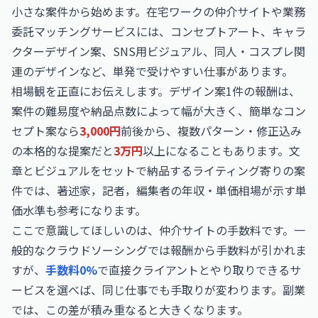
小さな案件から始めます。在宅ワークの仲介サイトや業務
委託マッチングサービスには、コンセプトアート、キャラ
クターデザイン案、SNS用ビジュアル、同人・コスプレ関
連のデザインなど、単発で受けやすい仕事があります。
相場観を正直にお伝えします。デザイン案1件の報酬は、
案件の難易度や納品点数によって幅が大きく、簡単なコン
セプト案なら
3,000円
前後から、複数パターン・修正込み
の本格的な提案だと
3万円
以上になることもあります。文
章とビジュアルをセットで納品するライティング寄りの案
件では、
著述家，記者，編集者の年収・単価相場
が示す単
価水準も参考になります。
ここで意識してほしいのは、仲介サイトの手数料です。一
般的なクラウドソーシングでは報酬から手数料が引かれま
すが、
手数料0%
で直接クライアントとやり取りできるサ
ービスを選べば、同じ仕事でも手取りが変わります。副業
では、この差が積み重なると大きくなります。