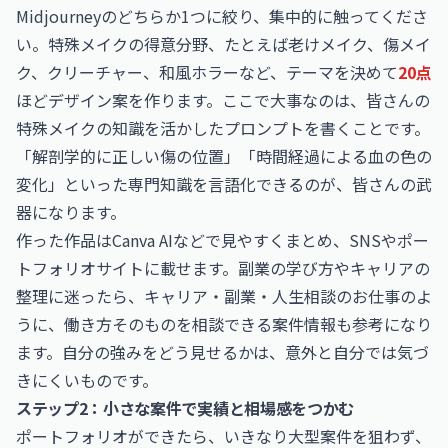
Midjourneyのどちらか1つに絞り、集中的に触ってくださ
い。特殊メイクの得意分野、たとえば老けメイク、傷メイ
ク、クリーチャー、和風ホラーなど、テーマを決めて
20点
ほどデザイン案を作ります。ここで大事なのは、皆さんの
特殊メイクの知識を活かしたプロンプトを書くことです。
「解剖学的に正しい傷の位置」「時間経過による血の色の
変化」といった専門知識を言語化できるのが、皆さんの武
器になります。
作った作品はCanva AIなどで見やすくまとめ、SNSやポー
トフォリオサイトに載せます。副業の学び方やキャリアの
整理に迷ったら、
キャリア・副業・人生相談のお仕事
のよ
うに、働き方そのものを相談できる案件情報も参考になり
ます。自分の強みをどう見せるかは、意外と自分では気づ
きにくいものです。
ステップ2：小さな案件で実績と相場感をつかむ
ポートフォリオができたら、いきなり大型案件を狙わず、