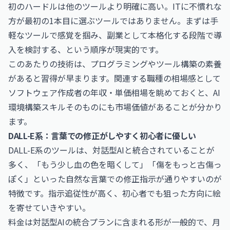
初のハードルは他のツールより明確に高い。ITに不慣れな
方が最初の1本目に選ぶツールではありません。まずは手
軽なツールで感覚を掴み、副業として本格化する段階で導
入を検討する、という順序が現実的です。
このあたりの技術は、プログラミングやツール構築の素養
があると習得が早まります。関連する職種の相場感として
ソフトウェア作成者の年収・単価相場
を眺めておくと、AI
環境構築スキルそのものにも市場価値があることが分かり
ます。
DALL-E系：言葉での修正がしやすく初心者に優しい
DALL-E系のツールは、対話型AIと統合されていることが
多く、「もう少し血の色を暗くして」「傷をもっと古傷っ
ぽく」といった自然な言葉での修正指示が通りやすいのが
特徴です。指示追従性が高く、初心者でも狙った方向に絵
を寄せていきやすい。
料金は対話型AIの統合プランに含まれる形が一般的で、月