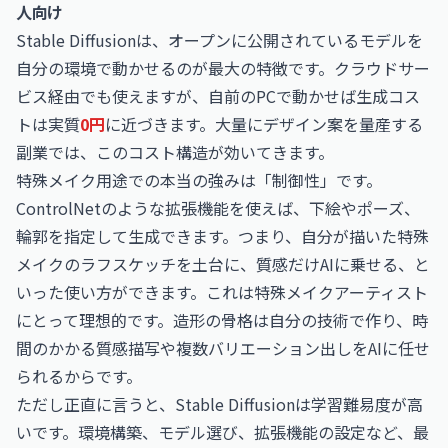
人向け
Stable Diffusionは、オープンに公開されているモデルを
自分の環境で動かせるのが最大の特徴です。クラウドサー
ビス経由でも使えますが、自前のPCで動かせば生成コス
トは実質
0円
に近づきます。大量にデザイン案を量産する
副業では、このコスト構造が効いてきます。
特殊メイク用途での本当の強みは「制御性」です。
ControlNetのような拡張機能を使えば、下絵やポーズ、
輪郭を指定して生成できます。つまり、自分が描いた特殊
メイクのラフスケッチを土台に、質感だけAIに乗せる、と
いった使い方ができます。これは特殊メイクアーティスト
にとって理想的です。造形の骨格は自分の技術で作り、時
間のかかる質感描写や複数バリエーション出しをAIに任せ
られるからです。
ただし正直に言うと、Stable Diffusionは学習難易度が高
いです。環境構築、モデル選び、拡張機能の設定など、最