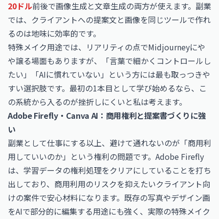
20ドル
前後で画像生成と文章生成の両方が使えます。副業
では、クライアントへの提案文と画像を同じツールで作れ
るのは地味に効率的です。
特殊メイク用途では、リアリティの点でMidjourneyにや
や譲る場面もありますが、「言葉で細かくコントロールし
たい」「AIに慣れていない」という方には最も取っつきや
すい選択肢です。最初の1本目として学び始めるなら、こ
の系統から入るのが挫折しにくいと私は考えます。
Adobe Firefly・Canva AI：商用権利と提案書づくりに強
い
副業として仕事にする以上、避けて通れないのが「商用利
用していいのか」という権利の問題です。Adobe Firefly
は、学習データの権利処理をクリアにしていることを打ち
出しており、商用利用のリスクを抑えたいクライアント向
けの案件で安心材料になります。既存の写真やデザイン画
をAIで部分的に編集する用途にも強く、実際の特殊メイク