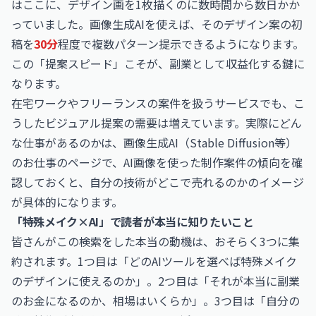
はここに、デザイン画を1枚描くのに数時間から数日かか
っていました。画像生成AIを使えば、そのデザイン案の初
稿を
30分
程度で複数パターン提示できるようになります。
この「提案スピード」こそが、副業として収益化する鍵に
なります。
在宅ワークやフリーランスの案件を扱うサービスでも、こ
うしたビジュアル提案の需要は増えています。実際にどん
な仕事があるのかは、
画像生成AI（Stable Diffusion等）
のお仕事
のページで、AI画像を使った制作案件の傾向を確
認しておくと、自分の技術がどこで売れるのかのイメージ
が具体的になります。
「特殊メイク×AI」で読者が本当に知りたいこと
皆さんがこの検索をした本当の動機は、おそらく3つに集
約されます。1つ目は「どのAIツールを選べば特殊メイク
のデザインに使えるのか」。2つ目は「それが本当に副業
のお金になるのか、相場はいくらか」。3つ目は「自分の