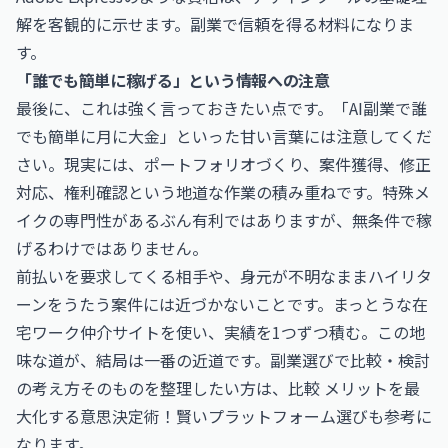
解を客観的に示せます。副業で信頼を得る材料になりま
す。
「誰でも簡単に稼げる」という情報への注意
最後に、これは強く言っておきたい点です。「AI副業で誰
でも簡単に月に大金」といった甘い言葉には注意してくだ
さい。現実には、ポートフォリオづくり、案件獲得、修正
対応、権利確認という地道な作業の積み重ねです。特殊メ
イクの専門性があるぶん有利ではありますが、無条件で稼
げるわけではありません。
前払いを要求してくる相手や、身元が不明なままハイリタ
ーンをうたう案件には近づかないことです。まっとうな在
宅ワーク仲介サイトを使い、実績を1つずつ積む。この地
味な道が、結局は一番の近道です。副業選びで比較・検討
の考え方そのものを整理したい方は、
比較 メリットを最
大化する意思決定術！賢いプラットフォーム選び
も参考に
なります。