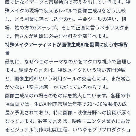
情ではなくデータと市場動向で答えを出していきます。特
殊メイクの現場で使えるレベルで画像生成AIをどう比較
し、どう副業に落とし込むのか。主要ツールの違い、相
場、始め方の3ステップ、そして正直に言うべきリスクま
で、皆さんが判断に必要な材料を全部並べます。
特殊メイクアーティストが画像生成AIを副業に使う市場背
景
最初に、なぜ今このテーマなのかをマクロな視点で整理し
ます。結論から言えば、特殊メイクという狭い専門領域
と、画像生成AIという汎用ツールの交差点には、まだ競合
が少ない「空白地帯」が広がっているからです。
画像生成AIの市場そのものは急拡大しています。各種の市
場調査では、生成AI関連市場は年率で20〜30%規模の成
長が予測されており、特に画像・映像分野への投資が厚く
なっています。数字で言えば、映像・エンタメ業界におけ
るビジュアル制作の初期工程、いわゆるプリプロダクショ