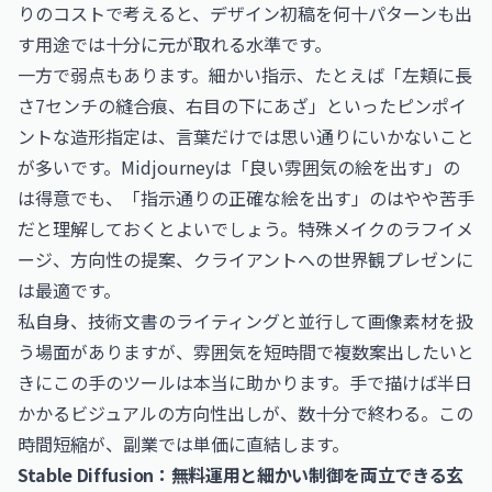
りのコストで考えると、デザイン初稿を何十パターンも出
す用途では十分に元が取れる水準です。
一方で弱点もあります。細かい指示、たとえば「左頬に長
さ7センチの縫合痕、右目の下にあざ」といったピンポイ
ントな造形指定は、言葉だけでは思い通りにいかないこと
が多いです。Midjourneyは「良い雰囲気の絵を出す」の
は得意でも、「指示通りの正確な絵を出す」のはやや苦手
だと理解しておくとよいでしょう。特殊メイクのラフイメ
ージ、方向性の提案、クライアントへの世界観プレゼンに
は最適です。
私自身、技術文書のライティングと並行して画像素材を扱
う場面がありますが、雰囲気を短時間で複数案出したいと
きにこの手のツールは本当に助かります。手で描けば半日
かかるビジュアルの方向性出しが、数十分で終わる。この
時間短縮が、副業では単価に直結します。
Stable Diffusion：無料運用と細かい制御を両立できる玄