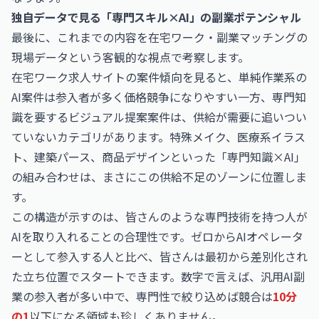
独自データで見る「専門スキル×AI」の副業ポテンシャル
最後に、これまでの内容を在宅ワーク・副業マッチングの
現場データという客観的な視点で考察します。
在宅ワーク求人サイトの案件傾向を見ると、単純作業系の
AI案件は参入者が多く価格競争になりやすい一方、専門知
識を要するビジュアル提案案件は、供給が需要に追いつい
ていないカテゴリがあります。特殊メイク、医療系イラス
ト、建築パース、商品デザインといった「専門知識×AI」
の組み合わせは、まさにこの供給不足のゾーンに位置しま
す。
この構造が示すのは、皆さんのような専門技術を持つ人が
AIを取り入れることの合理性です。ゼロからAIオペレータ
ーとして参入する人と比べ、皆さんは最初から差別化され
た立ち位置でスタートできます。数字で言えば、汎用AI副
業の参入者が多い中で、専門性で絞り込めば競合は
10分
の1
以下になる領域も珍しくありません。