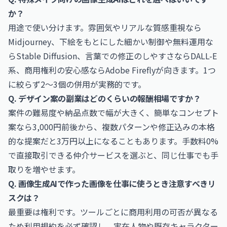
か？
用途で使い分けます。雰囲気やリアルな質感重視なら
Midjourney、下絵をもとにした細かい制御や無料運用な
らStable Diffusion、言葉での修正のしやすさならDALL-E
系、商用権利の安心感ならAdobe Fireflyが向きます。1つ
に絞らず2〜3個の併用が実務的です。
Q. デザイン案の副業はどのくらいの報酬相場ですか？
案件の難易度や納品点数で幅が大きく、簡単なコンセプト
案なら3,000円前後から、複数パターンや修正込みの本格
的な提案だと3万円以上になることもあります。手数料0%
で直接取引できる仲介サービスを選ぶと、同じ仕事でも手
取りを増やせます。
Q. 画像生成AIで作った画像を仕事に使うとき注意すべきリ
スクは？
最重要は権利です。ツールごとに商用利用の可否が異なる
ため利用規約を必ず確認し、実在人物や既存キャラクター