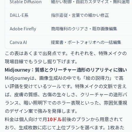
Stable Diffusion
細かい制御・自前カスタマイズ・無料運用
DALL-E系
指示追従・言葉での細かい修正
Adobe Firefly
商用権利のクリアさ・既存画像編集
Canva AI
提案書・ポートフォリオへの一括編集
この表はあくまで出発点です。それぞれを、特殊メイクの
現場目線でもう少し掘り下げます。
Midjourney：質感とクリーチャー造形のリアリティに強い
Midjourneyは、画像生成AIの中でも「絵の説得力」で高
い評価を受けているツールです。特殊メイクの文脈で言え
ば、皮膚の質感、古傷の生々しさ、クリーチャーの造形バ
ランス、暗い照明下でのホラー表現といった、雰囲気重視
のデザイン案で強みを発揮します。
料金は個人向けで月
10ドル
前後のプランから用意されて
おり、生成枚数に応じて上位プランを選べます。1枚あた