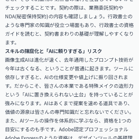
チェックすることです。契約の際は、業務委託契約や
NDA(秘密保持契約)の内容も確認しましょう。行政書士の
ような専門家の知識が役立つ場面もあり、
行政書士
の資格
ガイドを読むと、契約書まわりの基礎が理解しやすくなり
ます。
スキルの陳腐化と「AIに頼りすぎる」リスク
画像生成AIは進化が速く、去年通用したプロンプト技術が
今年は古くなる、ということが普通に起きます。ツールに
依存しすぎると、AIの仕様変更や値上げに振り回されま
す。だからこそ、皆さんの本業である特殊メイクの造形力
という「AIに置き換えられない土台」を持っていることが
強みになります。AIはあくまで提案を速める道具であり、
価値の源泉は皆さんの専門知識だと忘れないでください。
また、AIツールの操作を体系的に学ぶなら、資格を1つの
目安にするのも手です。
Adobe認定プロフェッショナル
Adobe Express
のような資格は、デザインツールの基礎理