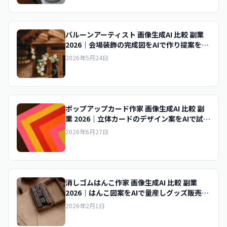
バルーンアーティスト 画像生成AI 比較 副業
2026｜会場装飾の完成図をAIで作り提案を時
短
2026年5月24日
ポップアップカード作家 画像生成AI 比較 副
業 2026｜立体カードのデザイン案をAIで試作
し受注
2026年6月27日
消しゴムはんこ作家 画像生成AI 比較 副業
2026｜はんこ図案をAIで量産しグッズ販売を
効率化
2026年2月1日