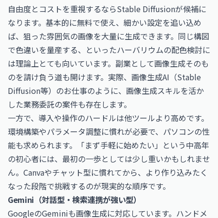
自由度とコストを重視するならStable Diffusionが候補に
なります。基本的に無料で使え、細かい設定を追い込め
ば、狙った雰囲気の画像を大量に生成できます。同じ構図
で色違いを量産する、といったハーバリウムの配色検討に
は理論上とても向いています。副業として画像生成そのも
のを請け負う道も開けます。実際、
画像生成AI（Stable
Diffusion等）のお仕事
のように、画像生成スキルを活か
した業務委託の案件も存在します。
一方で、導入や操作のハードルは他ツールより高めです。
環境構築やパラメータ調整に慣れが必要で、パソコンの性
能も求められます。「まず手軽に始めたい」という中高年
の初心者には、最初の一歩としては少し重いかもしれませ
ん。Canvaやチャット型に慣れてから、より作り込みたく
なった段階で挑戦するのが現実的な順序です。
Gemini（対話型・検索連携が強い型）
GoogleのGeminiも画像生成に対応しています。ハンドメ