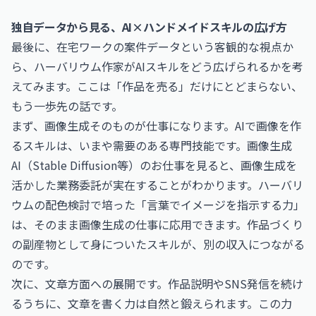
独自データから見る、AI×ハンドメイドスキルの広げ方
最後に、在宅ワークの案件データという客観的な視点か
ら、ハーバリウム作家がAIスキルをどう広げられるかを考
えてみます。ここは「作品を売る」だけにとどまらない、
もう一歩先の話です。
まず、画像生成そのものが仕事になります。AIで画像を作
るスキルは、いまや需要のある専門技能です。
画像生成
AI（Stable Diffusion等）のお仕事
を見ると、画像生成を
活かした業務委託が実在することがわかります。ハーバリ
ウムの配色検討で培った「言葉でイメージを指示する力」
は、そのまま画像生成の仕事に応用できます。作品づくり
の副産物として身についたスキルが、別の収入につながる
のです。
次に、文章方面への展開です。作品説明やSNS発信を続け
るうちに、文章を書く力は自然と鍛えられます。この力