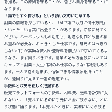
を撮る。この原則を守ることが、皆さん自身を守ることに
なります。
「誰でもすぐ稼げる」という誘い文句に注意する
副業の情報を探していると、「AIで誰でも月に何十万円」
といった甘い言葉に出会うことがあります。冷静に見てく
ださい。ハーバリウムもAI活用も、地道な制作と改善の積
み重ねが必要な、れっきとした仕事です。身元のはっきり
しない相手が高額な教材や登録料を前払いで求めてくるよ
うなら、まず疑うべきです。副業の始め方全般については
キャリア・副業・人生相談のお仕事
のような相談先もあり
ます。一人で抱え込まず、信頼できる情報源を持つこと
が、遠回りに見えて一番の近道です。
手数料と収支を正しく把握する
販売プラットフォームの手数料、材料費、送料を計算に入
れないと、「売れているのに手元にお金が残らない」とい
う状態に陥ります。1本売れたときに、実際にいくら残る