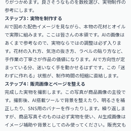
りがつかめます。良さそうなものを数枚選び、実物制作の
参考にします。
ステップ3：実物を制作する
AIで固めた配色イメージを見ながら、本物の花材とオイル
で実際に組みます。ここは皆さんの本領です。AIの画像は
あくまで参考なので、実物ならではの調整は必ず入りま
す。花材の入れ方、気泡の抜き方、ラベルの貼り方など、
手作業の丁寧さが作品の価値になります。AIで方向性が定
まっている分、迷いなく手を動かせるはずです。この「迷
わずに作れる」状態が、制作時間の短縮に直結します。
ステップ4：販売画像とページを整える
完成した実物を撮影します。この写真が商品画像の主役で
す。撮影後、AI搭載ツールで背景を整えたり、明るさを補
正したり、SNS用のバナーを作ったりします。繰り返しま
すが、商品写真そのものは必ず実物を使い、AI生成画像は
イメージ補助や背景としてのみ使ってください。販売文も