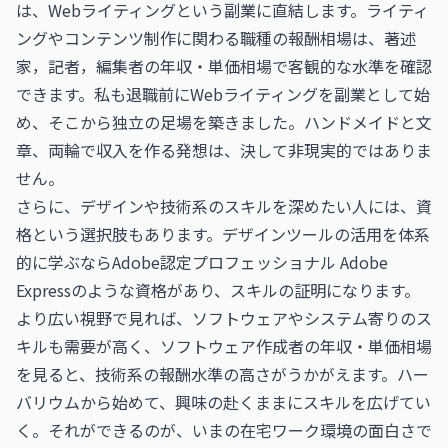
は、Webライティングという副業に直結します。ライティ
ングやコンテンツ制作に関わる職種の報酬相場は、
著述
家，記者，編集者の年収・単価相場
で客観的な水準を確認
できます。私も退職前にWebライティングを副業として始
め、そこから独立の足場を築きました。ハンドメイドと文
章、両輪で収入を作る発想は、決して非現実的ではありま
せん。
さらに、デザインや技術系のスキルを深めたい人には、資
格という選択肢もあります。デザインツールの活用を体系
的に学ぶなら
Adobe認定プロフェッショナル Adobe
Express
のような資格があり、スキルの証明になります。
より広い視野で見れば、ソフトウェアやシステム寄りのス
キルも需要が高く、
ソフトウェア作成者の年収・単価相場
を見ると、技術系の報酬水準の高さがうかがえます。ハー
バリウムから始めて、興味の赴くままにスキルを広げてい
く。それができるのが、いまの在宅ワーク環境の面白さで