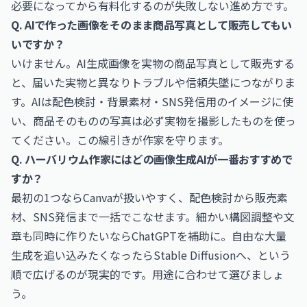
必要になってから有料化するのが失敗しない進め方です。
Q. AIで作った画像をそのまま商品写真として販売してもい
いですか？
いけません。AI生成画像を実物の商品写真として販売する
と、届いた実物と異なりトラブルや信頼失墜につながりま
す。AIは配色検討・背景素材・SNS発信用のイメージに使
い、商品そのものの写真は必ず実物を撮影したものを使っ
てください。この線引きが作家を守ります。
Q. ハーバリウム作家にはどの画像生成AIが一番おすすめで
すか？
最初の1つならCanvaが扱いやすく、配色検討から販売素
材、SNS発信まで一括でこなせます。細かい構図調整や文
章も同時に作りたいならChatGPTを補助に。自由な大量
生成を追い込みたくなったらStable Diffusionへ、という
順で広げるのが現実的です。用途に合わせて選びましょ
う。