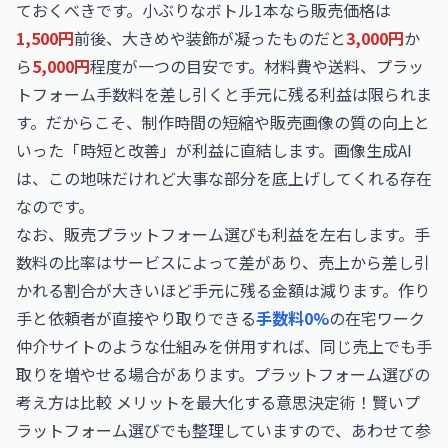
ておくべきです。小ぶりなボトル1本なら販売価格は
1,500円
前後、大きめや装飾が凝ったものだと
3,000円
か
ら
5,000円
程度が一つの目安です。材料費や送料、プラッ
トフォーム手数料を差し引くと手元に残る利益は限られま
す。だからこそ、制作時間の短縮や販売画像の質の向上と
いった「時短と改善」が利益に直結します。画像生成AI
は、この地味だけれど大事な部分を底上げしてくれる存在
なのです。
なお、販売プラットフォーム選びも利益を左右します。手
数料の比率はサービスによって差があり、売上から差し引
かれる割合が大きいほど手元に残る金額は減ります。作り
手と依頼者が直接やり取りできる
手数料0%
の在宅ワーク
仲介サイトのような仕組みを併用すれば、同じ売上でも手
取りを増やせる場合があります。プラットフォーム選びの
考え方は
比較 メリットを最大化する意思決定術！賢いプ
ラットフォーム選び
でも整理していますので、あわせて参