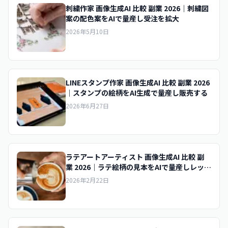
刺繍作家 画像生成AI 比較 副業 2026｜刺繍図
案の配色案をAIで量産し受注を拡大
2026年5月10日
LINEスタンプ作家 画像生成AI 比較 副業 2026
｜スタンプの絵柄をAI生成で量産し販売する
2026年6月27日
ラテアートアーティスト 画像生成AI 比較 副
業 2026｜ラテ絵柄の見本をAIで量産しレッス
ン集客
2026年2月22日