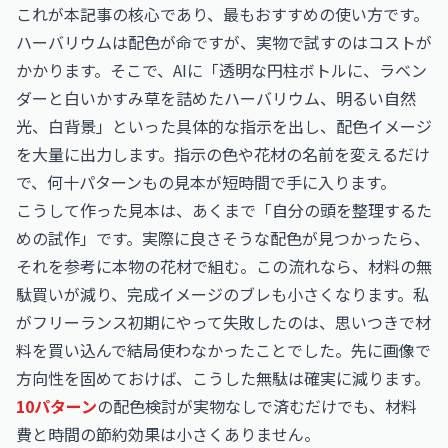
これが本記事の核心であり、最もおすすめの使い方です。
ハーバリウムは配色が命ですが、実物で試すのはコストが
かかります。そこで、AIに「透明な円柱ボトルに、ラベン
ダーと白いかすみ草を詰めたハーバリウム、明るい自然
光、白背景」といった具体的な指示を出し、配色イメージ
を大量に出力します。指示の色や花材の名前を変えるだけ
で、何十パターンもの見本が短時間で手に入ります。
こうして作った見本は、あくまで「自分の頭を整理するた
めの試作」です。実際に良さそうな配色が見つかったら、
それを参考に本物の花材で組む。この流れなら、材料の無
駄買いが減り、完成イメージのブレも小さくなります。私
がフリーランス初期にやって失敗したのは、思いつきで材
料を買い込んで結局使わなかったことでした。先に画像で
方向性を固めておけば、こうした無駄は確実に減ります。
10パターン
の配色検討が実物なしで済むだけでも、材料
費と時間の節約効果は小さくありません。