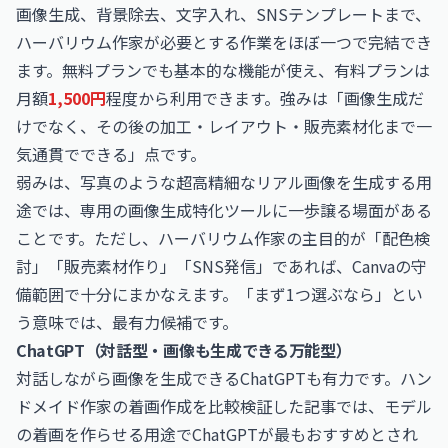
画像生成、背景除去、文字入れ、SNSテンプレートまで、
ハーバリウム作家が必要とする作業をほぼ一つで完結でき
ます。無料プランでも基本的な機能が使え、有料プランは
月額
1,500円
程度から利用できます。強みは「画像生成だ
けでなく、その後の加工・レイアウト・販売素材化まで一
気通貫でできる」点です。
弱みは、写真のような超高精細なリアル画像を生成する用
途では、専用の画像生成特化ツールに一歩譲る場面がある
ことです。ただし、ハーバリウム作家の主目的が「配色検
討」「販売素材作り」「SNS発信」であれば、Canvaの守
備範囲で十分にまかなえます。「まず1つ選ぶなら」とい
う意味では、最有力候補です。
ChatGPT（対話型・画像も生成できる万能型）
対話しながら画像を生成できるChatGPTも有力です。ハン
ドメイド作家の着画作成を比較検証した記事では、モデル
の着画を作らせる用途でChatGPTが最もおすすめとされ