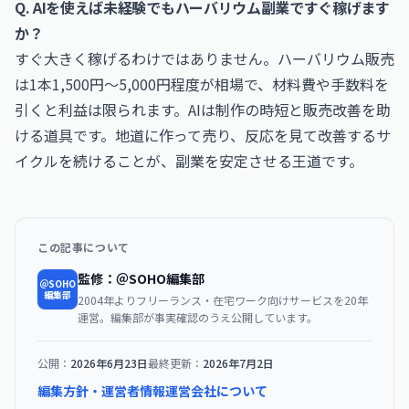
Q. AIを使えば未経験でもハーバリウム副業ですぐ稼げます
か？
すぐ大きく稼げるわけではありません。ハーバリウム販売
は1本1,500円〜5,000円程度が相場で、材料費や手数料を
引くと利益は限られます。AIは制作の時短と販売改善を助
ける道具です。地道に作って売り、反応を見て改善するサ
イクルを続けることが、副業を安定させる王道です。
この記事について
監修：＠SOHO編集部
＠SOHO
編集部
2004年よりフリーランス・在宅ワーク向けサービスを20年
運営。編集部が事実確認のうえ公開しています。
公開：
2026年6月23日
最終更新：
2026年7月2日
編集方針・運営者情報
運営会社について