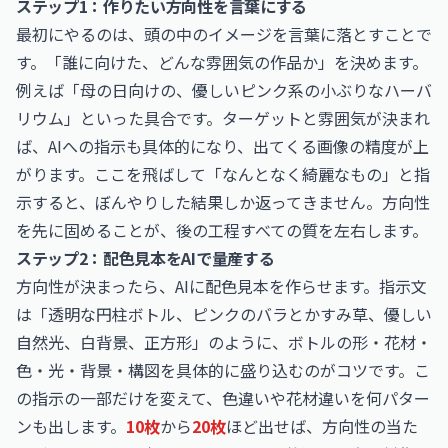
ステップ1：作りたい方向性を言葉にする
最初にやるのは、頭の中のイメージを言葉に落とすことで
す。「誰に向けた、どんな雰囲気の作品か」を決めます。
例えば「母の日向けの、優しいピンク系の小ぶりなハーバ
リウム」といった具合です。ターゲットと雰囲気が決まれ
ば、AIへの指示も具体的になり、出てくる画像の精度が上
がります。ここを飛ばして「なんとなく綺麗なもの」と指
示すると、ぼんやりした結果しか返ってきません。方向性
を先に固めることが、後の工程すべての質を左右します。
ステップ2：配色見本をAIで量産する
方向性が決まったら、AIに配色見本を作らせます。指示文
は「透明な円柱ボトル、ピンクのバラとかすみ草、優しい
自然光、白背景、正方形」のように、ボトルの形・花材・
色・光・背景・構図を具体的に盛り込むのがコツです。こ
の指示の一部だけを変えて、色違いや花材違いを何パター
ンも出します。
10枚
から
20枚
ほど出せば、方向性の当た