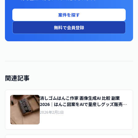
案件を探す
無料で会員登録
関連記事
消しゴムはんこ作家 画像生成AI 比較 副業
2026｜はんこ図案をAIで量産しグッズ販売を
効率化
2026年2月1日