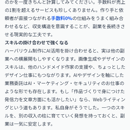
のかを一度きちんと計算してみてください。手数料が売上
の1割を超えるサービスも珍しくありません。作り手と依
頼者が直接つながれる
手数料0%
の仕組みをうまく組み合
わせるなど、収支構造を意識することが、副業を長続きさ
せる現実的な工夫です。
スキルの掛け合わせで強くなる
ハーバリウム制作にAI活用を掛け合わせると、実は他の副
業への横展開もしやすくなります。画像生成やデザインの
スキルは、他のハンドメイド作家の支援や、ちょっとした
デザイン仕事にもつながります。AIやデザインを軸にした
業務委託は
AI・マーケティング・セキュリティのお仕事
の
ような形でも存在します。もし「作品づくりで身につけた
発信力を文章方面にも活かしたい」なら、Webライティン
グという道もあります。私自身がそうでした。一つのスキ
ルを、別の収入の柱に育てていく発想を持っておくと、副
業は一気に安定します。