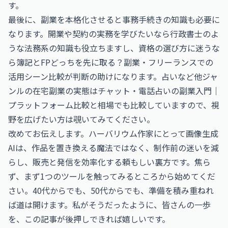
す。
最後に、副業を本格化させると事務手続きの知識も必要に
なります。開業や契約の実務を学びたいなら
行政書士
のよ
うな法務系の知識も役立ちますし、資格の選び方に迷うな
ら
簿記とFPどっちを先に取る？副業・フリーランスでの
活用シーン比較
が判断の助けになります。占いなど他ジャ
ンルの在宅副業の実態は
チャット・電話占いの副業入門｜
プラットフォーム比較と相場
でも比較していますので、視
野を広げたい方は覗いてみてください。
改めてお伝えします。ハーバリウム作家にとって画像生成
AIは、作品を置き換える魔法ではなく、制作前の迷いを減
らし、販売と発信を効率化する頼もしい裏方です。焦ら
ず、まず1つのツールを触ってみるところから始めてくだ
さい。40代からでも、50代からでも、準備を積み重ねれ
ば道は開けます。私がそうだったように、皆さんの一歩
を、この記事が後押しできれば嬉しいです。