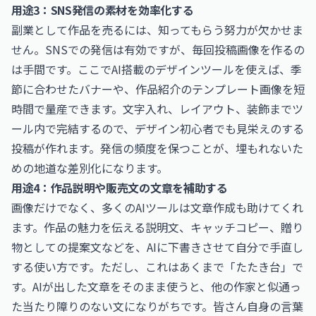
用途3：SNS発信の素材を効率化する
副業として作品を売るには、知ってもらう努力が欠かせま
せん。SNSでの発信は有効ですが、毎回投稿画像を作るの
は手間です。ここでAI搭載のデザインツールを使えば、季
節に合わせたバナーや、作品紹介のテンプレート画像を短
時間で量産できます。文字入れ、レイアウト、装飾までツ
ール内で完結するので、デザイン初心者でも見栄えのする
投稿が作れます。発信の頻度を保つことが、埋もれないた
めの地道な差別化になります。
用途4：作品説明や販売文の文章を補助する
画像だけでなく、多くのAIツールは文章作成も助けてくれ
ます。作品の魅力を伝える説明文、キャッチコピー、贈り
物としての提案文などを、AIに下書きさせて自分で手直し
する使い方です。ただし、これはあくまで「たたき台」で
す。AIが出した文章をそのまま使うと、他の作家と似通っ
た当たり障りのない文になりがちです。皆さん自身の言葉