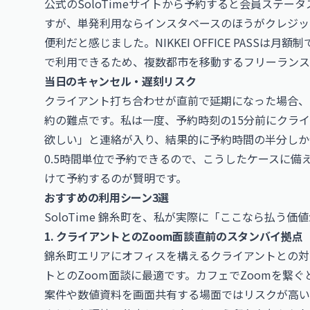
公式の
SoloTime
サイトから予約すると会員ステータ
すが、単発利用ならインスタベースのほうがクレジッ
便利だと感じました。NIKKEI OFFICE PASSは月
で利用できるため、複数都市を移動するフリーランス
当日のキャンセル・遅刻リスク
クライアント打ち合わせが直前で延期になった場合、
約の難点です。私は一度、予約時刻の15分前にクラ
欲しい」と連絡が入り、結果的に予約時間の半分しか使え
0.5時間単位で予約できるので、こうしたケースに
けて予約するのが賢明です。
おすすめの利用シーン3選
SoloTime 錦糸町を、私が実際に「ここなら払う
1. クライアントとのZoom面談直前のスタンバイ拠点
錦糸町エリアにオフィスを構えるクライアントとの対
トとのZoom面談に最適です。カフェでZoomを繋
案件や数値資料を画面共有する場面ではリスクが高い。S