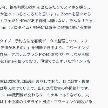
たぶん今、錦糸町駅の改札を出たあたりでスマホを握りし
か迷っているところだと思います。Zoomを繋ぐから
カフェだとNDAがある資料は開けない。そんな「ちゃ
Time（ソロタイム）錦糸町は確実に候補に挙がる施設
個室タイプ・予約方法を客観データで整理しつつ、フリー
払う価値があるのか」を判断できるよう、コワーキング
自身、アパレルブランドのEC運営代行をしながら錦
loTimeを使っており、現場でつまずいたポイントも
率は2020年以降高止まりしており、特に副業・複業
は増え続けています。出典は
総務省
の各種統計です。
メトロ半蔵門線が交わるターミナルでありながら、丸
は中小企業のサテライト拠点・コワーキング施設が急