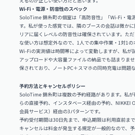
えるのが正しい使い方だと思います。
Wi-Fi・電源・防音性のスペック
SoloTime 錦糸町の個室は「高防音性」「Wi-F
す。私が使った感覚では、隣のブースの会話は微かに
リアに届くレベルの防音性は確保されています。ただ
な使い方は想定外なので、1人での集中作業・1対1
Wi-Fiの実測値は時間帯によって変動しますが、私が試
アップロードや大容量ファイルの納品でも詰まりませ
保されており、ノートPC＋スマホの同時充電は問題
予約方法とキャンセルポリシー
SoloTime 錦糸町は複数の予約経路があります。私が
らの直接予約、インスタベース経由の予約、NIKKEI O
会員サービス）経由の3パターンです。
予約受付期間は30日先まで、申込期限は利用直前ま
キャンセルは料金が発生する規定が一般的なので、予