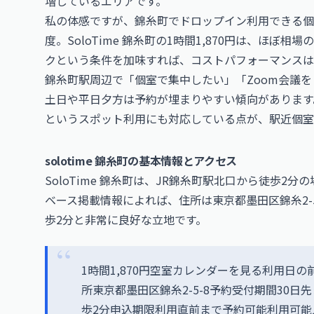
増しているエリアです。
私の体感ですが、錦糸町でドロップイン利用できる個室型
度。SoloTime 錦糸町の1時間1,870円は、ほ
クという条件を加味すれば、コストパフォーマンスは
錦糸町駅周辺で「個室で集中したい」「Zoom会議
土日や平日夕方は予約が埋まりやすい傾向があります
というスポット利用にも対応している点が、駅近個室
solotime 錦糸町の基本情報とアクセス
SoloTime 錦糸町は、JR錦糸町駅北口から徒歩
ベース掲載情報によれば、住所は東京都墨田区錦糸2-
歩2分と非常に良好な立地です。
1時間1,870円空室カレンダーを見る利用日
所東京都墨田区錦糸2-5-8予約受付期間30日先
歩2分申込期限利用直前まで予約可能利用可能人