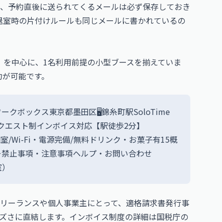
、予約直後に送られてくるメールは必ず保存しておき
、退室時の片付けルールも同じメールに書かれているの
12等）を中心に、1名利用前提の小型ブースを揃えていま
予約が可能です。
ボックス東京都墨田区🖥錦糸町駅SoloTime
約リクエスト制インボイス対応【駅徒歩2分】
完全個室/Wi-Fi・電源完備/無料ドリンク・お菓子有15概
ー禁止事項・注意事項ヘルプ・お問い合わせ
室）
リーランスや個人事業主にとって、適格請求書発行事
ズさに直結します。インボイス制度の詳細は
国税庁
の