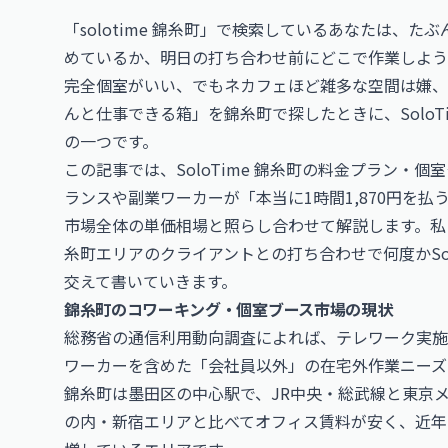
「solotime 錦糸町」で検索しているあなたは、
めているか、明日の打ち合わせ前にどこで作業しよう
完全個室がいい、でもネカフェほど雑多な空間は嫌、
んと仕事できる箱」を錦糸町で探したときに、Solo
の一つです。
この記事では、SoloTime 錦糸町の料金プラン・
ランスや副業ワーカーが「本当に1時間1,870円を
市場全体の単価相場と照らし合わせて解説します。私
糸町エリアのクライアントとの打ち合わせで何度かSo
交えて書いていきます。
錦糸町のコワーキング・個室ブース市場の現状
総務省の通信利用動向調査によれば、テレワーク実施
ワーカーを含めた「会社員以外」の在宅外作業ニーズ
錦糸町は墨田区の中心駅で、JR中央・総武線と東京
の内・新宿エリアと比べてオフィス賃料が安く、近年