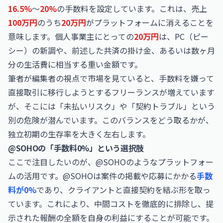
16.5%
〜
20%
の手数料を設定しています。これは、売上
100万円
のうち
20万円
がプラットフォームに消えることを
意味します。個人事業主にとっての
20万円
は、PC（ピー
シー）の新調や、前述した共済の掛け金、あるいは数ヶ月
分の生活費に相当する重い金額です。
筆者が編集者の視点で市場を見ていると、手数料を嫌って
直接取引に移行しようとするフリーランスが増えています
が、そこには「未払いリスク」や「契約トラブル」という
別の危険が潜んでいます。このバランスをどう取るかが、
独立初期の生存率を大きく左右します。
@SOHOの「手数料0%」という選択肢
ここで注目したいのが、@SOHOのようなプラットフォー
ムの活用です。@SOHOは案件の掲載や応募にかかる
手数
料が0%
であり、クライアントと直接契約を結ぶ形を取っ
ています。これにより、中間コストを徹底的に排除し、提
示された報酬の全額を自身の利益にすることが可能です。