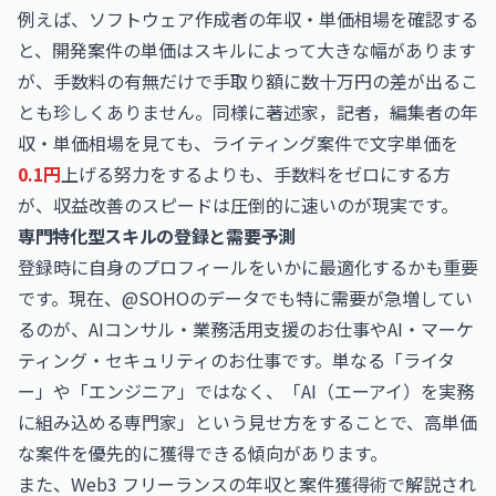
例えば、
ソフトウェア作成者の年収・単価相場
を確認する
と、開発案件の単価はスキルによって大きな幅があります
が、手数料の有無だけで手取り額に数十万円の差が出るこ
とも珍しくありません。同様に
著述家，記者，編集者の年
収・単価相場
を見ても、ライティング案件で文字単価を
0.1円
上げる努力をするよりも、手数料をゼロにする方
が、収益改善のスピードは圧倒的に速いのが現実です。
専門特化型スキルの登録と需要予測
登録時に自身のプロフィールをいかに最適化するかも重要
です。現在、@SOHOのデータでも特に需要が急増してい
るのが、
AIコンサル・業務活用支援のお仕事
や
AI・マーケ
ティング・セキュリティのお仕事
です。単なる「ライタ
ー」や「エンジニア」ではなく、「AI（エーアイ）を実務
に組み込める専門家」という見せ方をすることで、高単価
な案件を優先的に獲得できる傾向があります。
また、
Web3 フリーランスの年収と案件獲得術
で解説され