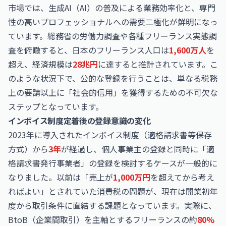
市場では、生成AI（AI）の普及による業務効率化と、専門
性の高いプロフェッショナルへの需要二極化が鮮明になっ
ています。総務省の労働力調査や各種フリーランス実態調
査を俯瞰すると、日本のフリーランス人口は
1,600万人
を
超え、経済規模は
28兆円
に達すると推計されています。こ
のような状況下で、公的な登録を行うことは、単なる税務
上の要請以上に「社会的信用」を獲得するための不可欠な
ステップとなっています。
インボイス制度定着後の登録意識の変化
2023年に導入されたインボイス制度（適格請求書等保存
方式）から
3年
が経過し、個人事業主の登録と同時に「適
格請求書発行事業者」の登録を検討するケースが一般的に
なりました。以前は「売上が
1,000万円
を超えてから考え
ればよい」とされていた消費税の問題が、現在は開業初年
度から取引条件に直結する課題となっています。実際に、
BtoB（企業間取引）を主軸とするフリーランスの約
80%