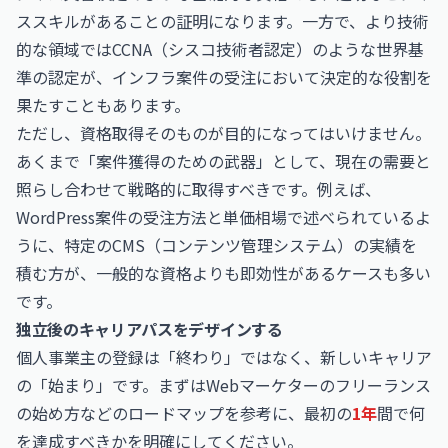
ススキルがあることの証明になります。一方で、より技術
的な領域では
CCNA（シスコ技術者認定）
のような世界基
準の認定が、インフラ案件の受注において決定的な役割を
果たすこともあります。
ただし、資格取得そのものが目的になってはいけません。
あくまで「案件獲得のための武器」として、現在の需要と
照らし合わせて戦略的に取得すべきです。例えば、
WordPress案件の受注方法と単価相場
で述べられているよ
うに、特定のCMS（コンテンツ管理システム）の実績を
積む方が、一般的な資格よりも即効性があるケースも多い
です。
独立後のキャリアパスをデザインする
個人事業主の登録は「終わり」ではなく、新しいキャリア
の「始まり」です。まずは
Webマーケターのフリーランス
の始め方
などのロードマップを参考に、最初の
1年
間で何
を達成すべきかを明確にしてください。