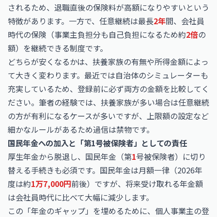
されるため、退職直後の保険料が高額になりやすいという
特徴があります。一方で、任意継続は最長
2年
間、会社員
時代の保険（事業主負担分も自己負担になるため約
2倍
の
額）を継続できる制度です。
どちらが安くなるかは、扶養家族の有無や所得金額によっ
て大きく変わります。最近では自治体のシミュレーターも
充実しているため、登録前に必ず両方の金額を比較してく
ださい。筆者の経験では、扶養家族が多い場合は任意継続
の方が有利になるケースが多いですが、上限額の設定など
細かなルールがあるため過信は禁物です。
国民年金への加入と「第1号被保険者」としての責任
厚生年金から脱退し、国民年金（第
1
号被保険者）に切り
替える手続きも必須です。国民年金は月額一律（2026年
度は約
1万7,000円
前後）ですが、将来受け取れる年金額
は会社員時代に比べて大幅に減少します。
この「年金のギャップ」を埋めるために、個人事業主の登