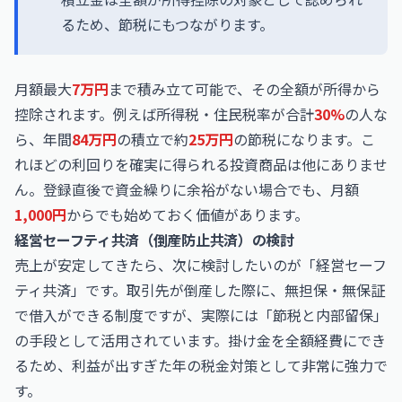
るため、節税にもつながります。
月額最大
7万円
まで積み立て可能で、その全額が所得から
控除されます。例えば所得税・住民税率が合計
30%
の人な
ら、年間
84万円
の積立で約
25万円
の節税になります。こ
れほどの利回りを確実に得られる投資商品は他にありませ
ん。登録直後で資金繰りに余裕がない場合でも、月額
1,000円
からでも始めておく価値があります。
経営セーフティ共済（倒産防止共済）の検討
売上が安定してきたら、次に検討したいのが「経営セーフ
ティ共済」です。取引先が倒産した際に、無担保・無保証
で借入ができる制度ですが、実際には「節税と内部留保」
の手段として活用されています。掛け金を全額経費にでき
るため、利益が出すぎた年の税金対策として非常に強力で
す。