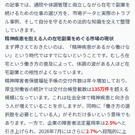
の記事では、通院や体調管理と両立しながら在宅で副業を
続けるための仕事の選び方を、市場データと実際のトラブ
ル事例、そして自分を守るための法的な知識を交えて整理
していきます。
精神疾患を抱える人の在宅副業をめぐる市場の現状
まず押さえておきたいのは、「精神疾患があるから働けな
い」という時代ではすでにないということです。むしろ在
宅という働き方の普及によって、体調の波がある人ほど在
宅副業との相性がよくなっています。
精神障害者保健福祉手帳の交付件数は年々増加しており、
厚生労働省の統計では交付台帳登載数は
135万件
を超える
規模になっています。これは社会全体で精神疾患と向き合
う人が増えていることを示しますが、同時に「働き方の選
択肢を必要としている人」がそれだけ多いという意味でも
あります。一方で、企業の障害者法定雇用率は
2.5%
へと
引き上げられ、2026年7月にはさらに
2.7%
へ段階的に上