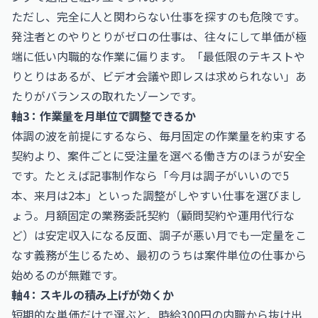
ただし、完全に人と関わらない仕事を探すのも危険です。
発注者とのやりとりがゼロの仕事は、往々にして単価が極
端に低い内職的な作業に偏ります。「最低限のテキストや
りとりはあるが、ビデオ会議や即レスは求められない」あ
たりがバランスの取れたゾーンです。
軸3：作業量を月単位で調整できるか
体調の波を前提にするなら、毎月固定の作業量を約束する
契約より、案件ごとに受注量を選べる働き方のほうが安全
です。たとえば記事制作なら「今月は調子がいいので5
本、来月は2本」といった調整がしやすい仕事を選びまし
ょう。月額固定の業務委託契約（顧問契約や運用代行な
ど）は安定収入になる反面、調子が悪い月でも一定量をこ
なす義務が生じるため、最初のうちは案件単位の仕事から
始めるのが無難です。
軸4：スキルの積み上げが効くか
短期的な単価だけで選ぶと、時給300円の内職から抜け出