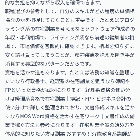
的な負担を抑えながら収入を確保できます。
職種選びの参考として、自分のスキルがどの程度の単価相
場なのかを把握しておくことも重要です。たとえばプログ
ラミング系の在宅副業を考えるなら
ソフトウェア作成者の
年収・単価相場
で、ライティング系なら前述の編集者の相
場で、市場価値を客観的に確認できます。相場を知らずに
安く請け負ってしまうことが、精神疾患を抱えた働き手が
消耗する典型的なパターンだからです。
資格を活かす道もあります。たとえば法務の知識を整理し
たいなら
行政書士
、経理系の在宅副業を狙うなら簿記や
FPといった資格が武器になります。経理系資格の使い分
けは
経理系資格で在宅副業｜簿記・FP・ビジネス会計の
使い分け
で詳しく整理されており、文書作成スキルを活か
すなら
MOS Word資格を活かす在宅ワーク｜文書作成の副
業で稼ぐ方法
も参考になります。在宅副業全般の始め方を
体系的に知りたい方は
副業 おすすめ！37歳教育系講師が