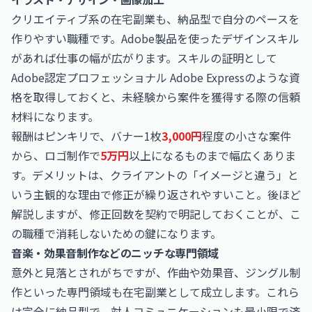
クリエイティブ系の在宅副業も、納品型で自分のペースを
作りやすい職種です。Adobe製品を使ったデザインスキル
があれば仕事の幅が広がります。スキルの証明として
Adobe認定プロフェッショナル Adobe Express
のような資
格を取得しておくと、未経験から案件を獲得する際の信頼
材料になります。
報酬はピンキリで、バナー1枚
3,000円
程度の小さな案件
から、ロゴ制作で
5万円
以上になるものまで幅広くありま
す。デメリットは、クライアントの「イメージと違う」と
いう主観的な理由で修正が繰り返されやすいこと。後ほど
解説しますが、修正回数を契約で明記しておくことが、こ
の職種で消耗しないための鍵になります。
音楽・効果音制作などのニッチな専門領域
意外と見落とされがちですが、作曲や効果音、ジングル制
作といった専門領域も在宅副業として成立します。これら
は完全に納品型で、対人コミュニケーションも最小限で済