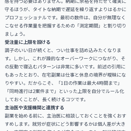
感を持つ必要はありません。納期に余裕を持たせて確実に
守るほうが、タイトな納期で遅延を繰り返すよりはるかに
プロフェッショナルです。最初の数件は、自分が無理なく
こなせる作業量を把握するための「測定期間」と割り切り
ましょう。
受注量に上限を設ける
調子のいい日が続くと、つい仕事を詰め込みたくなりま
す。しかし、これが躁的なオーバーワークにつながり、そ
の反動で寝込むパターンは非常に多いです。前述の引用に
もあったとおり、在宅副業は仕事と休息の境界が曖昧にな
りやすい。だからこそ、「1日の作業は最大4時間まで」
「同時進行は2案件まで」といった上限を自分でルール化
しておくことが、長く続けるコツです。
主治医や支援機関と連携する
副業を始める前に、主治医に相談しておくことを強くおす
すめします。就労が症状にどう影響するかは個人差が大き