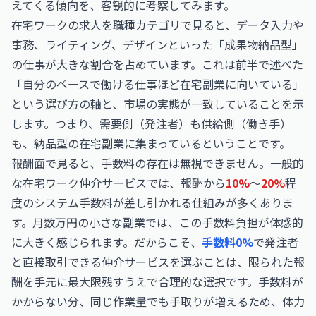
えてくる傾向を、客観的に考察してみます。
在宅ワークの求人を職種カテゴリで見ると、データ入力や
事務、ライティング、デザインといった「成果物納品型」
の仕事が大きな割合を占めています。これは前半で述べた
「自分のペースで働ける仕事ほど在宅副業に向いている」
という選び方の軸と、市場の実態が一致していることを示
します。つまり、需要側（発注者）も供給側（働き手）
も、納品型の在宅副業に集まっているということです。
報酬面で見ると、手数料の存在は無視できません。一般的
な在宅ワーク仲介サービスでは、報酬から
10%
〜
20%
程
度のシステム手数料が差し引かれる仕組みが多くありま
す。月数万円の小さな副業では、この手数料負担が体感的
に大きく感じられます。だからこそ、
手数料0%
で発注者
と直接取引できる仲介サービスを選ぶことは、限られた報
酬を手元に最大限残すうえで合理的な選択です。手数料が
かからない分、同じ作業量でも手取りが増えるため、体力