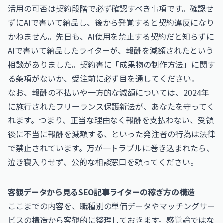
活用の可否は契約段階で必ず確認すべき事項です。確認せ
ずにAIで書いて納品し、後から発覚すると契約違反になり
かねません。先日も、AI使用を禁止する契約だと知らずに
AIで書いて納品したライターが、報酬を減額されたという
相談がありました。契約書に「成果物の制作方法」に関す
る条項がないか、受注前に必ず目を通してください。
なお、報酬の不払いや一方的な減額については、2024年
に施行されたフリーランス保護新法が、あなたを守ってく
れます。つまり、正当な理由なく報酬を支払わない、受領
後に不当に報酬を減額する、といった発注者の行為は法律
で禁止されています。万が一トラブルに巻き込まれたら、
泣き寝入りせず、公的な相談窓口を頼ってください。
客観データから見るSEO記事ライターの稼ぎ方の構造
ここまでの内容を、職種別の単価データやマッチングサー
ビスの構造から客観的に整理しておきます。感覚論ではな