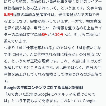
になった結果、単価の低い量産記事を書くだけのライター
は価格競争に飲み込まれていく」という点です。文字単価
0.5円
程度の単純な量産案件は、発注者側がAIで内製でき
るようになり、需要が縮小しています。一方で、検索意図
を深く読み解き、専門性や一次情報を盛り込める上位ライ
ターの単価は文字単価
3円
から
10円
へと、むしろ二極化が
進んでいます。
つまり「AIに仕事を奪われる」のではなく「AIを使いこな
す側に回るか、AIに代替される側に残るか」の分岐点にい
る、というのが正確な理解です。これ、本当に多くの方が
誤解しているところなんです。AIは敵ではなく、自分の生
産性を底上げしてくれる相棒として位置づけるのが正解で
す。
Googleの生成コンテンツに対する見解と評価軸
「AIで書いた記事はGoogleにペナルティを受けるので
は」という不安もよく聞きます。これについてGoogle