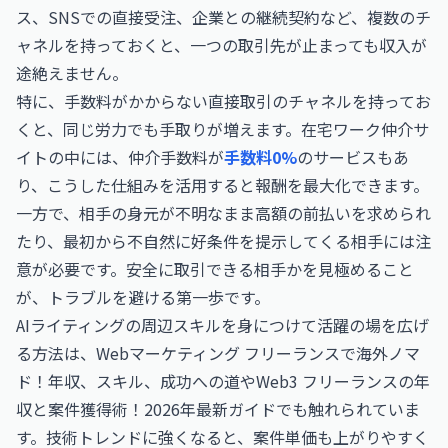
ス、SNSでの直接受注、企業との継続契約など、複数のチ
ャネルを持っておくと、一つの取引先が止まっても収入が
途絶えません。
特に、手数料がかからない直接取引のチャネルを持ってお
くと、同じ労力でも手取りが増えます。在宅ワーク仲介サ
イトの中には、仲介手数料が
手数料0%
のサービスもあ
り、こうした仕組みを活用すると報酬を最大化できます。
一方で、相手の身元が不明なまま高額の前払いを求められ
たり、最初から不自然に好条件を提示してくる相手には注
意が必要です。安全に取引できる相手かを見極めること
が、トラブルを避ける第一歩です。
AIライティングの周辺スキルを身につけて活躍の場を広げ
る方法は、
Webマーケティング フリーランスで海外ノマ
ド！年収、スキル、成功への道
や
Web3 フリーランスの年
収と案件獲得術！2026年最新ガイド
でも触れられていま
す。技術トレンドに強くなると、案件単価も上がりやすく