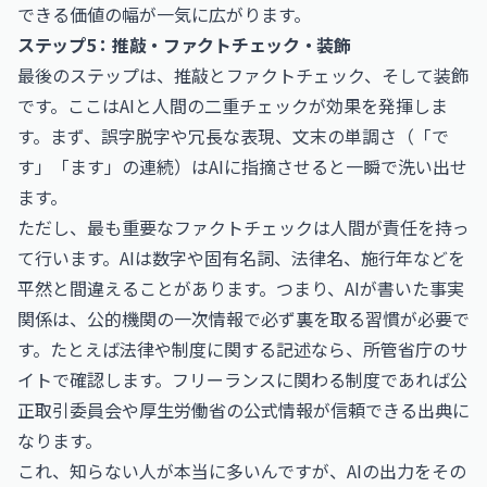
できる価値の幅が一気に広がります。
ステップ5：推敲・ファクトチェック・装飾
最後のステップは、推敲とファクトチェック、そして装飾
です。ここはAIと人間の二重チェックが効果を発揮しま
す。まず、誤字脱字や冗長な表現、文末の単調さ（「で
す」「ます」の連続）はAIに指摘させると一瞬で洗い出せ
ます。
ただし、最も重要なファクトチェックは人間が責任を持っ
て行います。AIは数字や固有名詞、法律名、施行年などを
平然と間違えることがあります。つまり、AIが書いた事実
関係は、公的機関の一次情報で必ず裏を取る習慣が必要で
す。たとえば法律や制度に関する記述なら、所管省庁のサ
イトで確認します。フリーランスに関わる制度であれば
公
正取引委員会
や
厚生労働省
の公式情報が信頼できる出典に
なります。
これ、知らない人が本当に多いんですが、AIの出力をその