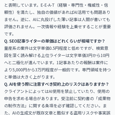
と表明しています。E-E-A-T（経験・専門性・権威性・信
頼性）を満たし、独自の価値があればAI活用でも問題あり
ません。逆に、AIに丸投げした薄い記事は人間が書いても
評価されません。一次情報や経験を上乗せすることが重要
です。
Q. SEO記事ライターの単価はどれくらいが相場ですか？
量産系の案件は文字単価0.5円程度と低めですが、検索意
図を深く読み解ける上位ライターは文字単価3円から10円
へと二極化が進んでいます。1記事あたりの報酬は案件に
より5,000円から3万円程度が一般的です。専門領域を持つ
と単価は大きく上がります。
Q. AIを使う際に注意すべき契約上のリスクはありますか？
クライアントによってはAI使用を禁止していたり、使用の
申告を求める場合があります。受注前に契約書の「成果物
の制作方法」に関する条項を必ず確認してください。ま
た、AIの生成文が既存文章と酷似する盗用リスクや事実誤