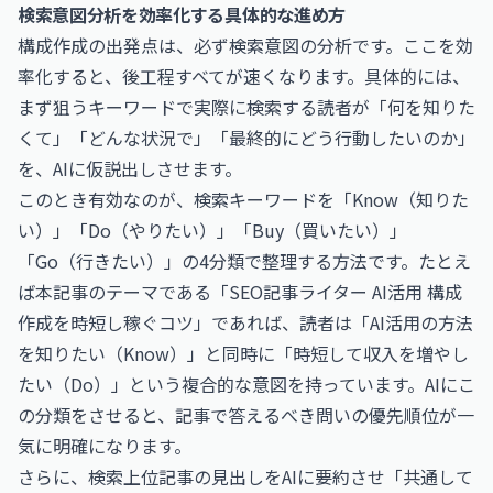
検索意図分析を効率化する具体的な進め方
構成作成の出発点は、必ず検索意図の分析です。ここを効
率化すると、後工程すべてが速くなります。具体的には、
まず狙うキーワードで実際に検索する読者が「何を知りた
くて」「どんな状況で」「最終的にどう行動したいのか」
を、AIに仮説出しさせます。
このとき有効なのが、検索キーワードを「Know（知りた
い）」「Do（やりたい）」「Buy（買いたい）」
「Go（行きたい）」の4分類で整理する方法です。たとえ
ば本記事のテーマである「SEO記事ライター AI活用 構成
作成を時短し稼ぐコツ」であれば、読者は「AI活用の方法
を知りたい（Know）」と同時に「時短して収入を増やし
たい（Do）」という複合的な意図を持っています。AIにこ
の分類をさせると、記事で答えるべき問いの優先順位が一
気に明確になります。
さらに、検索上位記事の見出しをAIに要約させ「共通して