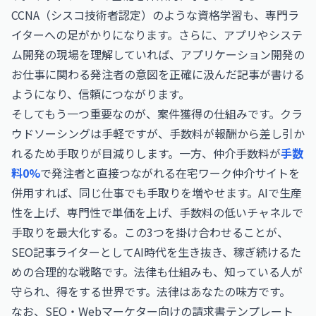
CCNA（シスコ技術者認定）
のような資格学習も、専門ラ
イターへの足がかりになります。さらに、アプリやシステ
ム開発の現場を理解していれば、
アプリケーション開発の
お仕事
に関わる発注者の意図を正確に汲んだ記事が書ける
ようになり、信頼につながります。
そしてもう一つ重要なのが、案件獲得の仕組みです。クラ
ウドソーシングは手軽ですが、手数料が報酬から差し引か
れるため手取りが目減りします。一方、仲介手数料が
手数
料0%
で発注者と直接つながれる在宅ワーク仲介サイトを
併用すれば、同じ仕事でも手取りを増やせます。AIで生産
性を上げ、専門性で単価を上げ、手数料の低いチャネルで
手取りを最大化する。この3つを掛け合わせることが、
SEO記事ライターとしてAI時代を生き抜き、稼ぎ続けるた
めの合理的な戦略です。法律も仕組みも、知っている人が
守られ、得をする世界です。法律はあなたの味方です。
なお、
SEO・Webマーケター向けの請求書テンプレート