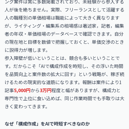
ング案件は常に多数掲載されており、未経験から参入する
人が後を絶ちません。実際、フリーランスとして活躍する
人の職種別の単価相場は職能によって大きく異なります
が、ライティング・編集系の相場感は
著述家，記者，編集
者の年収・単価相場
のデータベースで確認できます。自分
の現在地と目標を数値で把握しておくと、単価交渉のとき
に説得力が増します。
参入障壁が低いということは、競合も多いということで
す。だからこそ「AIで構成作成を時短し、その浮いた時間
を品質向上と案件数の拡大に回す」という戦略が、稼ぎ続
けるための現実的な道筋になります。報酬は案件により1
記事
5,000円
から
3万円
程度と幅がありますが、構成力と
専門性で上位に食い込めば、同じ作業時間でも手取りは大
きく変わってきます。
なぜ「構成作成」をAIで時短すべきなのか