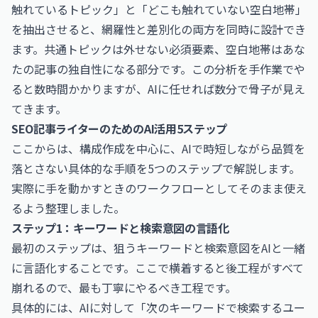
触れているトピック」と「どこも触れていない空白地帯」
を抽出させると、網羅性と差別化の両方を同時に設計でき
ます。共通トピックは外せない必須要素、空白地帯はあな
たの記事の独自性になる部分です。この分析を手作業でや
ると数時間かかりますが、AIに任せれば数分で骨子が見え
てきます。
SEO記事ライターのためのAI活用5ステップ
ここからは、構成作成を中心に、AIで時短しながら品質を
落とさない具体的な手順を5つのステップで解説します。
実際に手を動かすときのワークフローとしてそのまま使え
るよう整理しました。
ステップ1：キーワードと検索意図の言語化
最初のステップは、狙うキーワードと検索意図をAIと一緒
に言語化することです。ここで横着すると後工程がすべて
崩れるので、最も丁寧にやるべき工程です。
具体的には、AIに対して「次のキーワードで検索するユー