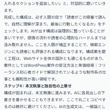
入れるセクションを追加したい」と、対話的に磨いていき
ます。
完成した構成は、必ず人間の目で「読者がこの順番で読ん
で、自然に理解が深まり、最後に行動したくなるか」をチ
ェックします。AIが出す構成は論理的に整っていることが
多いですが、感情の流れや読者の心理的なハードルまでは
汲み取れません。ここを人間が補正することで、検索エン
ジンにも読者にも評価される構成になります。構成案を磨
く工程は、Webサイト全体の設計とも通じるものがあり、
案件としては
WordPress案件の受注方法と単価相場｜フリ
ーランス初心者ガイド
で解説されているような制作系の仕
事とも親和性が高い領域です。
ステップ4：本文執筆と独自性の上乗せ
構成が固まれば、本文執筆に進みます。AIに各見出しの下
書きを書かせることもできますが、ここで丸ごとコピペす
るのは絶対に避けてください。AIの生成文は、一般論とし