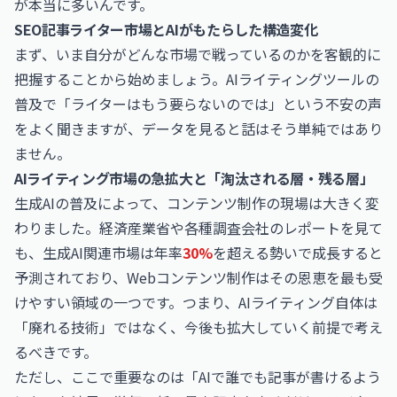
が本当に多いんです。
SEO記事ライター市場とAIがもたらした構造変化
まず、いま自分がどんな市場で戦っているのかを客観的に
把握することから始めましょう。AIライティングツールの
普及で「ライターはもう要らないのでは」という不安の声
をよく聞きますが、データを見ると話はそう単純ではあり
ません。
AIライティング市場の急拡大と「淘汰される層・残る層」
生成AIの普及によって、コンテンツ制作の現場は大きく変
わりました。経済産業省や各種調査会社のレポートを見て
も、生成AI関連市場は年率
30%
を超える勢いで成長すると
予測されており、Webコンテンツ制作はその恩恵を最も受
けやすい領域の一つです。つまり、AIライティング自体は
「廃れる技術」ではなく、今後も拡大していく前提で考え
るべきです。
ただし、ここで重要なのは「AIで誰でも記事が書けるよう