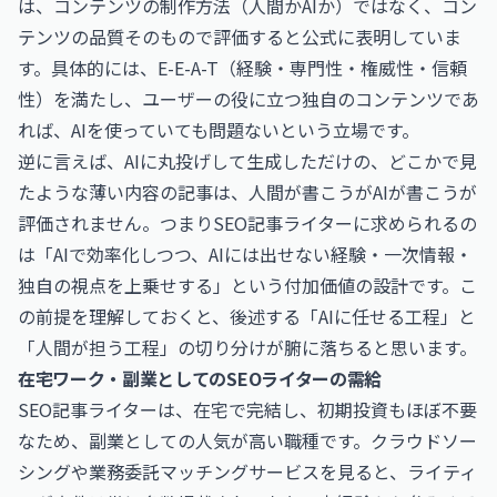
は、コンテンツの制作方法（人間かAIか）ではなく、コン
テンツの品質そのもので評価すると公式に表明していま
す。具体的には、E-E-A-T（経験・専門性・権威性・信頼
性）を満たし、ユーザーの役に立つ独自のコンテンツであ
れば、AIを使っていても問題ないという立場です。
逆に言えば、AIに丸投げして生成しただけの、どこかで見
たような薄い内容の記事は、人間が書こうがAIが書こうが
評価されません。つまりSEO記事ライターに求められるの
は「AIで効率化しつつ、AIには出せない経験・一次情報・
独自の視点を上乗せする」という付加価値の設計です。こ
の前提を理解しておくと、後述する「AIに任せる工程」と
「人間が担う工程」の切り分けが腑に落ちると思います。
在宅ワーク・副業としてのSEOライターの需給
SEO記事ライターは、在宅で完結し、初期投資もほぼ不要
なため、副業としての人気が高い職種です。クラウドソー
シングや業務委託マッチングサービスを見ると、ライティ