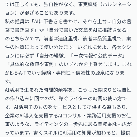
ては正しくても、独自性がなく、事実誤認（ハルシネーシ
ョン）が混ざることもあります。
私の推奨は「AIに下書きを書かせ、それを土台に自分の言
葉で書き直す」か「自分で書いた文章をAIに推敲させる」
のどちらかです。前者は速度重視、後者は品質重視で、案
件の性質によって使い分けます。いずれにせよ、各セクシ
ョンには必ず「自分の経験」「一次情報や公的データ」
「具体的な数値や事例」のいずれかを上乗せします。これ
がE-E-A-Tでいう経験・専門性・信頼性の源泉になりま
す。
AI活用で生まれた時間的余裕を、こうした裏取りと独自性
の作り込みに回すのが、稼ぐライターの時間の使い方で
す。AI活用そのものをサービスとして提供する道もあり、
企業のAI導入を支援する
AIコンサル・業務活用支援のお仕
事
のような、ライティングの一歩先にある業務委託も広が
っています。書くスキルにAI活用の知見が加わると、提供