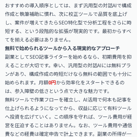
おすすめの導入順序としては、まず汎用型の対話AIで構成
作成と執筆補助に慣れ、次に校正ツールで品質を底上げ
し、案件が増えてきたらSEO特化型で分析工程をさらに時
短する、という段階的な拡張が現実的です。最初からすべ
てを揃える必要はありません。
無料で始められるツールから入る現実的なアプローチ
副業としてSEO記事ライターを始めるなら、初期費用を抑
えることが大切です。幸い、汎用型の対話AIには無料プラ
ンがあり、構成作成の時短だけなら無料の範囲でも十分に
始められます。月額
0円
から効率化をスタートできるの
は、参入障壁の低さという点で大きな魅力です。
無料ツールで作業フローを確立し、AI活用で何本も記事を
仕上げられるようになってから、収益に応じて有料ツール
へ投資を広げていく。この順序を守れば、ツール費用が経
営を圧迫することはありません。なお、ツール費用や通信
費などの経費は確定申告で計上できます。副業の所得が一