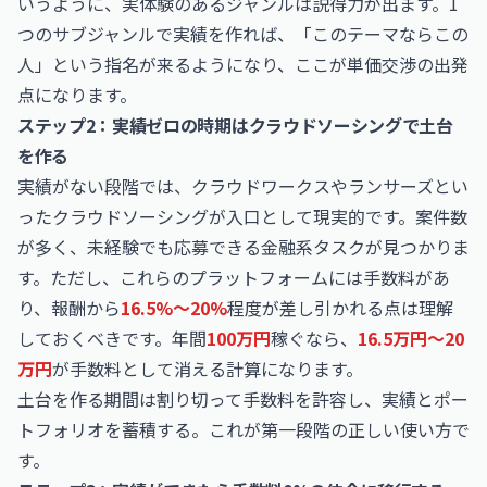
いうように、実体験のあるジャンルは説得力が出ます。1
つのサブジャンルで実績を作れば、「このテーマならこの
人」という指名が来るようになり、ここが単価交渉の出発
点になります。
ステップ2：実績ゼロの時期はクラウドソーシングで土台
を作る
実績がない段階では、クラウドワークスやランサーズとい
ったクラウドソーシングが入口として現実的です。案件数
が多く、未経験でも応募できる金融系タスクが見つかりま
す。ただし、これらのプラットフォームには手数料があ
り、報酬から
16.5%〜20%
程度が差し引かれる点は理解
しておくべきです。年間
100万円
稼ぐなら、
16.5万円〜20
万円
が手数料として消える計算になります。
土台を作る期間は割り切って手数料を許容し、実績とポー
トフォリオを蓄積する。これが第一段階の正しい使い方で
す。