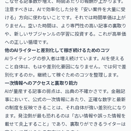
こなせる記事数が増え、時間あたりの報酬が上がります。
注意すべきは、AIで効率化した分を「安い案件を大量に受
ける」方向に使わないことです。それでは時間単価は上が
りません。空いた時間は、より専門性の高い記事の裏取り
や、新しいサブジャンルの学習に投資する。これが高単価
への正しい循環です。
他のAIライターと差別化して稼ぎ続けるためのコツ
AIライティングの参入者は増え続けています。AIを使える
こと自体は、もはや差別化要因になりません。では何で差
別化するのか。継続して稼ぐためのコツを整理します。
一次情報へのアクセスと裏取り能力
AIが量産する記事の弱点は、出典の不確かさです。金融記
事において、公式の一次情報にあたり、正確な数字と最新
の制度を反映できることは、それ自体が強い差別化になり
ます。発注側が最も恐れるのは「古い情報や誤った情報を
載せて炎上すること」であり、裏取りができるライターは