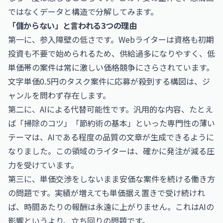
ではなくデータと構造で分解してみます。
「儲からない」と言われる3つの理由
第一に、参入障壁の低さです。Webライターは資格も初期
投資も不要で始められるため、供給過多になりやすく、低
単価帯の案件は常に激しい価格競争にさらされています。
文字単価0.5円のタスク案件に応募が殺到する構図は、ジ
ャンルを問わず存在します。
第二に、AIによる代替可能性です。汎用的な内容、たとえ
ば「掃除のコツ」「節約術の基本」といった専門性の薄い
テーマは、AIである程度の品質の文章が生成できるように
なりました。この領域のライターは、確かに発注が減る圧
力を受けています。
第三に、単価交渉をしないまま安価な案件を続ける働き方
の問題です。実績が増えても単価据え置きで受け続けれ
ば、時間あたりの報酬は永遠に上がりません。これはAIの
影響というより、立ち回りの問題です。