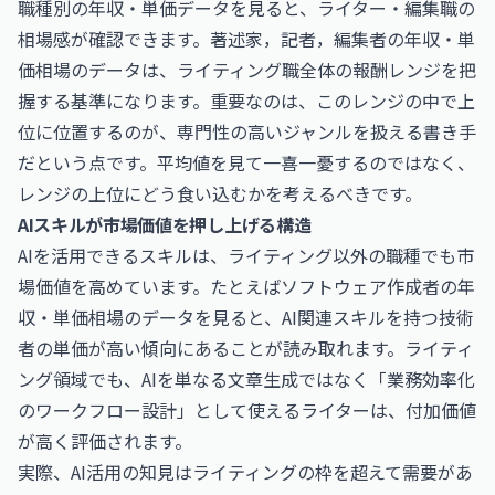
職種別の年収・単価データを見ると、ライター・編集職の
相場感が確認できます。
著述家，記者，編集者の年収・単
価相場
のデータは、ライティング職全体の報酬レンジを把
握する基準になります。重要なのは、このレンジの中で上
位に位置するのが、専門性の高いジャンルを扱える書き手
だという点です。平均値を見て一喜一憂するのではなく、
レンジの上位にどう食い込むかを考えるべきです。
AIスキルが市場価値を押し上げる構造
AIを活用できるスキルは、ライティング以外の職種でも市
場価値を高めています。たとえば
ソフトウェア作成者の年
収・単価相場
のデータを見ると、AI関連スキルを持つ技術
者の単価が高い傾向にあることが読み取れます。ライティ
ング領域でも、AIを単なる文章生成ではなく「業務効率化
のワークフロー設計」として使えるライターは、付加価値
が高く評価されます。
実際、AI活用の知見はライティングの枠を超えて需要があ