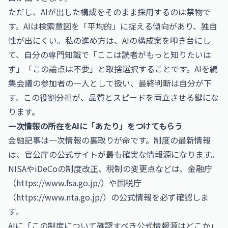
ただし、AIが出した構成をそのまま採用するのは禁物で
す。AIは検索意図を「平均的」に捉える傾向があり、独自
性が出にくい。私の進め方は、AIの構成案を叩き台にし
て、自分の専門知識で「ここは読者がもっと知りたいは
ず」「この論点は不要」と取捨選択することです。AIを編
集会議の参加者の一人として扱い、最終判断は自分が下
す。この役割分担が、品質とスピードを両立させる鍵にな
ります。
一次情報の所在をAIに「あたり」をつけてもらう
金融記事は一次情報の裏取りが命です。制度の最新情報
は、官公庁の公式サイトが最も確実な情報源になります。
NISAやiDeCoの制度改正、税制の変更点などは、金融庁
（
https://www.fsa.go.jp/
）や国税庁
（
https://www.nta.go.jp/
）の公式情報を必ず確認しま
す。
AIに「この制度について確認すべき公式情報源はどこか」