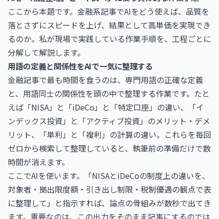
ここから本題です。金融系記事でAIをどう使えば、品質を
落とさずにスピードを上げ、結果として高単価を実現でき
るのか。私が現場で実践している作業手順を、工程ごとに
分解して解説します。
用語の定義と関係性をAIで一気に整理する
金融記事で最も時間を食うのは、専門用語の正確な定義
と、用語同士の関係性を頭の中で整理する作業です。たと
えば「NISA」と「iDeCo」と「特定口座」の違い、「イ
ンデックス投資」と「アクティブ投資」のメリット・デメ
リット、「単利」と「複利」の計算の違い。これらを毎回
ゼロから検索して整理していると、執筆前の準備だけで数
時間が消えます。
ここでAIを使います。「NISAとiDeCoの制度上の違いを、
対象者・拠出限度額・引き出し制限・税制優遇の観点で表
に整理して」と指示すれば、論点の骨組みが数秒で出てき
ます。重要なのは、この出力をそのまま記事にするのでは