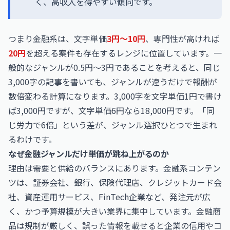
く、高収入を得やすい傾向です。
つまり金融系は、文字単価
3円〜10円
、専門性が高ければ
20円
を超える案件も存在するレンジに位置しています。一
般的なジャンルが0.5円〜3円であることを考えると、同じ
3,000字の記事を書いても、ジャンルが違うだけで報酬が
数倍変わる計算になります。3,000字を文字単価1円で書け
ば3,000円ですが、文字単価6円なら18,000円です。「同
じ労力で6倍」という差が、ジャンル選択ひとつで生まれ
るわけです。
なぜ金融ジャンルだけ単価が跳ね上がるのか
理由は需要と供給のバランスにあります。金融系コンテン
ツは、証券会社、銀行、保険代理店、クレジットカード会
社、資産運用サービス、FinTech企業など、発注元が広
く、かつ予算規模が大きい業界に集中しています。金融商
品は規制が厳しく、誤った情報を載せると企業の信用やコ