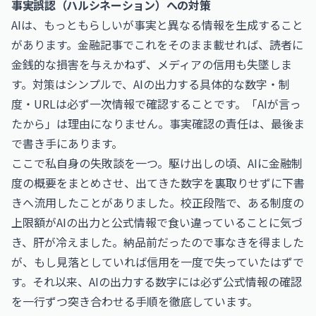
事実誤認（ハルシネーション）への対策
AIは、もっともらしいが事実と異なる情報を生成すること
があります。金融記事でこれをそのまま載せれば、読者に
金銭的な損害を与えかねず、メディアの信用も失墜しま
す。対策はシンプルで、AIの出力する具体的な数字・制
度・URLは必ず一次情報で確認することです。「AIが言っ
たから」は理由になりません。事実確認の責任は、最後ま
で書き手にあります。
ここで私自身の失敗談を一つ。駆け出しの頃、AIに金融制
度の概要をまとめさせ、出てきた数字を裏取りせずに下書
きへ流用したことがありました。校正段階で、ある制度の
上限額がAIの出力と公式情報で食い違っていることに気づ
き、肝が冷えました。納品前だったので事なきを得ました
が、もし見落としていれば信用を一度で失っていたはずで
す。それ以来、AIの出力する数字には必ず公式情報の確認
を一行ずつ突き合わせる手順を徹底しています。