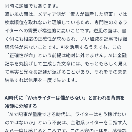
同時に逆風でもあります。
追い風の面は、メディア側が「素人が量産した記事」では
検索順位を取れないと理解しているため、専門性のあるラ
イターへの需要が構造的に高いことです。逆風の面は、書
く側にも相応の正確性が求められ、いい加減な記事では継
続発注が来ないことです。AIを活用するうえでも、この
「正確性が命」という前提は絶対に外せません。AIに金融
記事を丸投げして生成した文章には、もっともらしく見え
て事実と異なる記述が混ざることがあり、それをそのまま
納品すれば信用を一度で失います。
AI時代に「Webライターは儲からない」と言われる背景を
冷静に分解する
「AIで記事が量産できる時代に、ライターはもう稼げない
のではないか」という不安は、金融系ライターを目指す人
なら一度は感じるところです。この不安の正体を、感情論