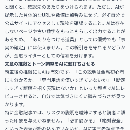
と聞くと、確認先のあたりをつけられます。ただし、AIが
提示した具体的なURLや数値は鵜呑みにせず、必ず自分で
公式サイトにアクセスして現物を確認すること。AIは存在
しないページや古い数字をもっともらしく出力することが
あるため、「あたりをつける道具」としては優秀でも「事
実の確定」には使えません。この線引きを守れるかどうか
が、金融ライターとしての信頼を分けます。
文章の推敲とトーン調整をAIに壁打ちさせる
執筆後の推敲にもAIは有効です。「この説明は金融初心者
にも分かるか」「専門用語を使いすぎていないか」「断定
しすぎて誤解を招く表現はないか」といった観点でAIにレ
ビューさせると、自分では気づきにくい読みづらさが見つ
かります。
特に金融記事では、リスクの説明を曖昧にすると読者に誤
った印象を与えかねません。「必ず儲かる」「絶対安全」
といった表現が紛れ込んでいないか、AIに第三者視点でチ