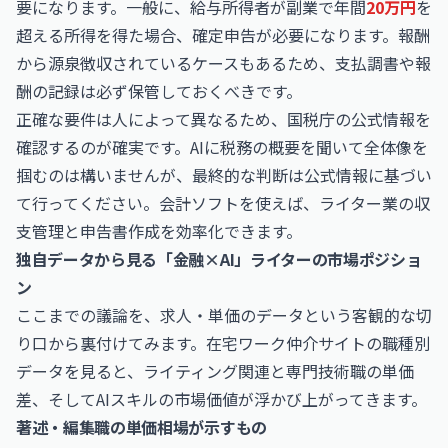
要になります。一般に、給与所得者が副業で年間
20万円
を
超える所得を得た場合、確定申告が必要になります。報酬
から源泉徴収されているケースもあるため、支払調書や報
酬の記録は必ず保管しておくべきです。
正確な要件は人によって異なるため、国税庁の公式情報を
確認するのが確実です。AIに税務の概要を聞いて全体像を
掴むのは構いませんが、最終的な判断は公式情報に基づい
て行ってください。会計ソフトを使えば、ライター業の収
支管理と申告書作成を効率化できます。
独自データから見る「金融×AI」ライターの市場ポジショ
ン
ここまでの議論を、求人・単価のデータという客観的な切
り口から裏付けてみます。在宅ワーク仲介サイトの職種別
データを見ると、ライティング関連と専門技術職の単価
差、そしてAIスキルの市場価値が浮かび上がってきます。
著述・編集職の単価相場が示すもの