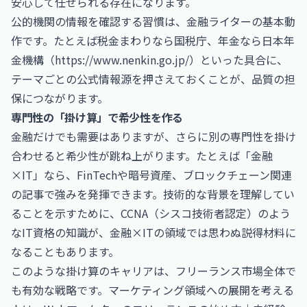
安心して任せられる存在になります。
公的機関の情報を確認する習慣は、金融ライターの基本動
作です。たとえば税金まわりなら国税庁、年金なら日本年
金機構（
https://www.nenkin.go.jp/
）といった具合に、
テーマごとの公式情報源を押さえておくことが、品質の担
保につながります。
専門性の「掛け算」で希少性を作る
金融だけでも需要はありますが、さらに別の専門性を掛け
合わせると希少性が跳ね上がります。たとえば「金融
×IT」なら、FinTechや暗号資産、ブロックチェーン関連
の記事で強みを発揮できます。技術的な背景を理解してい
ることを示すために、
CCNA（シスコ技術者認定）
のよう
なIT資格の知識が、金融×ITの領域では思わぬ説得材料に
なることもあります。
このような掛け算のキャリアは、フリーランス市場全体で
も有効な戦略です。マーケティング領域への展開を考える