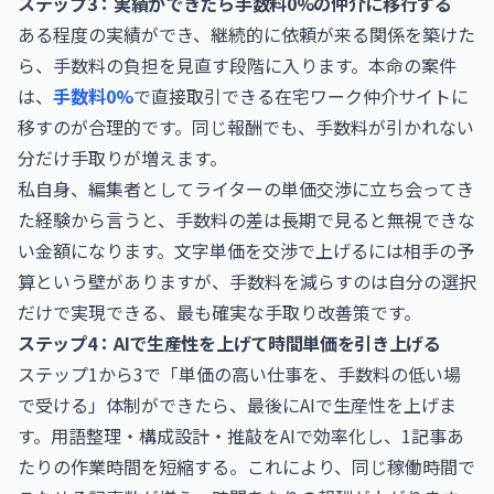
ステップ3：実績ができたら手数料0%の仲介に移行する
ある程度の実績ができ、継続的に依頼が来る関係を築けた
ら、手数料の負担を見直す段階に入ります。本命の案件
は、
手数料0%
で直接取引できる在宅ワーク仲介サイトに
移すのが合理的です。同じ報酬でも、手数料が引かれない
分だけ手取りが増えます。
私自身、編集者としてライターの単価交渉に立ち会ってき
た経験から言うと、手数料の差は長期で見ると無視できな
い金額になります。文字単価を交渉で上げるには相手の予
算という壁がありますが、手数料を減らすのは自分の選択
だけで実現できる、最も確実な手取り改善策です。
ステップ4：AIで生産性を上げて時間単価を引き上げる
ステップ1から3で「単価の高い仕事を、手数料の低い場
で受ける」体制ができたら、最後にAIで生産性を上げま
す。用語整理・構成設計・推敲をAIで効率化し、1記事あ
たりの作業時間を短縮する。これにより、同じ稼働時間で