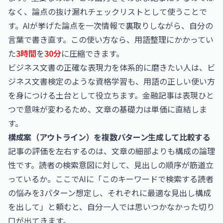
なく、論点の抜け漏れチェックリストとして使うことで
す。AIが挙げた論点を一次情報で裏取りしながら、自分の
言葉で書き直す。この使い方なら、用語整理にかかってい
た
3時間
を
30分
に圧縮できます。
ビジネス文書の正確な表現力を体系的に磨きたい人は、
ビ
ジネス文書検定
のような資格学習も、用語の正しい使い方
を身につける土台として役立ちます。金融記事は表現ひと
つで意味が変わるため、文章の基礎力は単価に直結しま
す。
構成案（アウトライン）を複数パターン生成して比較する
記事の評価を左右するのは、文章の細部よりも構成の論理
性です。読者の検索意図に対して、見出しの順序が筋道立
っているか。ここでAIに「このキーワードで検索する読者
の悩みを3パターン想定し、それぞれに最適な見出し構成
を出して」と頼むと、自分一人では思いつかなかった切り
口が出てきます。