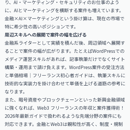
り、
AI・マーケティング・セキュリティのお仕事
のよう
に、AIとマーケティングを横断する案件も増えています。
金融×AI×マーケティングという掛け算は、現在の市場で
特に希少性の高いポジションです。
周辺スキルへの展開で案件の幅を広げる
金融系ライターとして実績を積んだ後、周辺領域へ展開す
ることで案件の幅が広がります。たとえばWordPressでの
メディア運営スキルがあれば、記事執筆だけでなくサイト
構築・運用まで請け負えます。
WordPress案件の受注方法
と単価相場｜フリーランス初心者ガイド
は、執筆スキルに
技術的な実装力を掛け合わせて単価を上げる道筋の参考に
なります。
また、暗号資産やブロックチェーンといった新興金融領域
に強くなれば、
Web3 フリーランスの年収と案件獲得術！
2026年最新ガイド
で扱われるような先端分野の案件にも
対応できます。金融とWeb3は親和性が高く、制度・規制