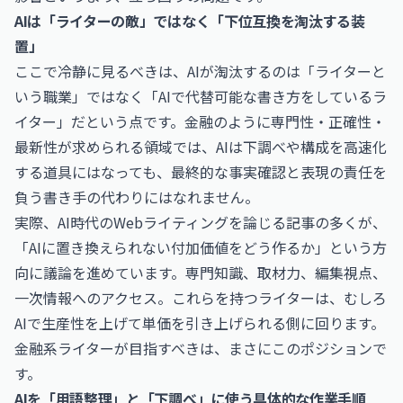
AIは「ライターの敵」ではなく「下位互換を淘汰する装
置」
ここで冷静に見るべきは、AIが淘汰するのは「ライターと
いう職業」ではなく「AIで代替可能な書き方をしているラ
イター」だという点です。金融のように専門性・正確性・
最新性が求められる領域では、AIは下調べや構成を高速化
する道具にはなっても、最終的な事実確認と表現の責任を
負う書き手の代わりにはなれません。
実際、AI時代のWebライティングを論じる記事の多くが、
「AIに置き換えられない付加価値をどう作るか」という方
向に議論を進めています。専門知識、取材力、編集視点、
一次情報へのアクセス。これらを持つライターは、むしろ
AIで生産性を上げて単価を引き上げられる側に回ります。
金融系ライターが目指すべきは、まさにこのポジションで
す。
AIを「用語整理」と「下調べ」に使う具体的な作業手順