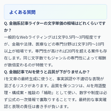
よくある質問
Q. 金融系記事ライターの文字単価の相場はどれくらいです
か？
一般的なWebライティングは1文字0.5円〜3円程度です
が、金融や法律、医療などの専門分野は1文字3円〜10円
以上が相場です。専門性が高ければ20円を超える案件も存
在します。同じ文字数でもジャンルの専門性によって報酬
が数倍変わるのが特徴です。
Q. 金融記事でAIを使うと品質が下がりませんか？
Iを文章の最終生成に使うと、事実誤認や不適切な表現が
混ざるリスクがあります。品質を保つコツは、AIを用語整
理・構成案・推敲の「補助」として使い、数字や制度は必
ず公式の一次情報で裏取りすることです。最終的な事実確
認と表現の責任は書き手が負います。