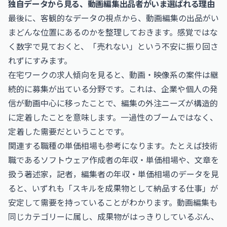
独自データから見る、動画編集出品者がいま選ばれる理由
最後に、客観的なデータの視点から、動画編集の出品がい
まどんな位置にあるのかを整理しておきます。感覚ではな
く数字で見ておくと、「売れない」という不安に振り回さ
れずにすみます。
在宅ワークの求人傾向を見ると、動画・映像系の案件は継
続的に募集が出ている分野です。これは、企業や個人の発
信が動画中心に移ったことで、編集の外注ニーズが構造的
に定着したことを意味します。一過性のブームではなく、
定着した需要だということです。
関連する職種の単価相場も参考になります。たとえば技術
職である
ソフトウェア作成者の年収・単価相場
や、文章を
扱う
著述家，記者，編集者の年収・単価相場
のデータを見
ると、いずれも「スキルを成果物として納品する仕事」が
安定して需要を持っていることがわかります。動画編集も
同じカテゴリーに属し、成果物がはっきりしているぶん、