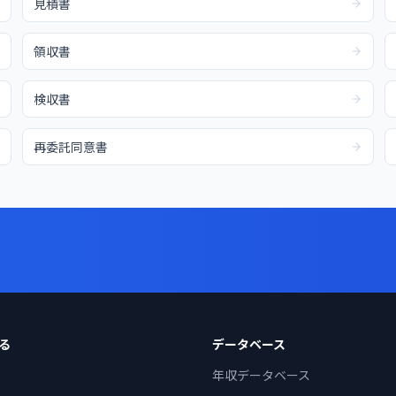
見積書
領収書
検収書
再委託同意書
る
データベース
年収データベース