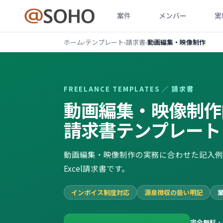
案件
メンバー
実
ホーム
›
テンプレート
›
請求書
›
動画編集・映像制作
FREELANCE TEMPLATES ／
請求書
動画編集・映像制作
請求書
テンプレート
動画編集・映像制作の実務に合わせた記入例
Excel請求書です。
インボイス制度対応
源泉徴収の扱い明記
完全無料
・