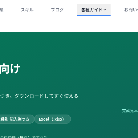
績
スキル
ブログ
各種ガイド
お問い
向け
つき。ダウンロードしてすぐ使える
完成見本
業種別 記入例つき
Excel（.xlsx）
会員登録（無料）ですぐDL