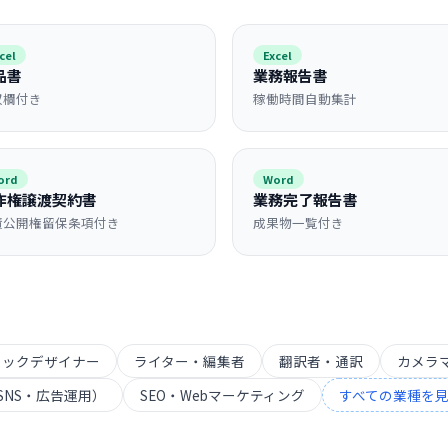
cel
Excel
品書
業務報告書
収欄付き
稼働時間自動集計
ord
Word
作権譲渡契約書
業務完了報告書
績公開権留保条項付き
成果物一覧付き
ィックデザイナー
ライター・編集者
翻訳者・通訳
カメラ
SNS・広告運用）
SEO・Webマーケティング
すべての業種を