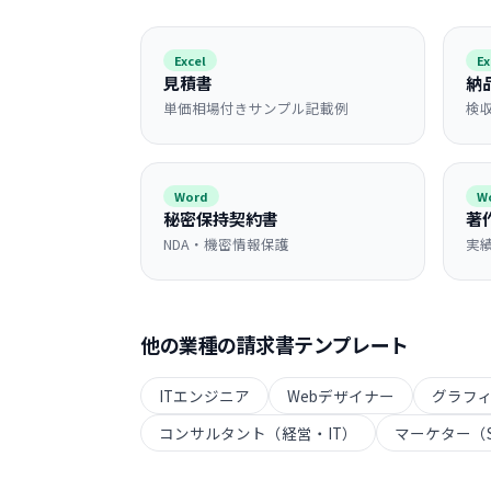
Excel
Ex
見積書
納
単価相場付きサンプル記載例
検
Word
W
秘密保持契約書
著
NDA・機密情報保護
実
他の業種の
請求書
テンプレート
ITエンジニア
Webデザイナー
グラフ
コンサルタント（経営・IT）
マーケター（