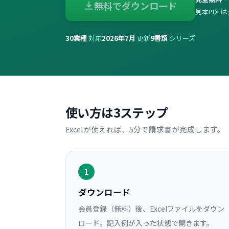
無料でダウンロード
見本PDF
30
業種
対応
2026年7月
更新
9
書類
シリーズ
使い方は3ステップ
Excelが使えれば、5分で請求書が完成します。
1
ダウンロード
会員登録（無料）後、Excelファイルをダウン
ロード。記入例が入った状態で開きます。