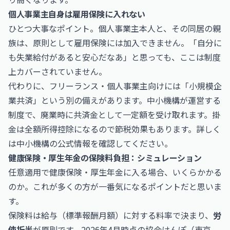
個人事業主自身は雇用保険に入れない
ひとつ大事なポイント。個人事業主本人と、その同居の親
族は、原則として雇用保険には加入できません。「自分に
も失業給付があると安心だなあ」と思っても、ここは制度
上カバーされていません。
代わりに、フリーランス・個人事業主向けには「小規模企
業共済」という別の備えがあります。中小機構が運営する
制度で、廃業時に共済金として一定額を受け取れます。掛
金は全額所得控除になるので節税効果もあります。詳しく
は
中小機構
の公式情報を確認してください。
健康保険・厚生年金の保険料負担：シミュレーション
任意適用で健康保険・厚生年金に入る場合、いくらかかる
のか。これが多くの方が一番気になるポイントだと思いま
す。
保険料は給与（標準報酬月額）に対する料率で決まり、
労
使折半
が原則です。2026年4月時点の協会けんぽ（東京