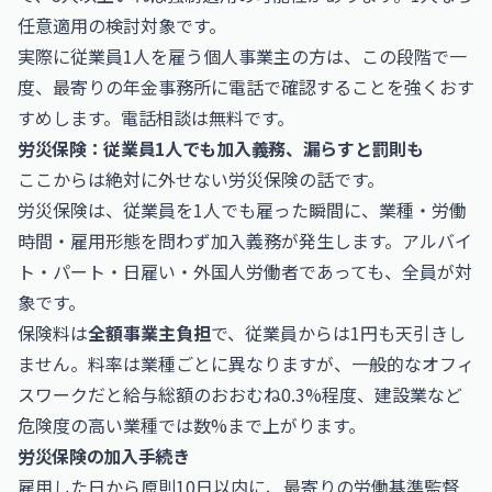
任意適用の検討対象です。
実際に従業員1人を雇う個人事業主の方は、この段階で一
度、最寄りの年金事務所に電話で確認することを強くおす
すめします。電話相談は無料です。
労災保険：従業員1人でも加入義務、漏らすと罰則も
ここからは絶対に外せない労災保険の話です。
労災保険は、従業員を1人でも雇った瞬間に、業種・労働
時間・雇用形態を問わず加入義務が発生します。アルバイ
ト・パート・日雇い・外国人労働者であっても、全員が対
象です。
保険料は
全額事業主負担
で、従業員からは1円も天引きし
ません。料率は業種ごとに異なりますが、一般的なオフィ
スワークだと給与総額のおおむね0.3%程度、建設業など
危険度の高い業種では数%まで上がります。
労災保険の加入手続き
雇用した日から原則10日以内に、最寄りの労働基準監督