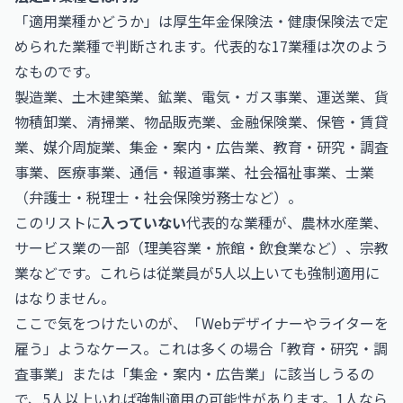
「適用業種かどうか」は厚生年金保険法・健康保険法で定
められた業種で判断されます。代表的な17業種は次のよう
なものです。
製造業、土木建築業、鉱業、電気・ガス事業、運送業、貨
物積卸業、清掃業、物品販売業、金融保険業、保管・賃貸
業、媒介周旋業、集金・案内・広告業、教育・研究・調査
事業、医療事業、通信・報道事業、社会福祉事業、士業
（弁護士・税理士・社会保険労務士など）。
このリストに
入っていない
代表的な業種が、農林水産業、
サービス業の一部（理美容業・旅館・飲食業など）、宗教
業などです。これらは従業員が5人以上いても強制適用に
はなりません。
ここで気をつけたいのが、「Webデザイナーやライターを
雇う」ようなケース。これは多くの場合「教育・研究・調
査事業」または「集金・案内・広告業」に該当しうるの
で、5人以上いれば強制適用の可能性があります。1人なら