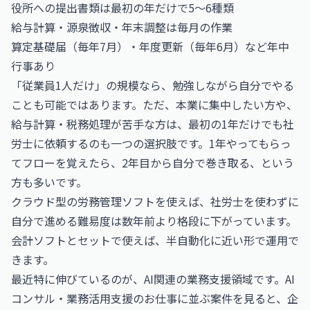
役所への提出書類は最初の年だけで5〜6種類
給与計算・源泉徴収・年末調整は毎月の作業
算定基礎届（毎年7月）・年度更新（毎年6月）など年中
行事あり
「従業員1人だけ」の規模なら、勉強しながら自分でやる
ことも可能ではあります。ただ、本業に集中したい方や、
給与計算・税務処理が苦手な方は、最初の1年だけでも社
労士に依頼するのも一つの選択肢です。1年やってもらっ
てフローを覚えたら、2年目から自分で巻き取る、という
方も多いです。
クラウド型の労務管理ソフトを使えば、社労士を使わずに
自分で進める難易度は数年前より格段に下がっています。
会計ソフトとセットで使えば、半自動化に近い形で運用で
きます。
最近特に伸びているのが、AI関連の業務支援領域です。
AI
コンサル・業務活用支援のお仕事
に並ぶ案件を見ると、企