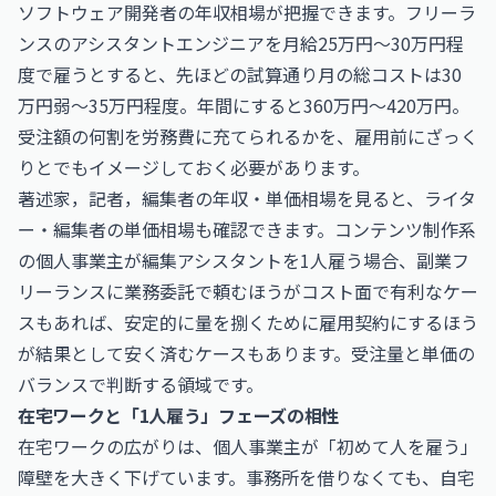
ソフトウェア開発者の年収相場が把握できます。フリーラ
ンスのアシスタントエンジニアを月給25万円〜30万円程
度で雇うとすると、先ほどの試算通り月の総コストは30
万円弱〜35万円程度。年間にすると360万円〜420万円。
受注額の何割を労務費に充てられるかを、雇用前にざっく
りとでもイメージしておく必要があります。
著述家，記者，編集者の年収・単価相場
を見ると、ライタ
ー・編集者の単価相場も確認できます。コンテンツ制作系
の個人事業主が編集アシスタントを1人雇う場合、副業フ
リーランスに業務委託で頼むほうがコスト面で有利なケー
スもあれば、安定的に量を捌くために雇用契約にするほう
が結果として安く済むケースもあります。受注量と単価の
バランスで判断する領域です。
在宅ワークと「1人雇う」フェーズの相性
在宅ワークの広がりは、個人事業主が「初めて人を雇う」
障壁を大きく下げています。事務所を借りなくても、自宅