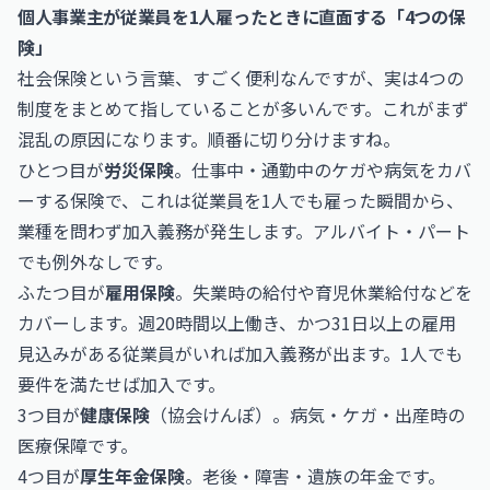
個人事業主が従業員を1人雇ったときに直面する「4つの保
険」
社会保険という言葉、すごく便利なんですが、実は4つの
制度をまとめて指していることが多いんです。これがまず
混乱の原因になります。順番に切り分けますね。
ひとつ目が
労災保険
。仕事中・通勤中のケガや病気をカバ
ーする保険で、これは従業員を1人でも雇った瞬間から、
業種を問わず加入義務が発生します。アルバイト・パート
でも例外なしです。
ふたつ目が
雇用保険
。失業時の給付や育児休業給付などを
カバーします。週20時間以上働き、かつ31日以上の雇用
見込みがある従業員がいれば加入義務が出ます。1人でも
要件を満たせば加入です。
3つ目が
健康保険
（協会けんぽ）。病気・ケガ・出産時の
医療保障です。
4つ目が
厚生年金保険
。老後・障害・遺族の年金です。