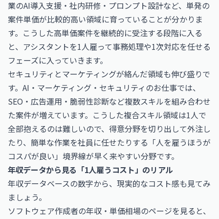
業のAI導入支援・社内研修・プロンプト設計など、単発の
案件単価が比較的高い領域に育っていることが分かりま
す。こうした高単価案件を継続的に受注する段階に入る
と、アシスタントを1人雇って事務処理や1次対応を任せる
フェーズに入っていきます。
セキュリティとマーケティングが絡んだ領域も伸び盛りで
す。
AI・マーケティング・セキュリティのお仕事
では、
SEO・広告運用・脆弱性診断など複数スキルを組み合わせ
た案件が増えています。こうした複合スキル領域は1人で
全部抱えるのは難しいので、得意分野を切り出して外注し
たり、簡単な作業を社員に任せたりする「人を雇うほうが
コスパが良い」境界線が早く来やすい分野です。
年収データから見る「1人雇うコスト」のリアル
年収データベースの数字から、現実的なコスト感も見てみ
ましょう。
ソフトウェア作成者の年収・単価相場
のページを見ると、