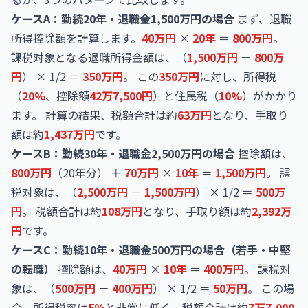
ケースA：勤続20年・退職金1,500万円の場合
まず、退職
所得控除額を計算します。
40万円
×
20年
＝
800万円
。
課税対象となる退職所得金額は、（
1,500万円
－
800万
円
） × 1/2 ＝
350万円
。 この
350万円
に対し、所得税
（
20%
、控除額
42万7,500円
）と住民税（
10%
）がかかり
ます。 計算の結果、税額合計は約
63万円
となり、手取り
額は約
1,437万円
です。
ケースB：勤続30年・退職金2,500万円の場合
控除額は、
800万円
（20年分） ＋
70万円
×
10年
＝
1,500万円
。 課
税対象は、（
2,500万円
－
1,500万円
） × 1/2 ＝
500万
円
。 税額合計は約
108万円
となり、手取り額は約
2,392万
円
です。
ケースC：勤続10年・退職金500万円の場合（若手・中堅
の転職）
控除額は、
40万円
×
10年
＝
400万円
。 課税対
象は、（
500万円
－
400万円
） × 1/2 ＝
50万円
。 この場
合、所得税率は
5%
と非常に低く、税額合計は約
7万7,000