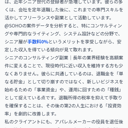
は、近年シニア世代の登録者が急増しています。彼らの多
くは、会社を定年退職した後に、これまでの専門スキルを
活かしてフリーランスや副業として活動しています。
@SOHOの案件データを分析すると、特にコンサルティン
グや専門的なライティング、システム設計などの分野で、
シニア層が
手数料0%
というメリットを享受しながら、安
定した収入を得ている傾向が見て取れます。
シニアのコンサルティング副業｜長年の業界経験を高額案
件に変える
ことで、現役時代に近い収入を維持する方も少
なくありません。彼らに共通しているのは、退職金を「単
なる貯金」として切り崩すのではなく、新しいビジネスを
始めるための「事業資金」や、運用に回すための「種銭」
として捉えている点です。退職所得の税率を抑えて手取り
を確保することは、その後の第2の人生における「投資効
率」を劇的に改善します。
私のクライアントにも、アパレルメーカーの役員を退任後