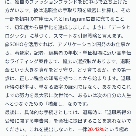
に、独自のファッションブランドをEC中心で立ち上げた
方がいます。彼は退職金の手取り額を緻密に計算し、その
一部を初期の在庫仕入れとInstagram広告に充てること
で、初年度から黒字化を達成しました。まさに「データと
ロジック」に基づく、スマートな引退戦略と言えます。
@SOHOを活用すれば、
アプリケーション開発のお仕事
か
ら、
著述家，記者，編集者の年収・単価相場
に近い高単価
なライティング案件まで、幅広い選択肢があります。退職
金という大きな資産をどう守り、どう育てるか。その第一
歩は、正しい税金の知識を持つことから始まります。退職
所得の税率は、単なる数字の羅列ではなく、あなたのこれ
までの努力を最大限に次世代へ、あるいは次の自分の人生
へとつなぐための「橋渡し」なのです。
最後に、具体的な手続きとしては、退職時に「退職所得の
受給に関する申告書」を会社に提出することを忘れないで
ください。これを提出しないと、一律
20.42%
という極め