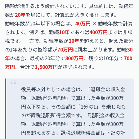
除額が増えるよう設計されています。具体的には、勤続年
数が
20年
を境にして、計算式が大きく変化します。
勤続年数が20年以下の場合は、
40万円
× 勤続年数で計算
されます。例えば、勤続
10年
であれば
400万円
までは非課
税です。一方で、勤続年数が
20年
を超えると、超えた部分
の1年あたりの控除額が
70万円
に跳ね上がります。勤続
30
年
の場合、最初の20年分で
800万円
、残りの10年分で
700
万円
、合計で
1,500万円
が控除されます。
役員等以外としての場合は、「退職金の収入金
額－退職所得控除額」で算出した金額が300万
円以下なら、その金額に「2分の1」を乗じたも
のが課税退職所得金額です。「退職金の収入金
額－退職所得控除額」で算出した金額が300万
円を超えるなら、課税退職所得金額は下記の計