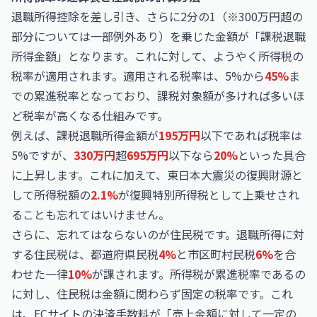
退職所得控除を差し引き、さらに2分の1（※300万円超の
部分については一部例外あり）を乗じた金額が「課税退職
所得金額」となります。これに対して、ようやく所得税の
税率が適用されます。適用される税率は、5%から
45%
ま
での累進税率となっており、課税対象額が多ければ多いほ
ど税率が高くなる仕組みです。
例えば、課税退職所得金額が
195万円
以下であれば税率は
5%ですが、
330万円
超
695万円
以下なら
20%
といった具合
に上昇します。これに加えて、東日本大震災の復興財源と
して所得税額の
2.1%
が復興特別所得税として上乗せされ
ることも忘れてはいけません。
さらに、忘れてはならないのが住民税です。退職所得に対
する住民税は、都道府県民税
4%
と市区町村民税
6%
を合
わせた一律
10%
が課されます。所得税が累進税率であるの
に対し、住民税は金額に関わらず固定の税率です。これ
は、ECサイトの決済手数料が「売上金額に対して一定の