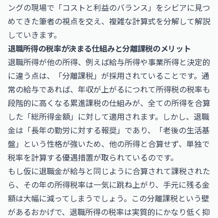
ングの現場で「コストと利益のバランス」をシビアに見つ
めてきた筆者の視点を交え、複雑な計算式を分解して解説
していきます。
退職所得の税率が決まる仕組みと分離課税のメリット
退職所得が他の所得、例えば給与所得や事業所得と決定的
に違う点は、「分離課税」が採用されていることです。通
常の給与であれば、年収が上がるにつれて所得税の税率も
段階的に高くなる累進課税の仕組みが、全ての所得を合算
した「総所得金額」に対して適用されます。しかし、退職
金は「長年の勤労に対する報奨」であり、「老後の生活基
盤」という性格が強いため、他の所得と合算せず、単独で
税率を計算する優遇措置が取られているのです。
もし仮に退職金が給与と同じように合算されて課税された
ら、その年の所得税率は一気に跳ね上がり、手元に残る金
額は大幅に減ってしまうでしょう。この分離課税という壁
があるおかげで、退職所得の税率は実質的にかなり低く抑