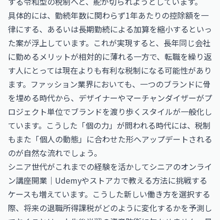
する令和型の税制へと、舵が切られようとしています。
具体的には、勤続年数に関わらず1年あたりの控除額を一
律にする、あるいは長期勤続による加算を縮小するといっ
た案が浮上しています。これが実現すると、長年同じ会社
に勤めるメリットが相対的に薄れる一方で、転職を繰り返
す人にとっては現在よりも有利な税制になる可能性があり
ます。ファッション業界においても、一つのブランドに骨
を埋める時代から、デザイナーやマーチャンダイザーがプ
ロジェクト単位でブランドを渡り歩くスタイルが一般化し
ています。こうした「個の力」が問われる時代には、税制
もまた「個人の動態」に合わせた形へアップデートされる
のが自然な流れでしょう。
シニア世代がこれまでの経験を活かして
シニアのオンライ
ン講座開業｜Udemyやストアカで教える方法
に挑戦する
ケースも増えています。こうした新しい働き方を選択する
際、将来の退職所得課税がどのように変化するかを予測し