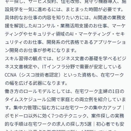
ャー探し、サービス契約、住宅改修、見守り機器導入、施
設見学を一気に進めるには、まとまった時間が必要です。
具体的なお仕事の内容を知りたい方には、AI関連の業務支
援を解説した
AIコンサル・業務活用支援のお仕事
、マーケ
ティングやセキュリティ領域の
AI・マーケティング・セキ
ュリティのお仕事
、開発系の代表格である
アプリケーショ
ン開発のお仕事
が参考になります。
スキル習得の観点では、ビジネス文書の基礎を学べる
ビジ
ネス文書検定
や、ITインフラ分野で需要が安定している
CCNA（シスコ技術者認定）
といった資格も、在宅ワーク
の幅を広げる武器になります。
働き方のロールモデルとしては、
在宅ワーク主婦の1日の
タイムスケジュール公開
で家庭との両立例を紹介していま
す。集中力管理に悩む方には
在宅ワークの集中力アップ｜
ポモドーロ以外に効く7つのテクニック
、案件探しの実務
的な手順は
在宅ワークの求人の探し方5選｜初心者でも安