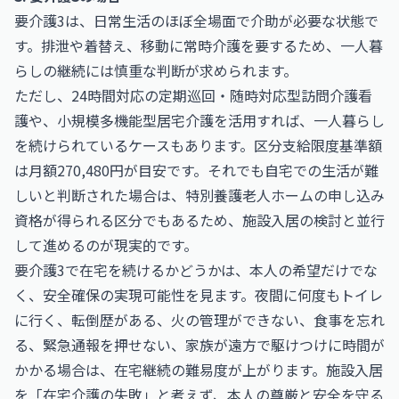
要介護3は、日常生活のほぼ全場面で介助が必要な状態で
す。排泄や着替え、移動に常時介護を要するため、一人暮
らしの継続には慎重な判断が求められます。
ただし、24時間対応の定期巡回・随時対応型訪問介護看
護や、小規模多機能型居宅介護を活用すれば、一人暮らし
を続けられているケースもあります。区分支給限度基準額
は月額270,480円が目安です。それでも自宅での生活が難
しいと判断された場合は、特別養護老人ホームの申し込み
資格が得られる区分でもあるため、施設入居の検討と並行
して進めるのが現実的です。
要介護3で在宅を続けるかどうかは、本人の希望だけでな
く、安全確保の実現可能性を見ます。夜間に何度もトイレ
に行く、転倒歴がある、火の管理ができない、食事を忘れ
る、緊急通報を押せない、家族が遠方で駆けつけに時間が
かかる場合は、在宅継続の難易度が上がります。施設入居
を「在宅介護の失敗」と考えず、本人の尊厳と安全を守る