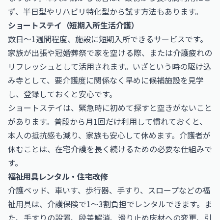
ず、半日型やリハビリ特化型から試す方法もあります。
ショートステイ（短期入所生活介護）
数日〜1週間程度、施設に短期入所できるサービスです。
家族が出張や冠婚葬祭で家を空ける際、または介護疲れの
リフレッシュとして活用されます。いざという時の駆け込
み寺として、要介護度に関係なく早めに候補施設を見学
し、登録しておくと安心です。
ショートステイは、緊急時に初めて探すと空きがないこと
があります。普段から月1回だけ利用して慣れておくと、
本人の抵抗感も減り、家族も安心して休めます。介護者が
休むことは、在宅介護を長く続けるための必要な仕組みで
す。
福祉用具レンタル・住宅改修
介護ベッド、車いす、歩行器、手すり、スロープなどの福
祉用具は、介護保険で1〜3割負担でレンタルできます。ま
た、手すりの設置、段差解消、滑り止め床材への変更、引