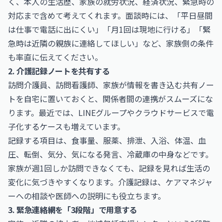
く、本人の生活歴、家族の就労状況、経済状況、緊急時の
対応まで含めて考えてくれます。面談時には、「平日昼間
は仕事で電話に出にくい」「月1回は現地に行ける」「緊
急時は近隣の親族に連絡してほしい」など、家族側の条件
も率直に伝えてください。
2. 介護記録ノートを共有する
訪問介護員、訪問看護師、家族が情報を書き込む共有ノー
トを自宅に置いておくと、関係者間の連携がスムーズにな
ります。最近では、LINEグループやクラウドサービスで電
子化するケースも増えています。
記録する項目は、食事量、服薬、排泄、入浴、体温、血
圧、転倒、気分、気になる発言、冷蔵庫の中身などです。
家族が週1回しか訪問できなくても、記録を見れば生活の
変化に気づきやすくなります。介護記録は、ケアマネジャ
ーへの相談や医師への説明にも役立ちます。
3. 緊急連絡網を「3段階」で用意する