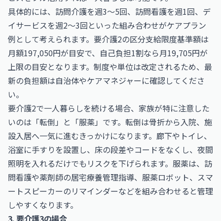
具体的には、訪問介護を週3〜5回、訪問看護を週1回、デ
イサービスを週2〜3回といった組み合わせがケアプラン
例として考えられます。要介護2の区分支給限度基準額は
月額197,050円が目安で、自己負担1割なら月19,705円が
上限の目安となります。制度や単位は改定されるため、最
新の負担額は自治体やケアマネジャーに確認してくださ
い。
要介護2で一人暮らしを続ける場合、家族が特に注意した
いのは「転倒」と「服薬」です。転倒は骨折から入院、施
設入居へ一気に進むきっかけになります。廊下やトイレ、
浴室に手すりを設置し、床の段差やコードをなくし、夜間
照明を入れるだけでもリスクを下げられます。服薬は、訪
問看護や薬剤師の居宅療養管理指導、服薬ロボット、スマ
ートスピーカーのリマインダーなどを組み合わせると管理
しやすくなります。
3. 要介護3の場合