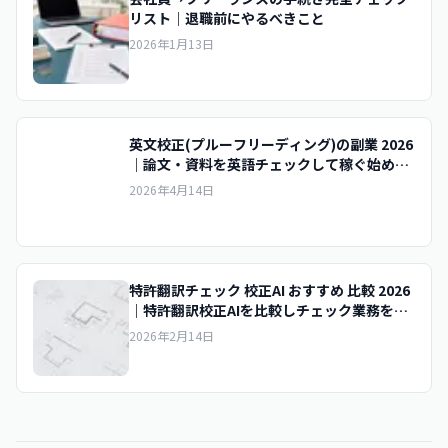
リスト｜退職前にやるべきこと
2026年1月13日
英文校正(プルーフリーディング)の副業 2026
｜論文・資料を英語チェックして稼ぐ始め方
と単価
2026年4月14日
特許翻訳チェック 校正AI おすすめ 比較 2026
｜特許翻訳校正AIを比較しチェック業務を高
単価化
2026年2月14日