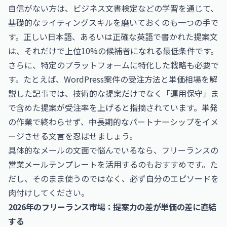
自信がない方は、
ビジネス文書検定
などの学習を通じて、
基礎的なライティングスキルを磨いておくのも一つの手で
す。正しい日本語、あるいは正確な英語で書かれた提案文
は、それだけで上位10%の候補者になれる最低条件です。
さらに、特定のプラットフォームに特化した戦略も必要で
す。たとえば、
WordPress案件の受注方法と単価相場
を解
説した記事では、技術的な提案だけでなく「運用保守」ま
で含めた提案が受注率を上げると指摘されています。単発
の作業で終わらせず、中長期的なパートナーシップをイメ
ージさせる文言を忍ばせましょう。
具体的なメールの文面で悩んでいるなら、
フリーランスの
営業メールテンプレート
を活用するのもおすすめです。た
だし、そのまま使うのではなく、必ず自分のエピソードを
肉付けしてください。
2026年のフリーランス市場：提案力の差が単価の差に直結
する