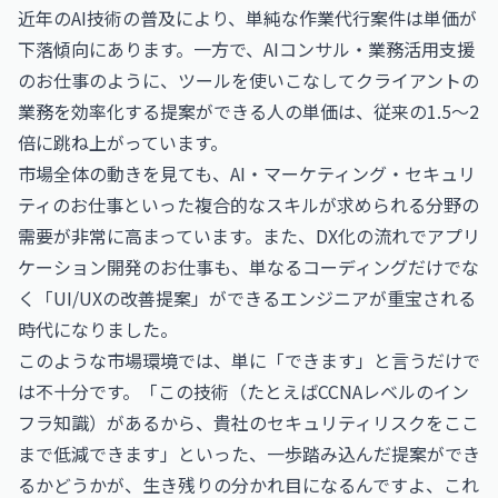
近年のAI技術の普及により、単純な作業代行案件は単価が
下落傾向にあります。一方で、
AIコンサル・業務活用支援
のお仕事
のように、ツールを使いこなしてクライアントの
業務を効率化する提案ができる人の単価は、従来の1.5〜2
倍に跳ね上がっています。
市場全体の動きを見ても、
AI・マーケティング・セキュリ
ティのお仕事
といった複合的なスキルが求められる分野の
需要が非常に高まっています。また、DX化の流れで
アプリ
ケーション開発のお仕事
も、単なるコーディングだけでな
く「UI/UXの改善提案」ができるエンジニアが重宝される
時代になりました。
このような市場環境では、単に「できます」と言うだけで
は不十分です。「この技術（たとえば
CCNA
レベルのイン
フラ知識）があるから、貴社のセキュリティリスクをここ
まで低減できます」といった、一歩踏み込んだ提案ができ
るかどうかが、生き残りの分かれ目になるんですよ、これ