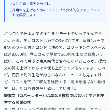
失注が続く原因を分析し
✓
採用率を上げるための3ステップと具体的なチェックリス
✓
トを解説します
バンコクで日本企業の案件をリモートでやってるんです
が、正直、生活コストは東京の3分の1です。家賃4万円で
駅近のプール付きコンドに住めて、コワーキングスペース
は月8,000円。昼ごはんは屋台で200円も出せばお腹いっ
ぱい。これで月収は東京時代と変わらないどころか、提案
文の質を上げてからは単価も上がっているんですよ、これ
が。円安で海外生活が厳しいなんてニュースも見ますけ
ど、コストを下げて収入を維持する「場所を選ばない働き
方」は、やはり最強だと確信しています。
提案文（カバーレター）は単なる挨拶ではない：受注を左
右する営業の核
クラウドソーシングや直営業において、提案文（カバーレ