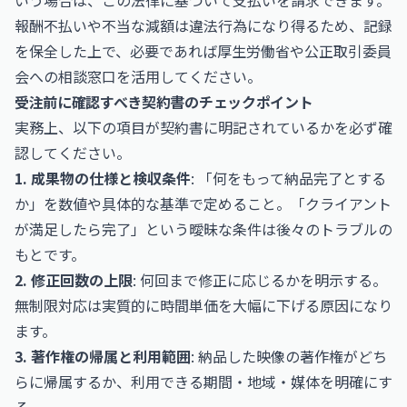
いう場合は、この法律に基づいて支払いを請求できます。
報酬不払いや不当な減額は違法行為になり得るため、記録
を保全した上で、必要であれば
厚生労働省
や公正取引委員
会への相談窓口を活用してください。
受注前に確認すべき契約書のチェックポイント
実務上、以下の項目が契約書に明記されているかを必ず確
認してください。
1. 成果物の仕様と検収条件
: 「何をもって納品完了とする
か」を数値や具体的な基準で定めること。「クライアント
が満足したら完了」という曖昧な条件は後々のトラブルの
もとです。
2. 修正回数の上限
: 何回まで修正に応じるかを明示する。
無制限対応は実質的に時間単価を大幅に下げる原因になり
ます。
3. 著作権の帰属と利用範囲
: 納品した映像の著作権がどち
らに帰属するか、利用できる期間・地域・媒体を明確にす