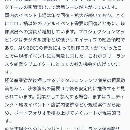
グモールの季節演出まで活用シーンが広がっています。
国内のイベント市場は年々回復・拡大が続いており、とく
にコロナ禍以降のリアルイベント需要の回復とともに、映
像演出への投資が増加しています。プロジェクションマッ
ピングはデジタル技術と映像クリエイティブの融合領域で
あり、AIや3DCGの普及によって制作コストが下がったこ
とで中規模イベントにも普及しました。これがフリーラン
スや副業クリエイターにとっての参入機会を広げていま
す。
経済産業省が後押しするデジタルコンテンツ産業の振興政
策もあり、映像演出の需要は今後も安定的に推移すると見
られています。副業として参入する場合、まずはウェディ
ング・地域イベント・店舗内装飾など小規模案件から始
め、ポートフォリオを積み上げていくルートが現実的で
す。
副業市場全体のトレンドとして、フリーランス保護新法