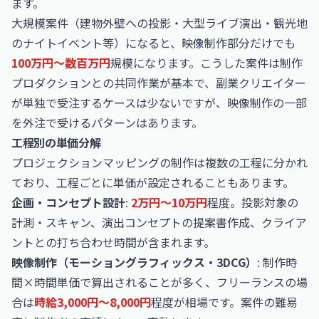
ます。
大規模案件（建物外壁への投影・大型ライブ演出・観光地
のナイトイベント等）になると、映像制作部分だけでも
100万円〜数百万円
規模になります。こうした案件は制作
プロダクションとの共同作業が基本で、副業クリエイター
が単独で受注するケースは少ないですが、映像制作の一部
を外注で受けるパターンはあります。
工程別の単価分解
プロジェクションマッピングの制作は複数の工程に分かれ
ており、工程ごとに単価が設定されることもあります。
企画・コンセプト設計
:
2万円〜10万円
程度。投影対象の
計測・スキャン、演出コンセプトの提案書作成、クライア
ントとの打ち合わせ時間が含まれます。
映像制作（モーショングラフィックス・3DCG）
: 制作時
間×時間単価で算出されることが多く、フリーランスの場
合は
時給3,000円〜8,000円
程度が相場です。案件の難易