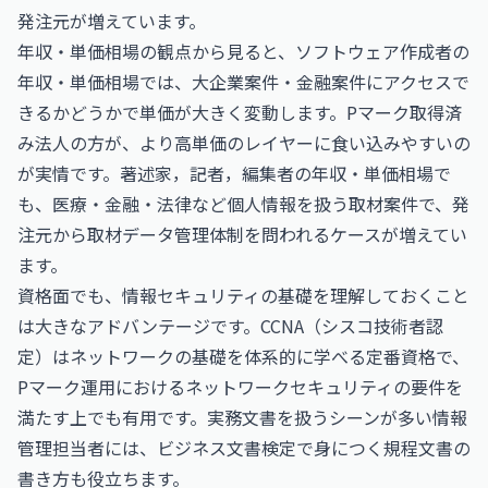
発注元が増えています。
年収・単価相場の観点から見ると、
ソフトウェア作成者の
年収・単価相場
では、大企業案件・金融案件にアクセスで
きるかどうかで単価が大きく変動します。Pマーク取得済
み法人の方が、より高単価のレイヤーに食い込みやすいの
が実情です。
著述家，記者，編集者の年収・単価相場
で
も、医療・金融・法律など個人情報を扱う取材案件で、発
注元から取材データ管理体制を問われるケースが増えてい
ます。
資格面でも、情報セキュリティの基礎を理解しておくこと
は大きなアドバンテージです。
CCNA（シスコ技術者認
定）
はネットワークの基礎を体系的に学べる定番資格で、
Pマーク運用におけるネットワークセキュリティの要件を
満たす上でも有用です。実務文書を扱うシーンが多い情報
管理担当者には、
ビジネス文書検定
で身につく規程文書の
書き方も役立ちます。