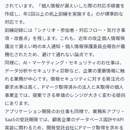
されています。「個人情報が漏えいした際の対応手順書を
作成し、年1回以上の机上訓練を実施する」のが標準的な
対応です。
訓練記録には「シナリオ・参加者・対応フロー・気付き事
項・改善点」を残します。これも、近年の改正個人情報保
護法で漏えい時の本人通知・個人情報保護委員会報告が義
務化されたため、避けて通れない論点です。
同様に、
AI・マーケティング・セキュリティのお仕事
は、
データ分析やセキュリティ診断など、企業の重要情報に触
れる業務が中心です。情報セキュリティに対する発注元の
要求水準は高く、Pマーク取得済みの法人と未取得の個人
事業主では、提案できる単価のレンジが大きく変わる傾向
にあります。
アプリケーション開発のお仕事
も同様で、業務系アプリ・
SaaSの受託開発では、顧客企業のデータベース設計やAPI
実装に関わるため、開発受託会社にPマーク取得を求める