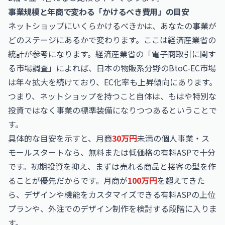
事業規模と年商で変わる「かけるべき費用」の目安
ネットショップにいくらかけるべきかは、あなたの事業が
どのステージにあるかで変わります。ここは経済産業省の
統計が参考になります。経済産業省の「電子商取引に関す
る市場調査」によれば、日本の物販系分野のBtoC-EC市場
は年々拡大を続けており、EC化率も上昇傾向にあります。
つまり、ネットショップを持つこと自体は、もはや特別な
投資ではなく事業の標準装備になりつつあるということで
す。
具体的な目安を示すと、月商
30万円
未満の個人事業・ス
モールスタートなら、無料または低価格の有料ASPで十分
です。初期投資を抑え、まずは売れる商品と接客の型を作
ることが優先だからです。月商が
100万円
を超えてきた
ら、デザインや機能をカスタマイズできる有料ASPの上位
プランや、外注でのデザイン制作を検討する段階に入りま
す。