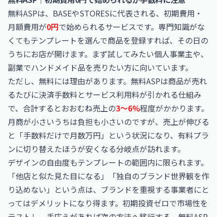
無料ASPは、BASEやSTORESに代表される、初期費用・
月額費用が
0円
で始められるサービスです。専門知識がな
くてもテンプレートを選んで商品を登録すれば、その日の
うちにお店が開けます。まず試してみたい個人事業主や、
副業でハンドメイド品を売りたい方に向いています。
ただし、無料には理由があります。無料ASPは商品が売れ
るたびに決済手数料とサービス利用料が引かれる仕組み
で、合計するとおおむね売上の
3〜6%
程度がかかります。
月商が小さいうちは負担も小さいのですが、売上が伸びる
と「手数料だけで月数万円」という状況になり、有料プラ
ンに切り替えたほうが安くなる分岐点が訪れます。
デザインの自由度もテンプレートの範囲内に限られます。
「他店と似た見た目になる」「独自のブランド世界観を作
り込めない」という点は、ブランドを重視する事業者にと
ってはデメリットになり得ます。初期投資ゼロで市場性を
テストし、手応えがあれば次の方法へ移行する。無料ASP