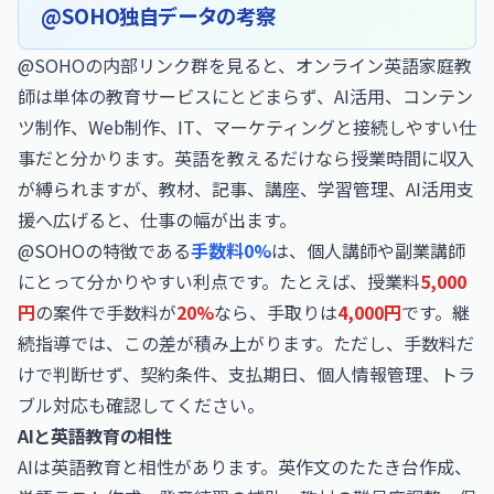
@SOHO独自データの考察
@SOHOの内部リンク群を見ると、オンライン英語家庭教
師は単体の教育サービスにとどまらず、AI活用、コンテン
ツ制作、Web制作、IT、マーケティングと接続しやすい仕
事だと分かります。英語を教えるだけなら授業時間に収入
が縛られますが、教材、記事、講座、学習管理、AI活用支
援へ広げると、仕事の幅が出ます。
@SOHOの特徴である
手数料0%
は、個人講師や副業講師
にとって分かりやすい利点です。たとえば、授業料
5,000
円
の案件で手数料が
20%
なら、手取りは
4,000円
です。継
続指導では、この差が積み上がります。ただし、手数料だ
けで判断せず、契約条件、支払期日、個人情報管理、トラ
ブル対応も確認してください。
AIと英語教育の相性
AIは英語教育と相性があります。英作文のたたき台作成、