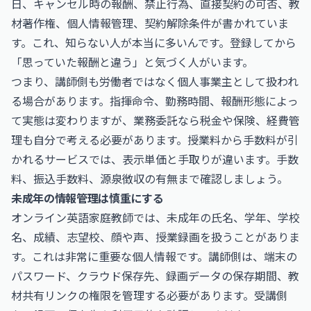
日、キャンセル時の報酬、禁止行為、直接契約の可否、教
材著作権、個人情報管理、契約解除条件が書かれていま
す。これ、知らない人が本当に多いんです。登録してから
「思っていた報酬と違う」と気づく人がいます。
つまり、講師側も労働者ではなく個人事業主として扱われ
る場合があります。指揮命令、勤務時間、報酬形態によっ
て実態は変わりますが、業務委託なら税金や保険、経費管
理も自分で考える必要があります。授業料から手数料が引
かれるサービスでは、表示単価と手取りが違います。手数
料、振込手数料、源泉徴収の有無まで確認しましょう。
未成年の情報管理は慎重にする
オンライン英語家庭教師では、未成年の氏名、学年、学校
名、成績、志望校、顔や声、授業録画を扱うことがありま
す。これは非常に重要な個人情報です。講師側は、端末の
パスワード、クラウド保存先、録画データの保存期間、教
材共有リンクの権限を管理する必要があります。受講側