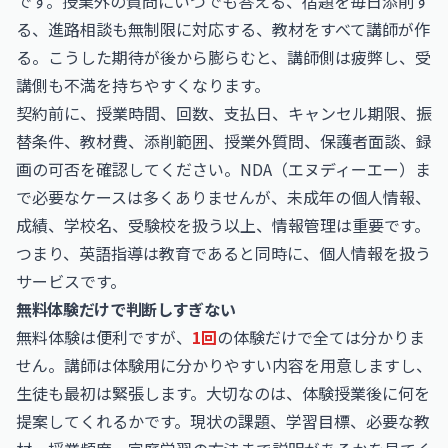
です。授業外の質問にいつでも答える、宿題を毎日添削す
る、進路相談も無制限に対応する、教材をすべて講師が作
る。こうした期待が後から膨らむと、講師側は疲弊し、受
講側も不満を持ちやすくなります。
契約前に、授業時間、回数、支払日、キャンセル期限、振
替条件、教材費、添削範囲、授業外質問、保護者面談、録
画の可否を確認してください。NDA（エヌディーエー）ま
で必要なケースは多くありませんが、未成年の個人情報、
成績、学校名、受験校を扱う以上、情報管理は重要です。
つまり、英語指導は教育であると同時に、個人情報を扱う
サービスです。
無料体験だけで判断しすぎない
無料体験は便利ですが、
1回
の体験だけで全ては分かりま
せん。講師は体験用に分かりやすい内容を用意しますし、
生徒も最初は緊張します。大切なのは、体験授業後に何を
提案してくれるかです。現状の課題、学習目標、必要な教