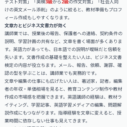
テスト対策」「英検
3級
から
2級
の作文対策」「社会人向
けの英文メール添削」のように絞ると、教材準備もプロフ
ィール作成もしやすくなります。
文章力とビジネス文書力が効く
講師業では、授業後の報告、保護者への連絡、契約条件の
説明、学習計画の共有など、文章を書く場面が多くありま
す。英語力があっても、日本語での説明が曖昧だと信頼を
失います。文書作成の基礎を整えたい人は、
ビジネス文書
検定
の内容が役立ちます。メール、報告、依頼、謝罪、確
認の型を学ぶことは、講師業でも実務的です。
文章や編集の仕事にも広げたい人は、
著述家，記者，編集
者の年収・単価相場
を見ると、教育コンテンツ制作や教材
作成の市場感を把握できます。英語講師の経験は、教材ラ
イティング、学習記事、英語学習メディアの編集、問題解
説作成にもつながります。指導経験を文章に変えると、授
業時間に依存しない仕事も見えてきます。