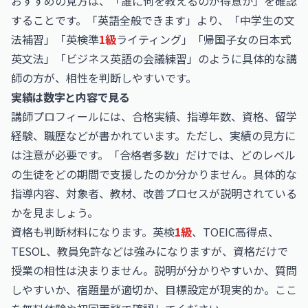
おすすめの見方は、「誰に何を教えるのが得意か」を確認
することです。「英語全般できます」より、「中学生の文
法補習」「英検準
1級
ライティング」「帰国子女の日本式
英文法」「ビジネス英語の会議練習」のように具体的な講
師の方が、相性を判断しやすいです。
実績は数字と内容で見る
講師プロフィールには、合格実績、指導年数、資格、留学
経験、職歴などが書かれています。ただし、実績の見方に
は注意が必要です。「合格者多数」だけでは、どのレベル
の生徒をどの期間で支援したのか分かりません。具体的な
指導内容、対象者、教材、改善プロセスが説明されている
かを見ましょう。
資格も判断材料になります。英検
1級
、TOEIC高得点、
TESOL、教員免許などは強みになりますが、資格だけで
授業の相性は決まりません。説明が分かりやすいか、質問
しやすいか、宿題量が適切か、目標設定が現実的か。ここ