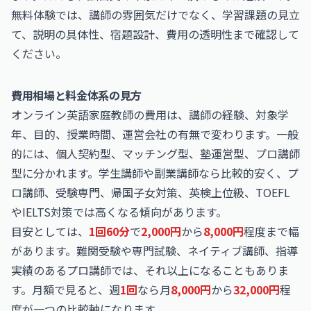
無料体験では、講師の雰囲気だけでなく、学習課題の見立
て、説明の具体性、宿題設計、費用の透明性まで確認して
ください。
費用相場と料金体系の見方
オンライン英語家庭教師の費用は、講師の経験、対象学
年、目的、授業時間、運営会社の有無で変わります。一般
的には、個人契約型、マッチング型、塾運営型、プロ講師
型に分かれます。学生講師や副業講師なら比較的安く、プ
ロ講師、受験専門、帰国子女対策、英検上位級、TOEFL
やIELTS対策では高くなる傾向があります。
目安としては、
1回60分
で
2,000円
から
8,000円
程度まで幅
があります。難関受験や専門試験、ネイティブ講師、指導
実績のあるプロ講師では、それ以上になることもありま
す。月額で見ると、週
1回
なら月
8,000円
から
32,000円
程
度が一つの比較軸になります。