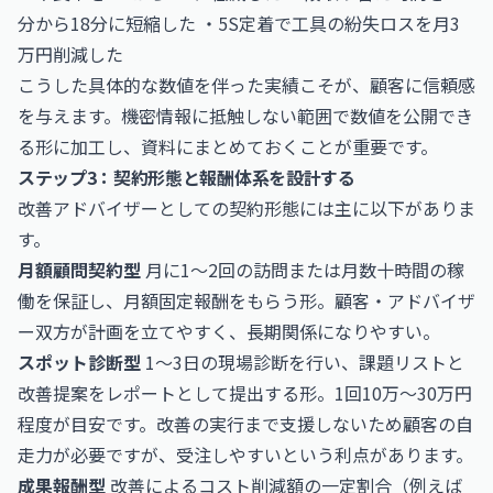
分から18分に短縮した ・5S定着で工具の紛失ロスを月3
万円削減した
こうした具体的な数値を伴った実績こそが、顧客に信頼感
を与えます。機密情報に抵触しない範囲で数値を公開でき
る形に加工し、資料にまとめておくことが重要です。
ステップ3：契約形態と報酬体系を設計する
改善アドバイザーとしての契約形態には主に以下がありま
す。
月額顧問契約型
月に1〜2回の訪問または月数十時間の稼
働を保証し、月額固定報酬をもらう形。顧客・アドバイザ
ー双方が計画を立てやすく、長期関係になりやすい。
スポット診断型
1〜3日の現場診断を行い、課題リストと
改善提案をレポートとして提出する形。1回10万〜30万円
程度が目安です。改善の実行まで支援しないため顧客の自
走力が必要ですが、受注しやすいという利点があります。
成果報酬型
改善によるコスト削減額の一定割合（例えば