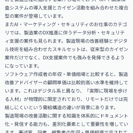
査システムの導入支援とカイゼン活動を組み合わせた複合
型の案件が登場しています。
また
AI・マーケティング・セキュリティのお仕事
のカテゴ
リでは、製造業のDX推進に伴うデータ分析・セキュリテ
ィ支援の案件も見られます。製造現場の改善経験とデジタ
ル技術を組み合わせたスキルセットは、従来型のカイゼン
案件だけでなく、DX支援案件でも強みを発揮できるよう
になっています。
ソフトウェア作成者の年収・単価相場
と比較すると、製造
改善アドバイザーの顧問単価は比較的高い水準を維持して
います。これはデジタル系と異なり、「実際に現場を歩け
る人材」が物理的に限定されており、リモートだけでは完
結しにくいという需給構造の違いが背景にあります。
製造現場の改善活動に関する知識を体系的にドキュメント
化・発信する能力も、差別化要素として重要性を増してい
ます。
著述家，記者，編集者の年収・単価相場
で示されて