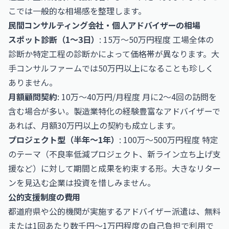
こでは一般的な相場感を整理します。
民間コンサルティング会社・個人アドバイザーの相場
スポット診断（1〜3日）
: 15万〜50万円程度 工場全体の
診断か特定工程の診断かによって価格帯が異なります。大
手コンサルファームでは50万円以上になることも珍しく
ありません。
月額顧問契約
: 10万〜40万円/月程度 月に2〜4回の訪問を
含む場合が多い。製造業特化の経験豊富なアドバイザーで
あれば、月額30万円以上の契約も成立します。
プロジェクト型（半年〜1年）
: 100万〜500万円程度 特定
のテーマ（不良率低減プロジェクト、新ライン立ち上げ支
援など）に対して期間と成果を約束する形。大きなリター
ンを見込む企業は投資を惜しみません。
公的支援制度の費用
都道府県や公的機関が実施するアドバイザー派遣は、無料
または1回あたり数千円〜1万円程度の自己負担で利用で