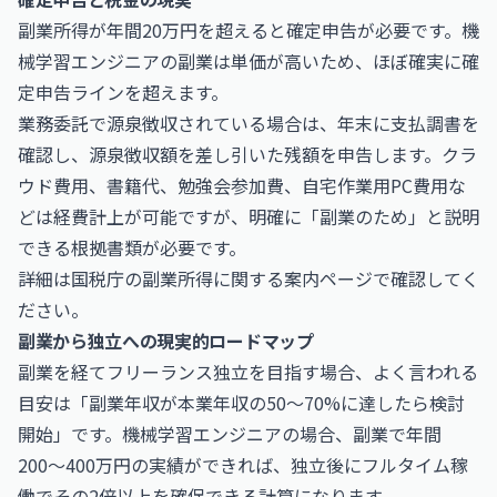
副業所得が年間20万円を超えると確定申告が必要です。機
械学習エンジニアの副業は単価が高いため、ほぼ確実に確
定申告ラインを超えます。
業務委託で源泉徴収されている場合は、年末に支払調書を
確認し、源泉徴収額を差し引いた残額を申告します。クラ
ウド費用、書籍代、勉強会参加費、自宅作業用PC費用な
どは経費計上が可能ですが、明確に「副業のため」と説明
できる根拠書類が必要です。
詳細は
国税庁
の副業所得に関する案内ページで確認してく
ださい。
副業から独立への現実的ロードマップ
副業を経てフリーランス独立を目指す場合、よく言われる
目安は「副業年収が本業年収の50〜70%に達したら検討
開始」です。機械学習エンジニアの場合、副業で年間
200〜400万円の実績ができれば、独立後にフルタイム稼
働でその2倍以上を確保できる計算になります。