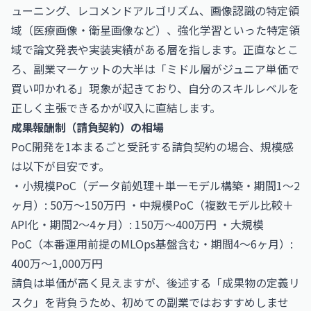
ューニング、レコメンドアルゴリズム、画像認識の特定領
域（医療画像・衛星画像など）、強化学習といった特定領
域で論文発表や実装実績がある層を指します。正直なとこ
ろ、副業マーケットの大半は「ミドル層がジュニア単価で
買い叩かれる」現象が起きており、自分のスキルレベルを
正しく主張できるかが収入に直結します。
成果報酬制（請負契約）の相場
PoC開発を1本まるごと受託する請負契約の場合、規模感
は以下が目安です。
・小規模PoC（データ前処理＋単一モデル構築・期間1〜2
ヶ月）: 50万〜150万円 ・中規模PoC（複数モデル比較＋
API化・期間2〜4ヶ月）: 150万〜400万円 ・大規模
PoC（本番運用前提のMLOps基盤含む・期間4〜6ヶ月）:
400万〜1,000万円
請負は単価が高く見えますが、後述する「成果物の定義リ
スク」を背負うため、初めての副業ではおすすめしませ