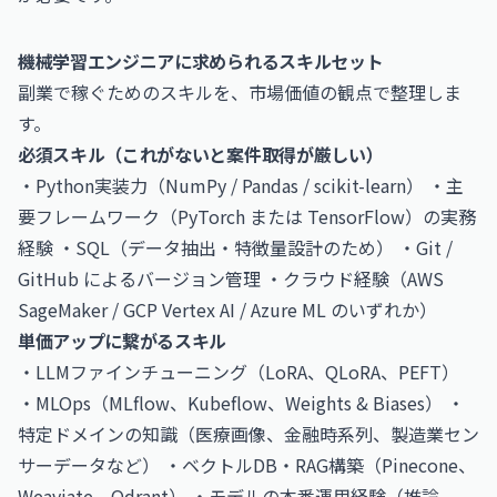
機械学習エンジニアに求められるスキルセット
副業で稼ぐためのスキルを、市場価値の観点で整理しま
す。
必須スキル（これがないと案件取得が厳しい）
・Python実装力（NumPy / Pandas / scikit-learn） ・主
要フレームワーク（PyTorch または TensorFlow）の実務
経験 ・SQL（データ抽出・特徴量設計のため） ・Git /
GitHub によるバージョン管理 ・クラウド経験（AWS
SageMaker / GCP Vertex AI / Azure ML のいずれか）
単価アップに繋がるスキル
・LLMファインチューニング（LoRA、QLoRA、PEFT）
・MLOps（MLflow、Kubeflow、Weights & Biases） ・
特定ドメインの知識（医療画像、金融時系列、製造業セン
サーデータなど） ・ベクトルDB・RAG構築（Pinecone、
Weaviate、Qdrant） ・モデルの本番運用経験（推論