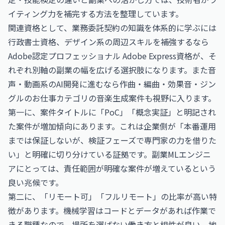
イティング力を補完する方法を整理しています。
関連資格として、業務委託契約の知識を体系的に学ぶには
行政書士
資格、デザイン系の周辺スキルを補強するなら
Adobe認定プロフェッショナル Adobe Express
資格が、そ
れぞれ別軸の副業の幅を広げる選択肢になります。また音
声・動画系のAI開発に進むなら
作曲・編曲・効果音・ジン
グルのお仕事
カテゴリの音楽生成案件も視野に入ります。
第一に、案件タイトルに「PoC」「概念実証」と明記され
た案件が増加傾向にあります。これは企業側が「本番運用
までは保証しないが、検証フェーズで専門家の力を借りた
い」と明確に切り分けている証拠です。副業MLエンジニ
アにとっては、責任範囲が明確な案件が増えているという
良い兆候です。
第二に、「リモート可」「フルリモート」の比率が高い特
徴があります。機械学習はコードとデータがあれば作業で
きる職種なので、場所を選ばない働き方と相性が良い。地