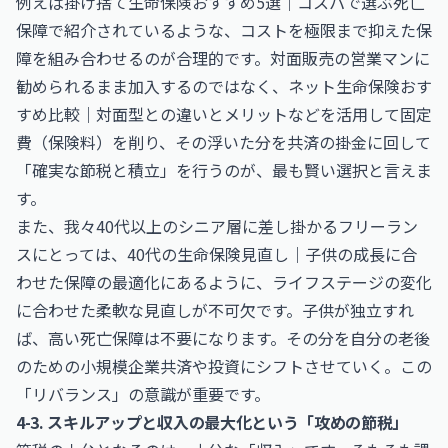
例えば
掛け捨て生命保険おすすめ5選｜コスパで選ぶ死亡
保障
で紹介されているような、コストを極限まで抑えた保
障を組み合わせるのが合理的です。対面販売の営業マンに
勧められるまま加入するのではなく、
ネット生命保険おす
すめ比較｜対面型との違いとメリット
などを活用して固定
費（保険料）を削り、その浮いた分を共済の掛金に回して
「確実な節税と積立」を行うのが、最も賢い選択と言えま
す。
また、我々40代以上のシニア層に差し掛かるフリーラン
スにとっては、
40代の生命保険見直し｜子供の成長に合
わせた保障の最適化
にあるように、ライフステージの変化
に合わせた柔軟な見直しが不可欠です。子供が独立すれ
ば、高い死亡保障は不要になります。その分を自分の老後
のための小規模企業共済や投資にシフトさせていく。この
「リバランス」の意識が重要です。
4-3. スキルアップと収入の最大化という「攻めの節税」