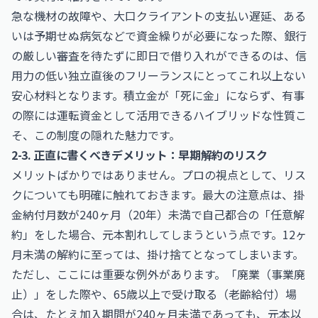
急な機材の故障や、大口クライアントの支払い遅延、ある
いは予期せぬ病気などで資金繰りが必要になった際、銀行
の厳しい審査を待たずに即日で借り入れができるのは、信
用力の低い独立直後のフリーランスにとってこれ以上ない
安心材料となります。積立金が「死に金」にならず、有事
の際には運転資金として活用できるハイブリッドな性質こ
そ、この制度の隠れた魅力です。
2-3. 正直に書くべきデメリット：早期解約のリスク
メリットばかりではありません。プロの視点として、リス
クについても明確に触れておきます。最大の注意点は、掛
金納付月数が240ヶ月（20年）未満で自己都合の「任意解
約」をした場合、元本割れしてしまうという点です。12ヶ
月未満の解約に至っては、掛け捨てとなってしまいます。
ただし、ここには重要な例外があります。「廃業（事業廃
止）」をした際や、65歳以上で受け取る（老齢給付）場
合は、たとえ加入期間が240ヶ月未満であっても、元本以