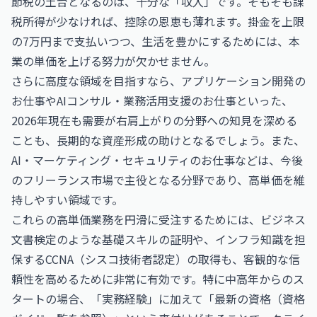
節税の土台となるのは、十分な「収入」です。そもそも課
税所得が少なければ、控除の恩恵も薄れます。掛金を上限
の7万円まで支払いつつ、生活を豊かにするためには、本
業の単価を上げる努力が欠かせません。
さらに高度な領域を目指すなら、
アプリケーション開発の
お仕事
や
AIコンサル・業務活用支援のお仕事
といった、
2026年現在も需要が右肩上がりの分野への知見を深める
ことも、長期的な資産形成の助けとなるでしょう。また、
AI・マーケティング・セキュリティのお仕事
などは、今後
のフリーランス市場で主役となる分野であり、高単価を維
持しやすい領域です。
これらの高単価業務を円滑に受注するためには、
ビジネス
文書検定
のような基礎スキルの証明や、インフラ知識を担
保する
CCNA（シスコ技術者認定）
の取得も、客観的な信
頼性を高めるために非常に有効です。特に中高年からのス
タートの場合、「実務経験」に加えて「最新の資格（
資格