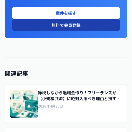
案件を探す
無料で会員登録
関連記事
節税しながら退職金作り！フリーランスが
【小規模共済】に絶対入るべき理由と損する
条件
2026年4月23日