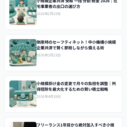
小規模企業共済 受取 一括 分割 税金 2026｜在
宅事業者の出口の選び方
2026年1月10日
倒産時のセーフティネット！中小機構小規模
企業共済で賢く節税しながら備える術
2026年2月23日
小規模掛け金の変更で月々の負担を調整｜所
得控除を最大化するための賢い積立戦略
2026年4月28日
フリーランス1年目から絶対加入すべき小規