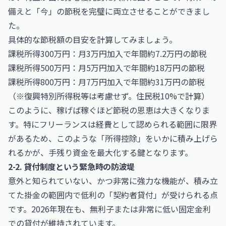
備えと「今」の節税を完璧に両立させることができまし
た。
具体的な節税額の目安を計算してみましょう。
課税所得300万円：月3万円加入で年間約7.2万円の節税
課税所得500万円：月5万円加入で年間約18万円の節税
課税所得800万円：月7万円加入で年間約31万円の節税
（※復興特別所得税等は考慮せず。住民税10%で計算）
このように、稼げば稼ぐほど節税の恩恵は大きくなりま
す。特にフリーランスは経費として認められる範囲に限界
があるため、このような「所得控除」をいかに積み上げら
れるかが、手残り資金を最大化する鍵となります。
2-2. 貸付制度という緊急時の防波堤
意外と知られていない、かつ非常に強力な機能が、積み立
てた掛金の範囲内で低利の「契約者貸付」が受けられる点
です。2026年現在も、無利子または非常に低い固定金利
での貸付が維持されています。