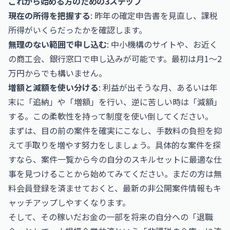
これから始める方のための3ステップ
現在の所得を把握する
: 昨年の確定申告書を見直し、課税
所得がいくらだったかを確認します。
無理のない範囲で申し込む
: 中小機構のサイトや、お近く
の商工会、銀行窓口で申し込みが可能です。最初は月1〜2
万円からでも構いません。
増額と減額を使い分ける
: 利益が出そうな月、あるいは年
末に「追納」や「増額」を行い、逆に苦しい時は「減額」
する。この柔軟性を持って制度を使い倒してください。
まずは、目の前の案件を確実にこなし、手数料の負担を抑
えて手取りを増やす努力をしましょう。具体的な案件を探
すなら、
案件一覧
から今の自分のスキルセットに最適な仕
事を見つけることから始めてみてください。まだの方は
無
料会員登録
を済ませておくと、最新の非公開案件情報もキ
ャッチアップしやすくなります。
そして、その稼いだお金の一部を将来の自分への「退職