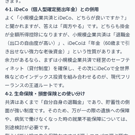
きます。
4-1. iDeCo（個人型確定拠出年金）との併用
よく「小規模企業共済とiDeCo、どちらが良いですか？」
と聞かれますが、答えは「両方やる」です。どちらも掛金
が全額所得控除になりますが、小規模企業共済は「退職金
（出口の自由度が高い）」、iDeCoは「年金（60歳まで引
き出せない強力な老後資金）」という性質があります。
余力があるなら、まずは小規模企業共済で経営のセーフテ
ィネット（貸付制度）を確保し、その次にiDeCoで全世界
株などのインデックス投資を組み合わせるのが、現代フリ
ーランスの王道ルートです。
4-2. 生命保険・損害保険との使い分け
共済はあくまで「自分自身の退職金」であり、貯蓄性の側
面が強い制度です。そのため、万が一の際の遺族への保障
や、病気で働けなくなった時の就業不能保障については、
別途検討が必要です。