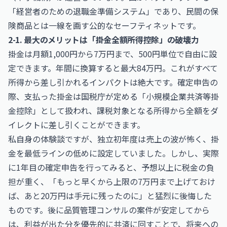
「経営者のための退職金準備システム」であり、民間の保
険商品とは一線を画す公的なセーフティネットです。
2-1. 最大のメリットは「掛金全額所得控除」の破壊力
掛金は月額1,000円から7万円まで、500円単位で自由に設
定できます。年間に換算すると最大84万円。これがすべて
所得から差し引かれるインパクトは絶大です。確定申告の
際、支払った掛金は
国税庁
が定める「小規模企業共済等掛
金控除」として扱われ、課税対象となる所得から全額をダ
イレクトに差し引くことができます。
私自身の体験談ですが、独立初年度は売上の波が怖く、掛
金を最低ラインの低めに設定していました。しかし、実際
に1年目の確定申告を行ってみると、予想以上に税金の負
担が重く、「もっと早くから上限の7万円まで上げておけ
ば、あと20万円は手元に残ったのに」と猛烈に後悔した
ものです。後に品質管理コンサルの案件が安定してから
は、利益が出た分を優先的に共済に回すことで、将来への