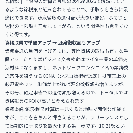
と納税｜上限額の計算と最強の返礼品2026
で解説してい
るような節税策と組み合わせることで、手取りをさらに最
適化できます。源泉徴収の還付額が大きいほど、ふるさと
納税の上限額も連動して上がる、という関係性も覚えてお
くと得です。
資格取得で単価アップ → 源泉徴収額もアップ
業務委託の単価を上げるには、専門資格の取得も有力な手
段です。たとえば
ビジネス文書検定
はライター業の単価交
渉材料になりますし、ネットワークエンジニア系の業務委
託案件を狙うなら
CCNA（シスコ技術者認定）
は事実上の
必須資格です。単価が上がれば源泉徴収額も増えますが、
その分、確定申告での還付額も増えるので、トータルでは
資格投資のROIが高いと考えられます。
業務委託 源泉徴収 計算は一見すると地味で面倒な作業で
すが、ここをきちんと押さえることが、フリーランスとし
て長期的に手取りを最大化する第一歩です。10.21%とい