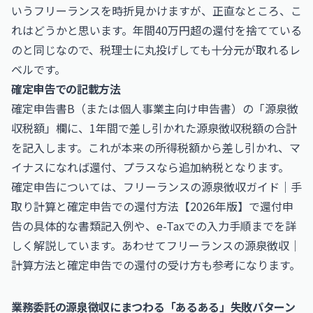
いうフリーランスを時折見かけますが、正直なところ、こ
れはどうかと思います。年間40万円超の還付を捨てている
のと同じなので、税理士に丸投げしても十分元が取れるレ
ベルです。
確定申告での記載方法
確定申告書B（または個人事業主向け申告書）の「源泉徴
収税額」欄に、1年間で差し引かれた源泉徴収税額の合計
を記入します。これが本来の所得税額から差し引かれ、マ
イナスになれば還付、プラスなら追加納税となります。
確定申告については、
フリーランスの源泉徴収ガイド｜手
取り計算と確定申告での還付方法【2026年版】
で還付申
告の具体的な書類記入例や、e-Taxでの入力手順までを詳
しく解説しています。あわせて
フリーランスの源泉徴収｜
計算方法と確定申告での還付の受け方
も参考になります。
業務委託の源泉徴収にまつわる「あるある」失敗パターン