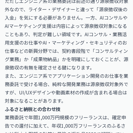
ただしエンジニア系の業務委託は前述の通り源泉徴収対象
外なので、ライター・デザイナーと違って「源泉徴収後の
入金」を気にする必要がありません。一方、AIコンサルや
AIマーケティング支援は内容によって源泉徴収対象になる
こともあり、判定が難しい領域です。
AIコンサル・業務活
用支援のお仕事
や
AI・マーケティング・セキュリティのお
仕事
などの新興分野では、契約書段階で「コンサルティン
グ業務」か「成果物納品」かを明確にしておくことが、源
泉徴収の有無を確定させる鍵になります。
また、エンジニア系で
アプリケーション開発のお仕事
を業
務委託で受ける場合、純粋な開発業務は源泉徴収対象外で
すが、UI/UXデザインや動画素材の作成が含まれる場合は
対象になることがあります。
ふるさと納税との合わせ技
業務委託で年間1,000万円規模のフリーランスは、確定申
告での還付に加えて、
年収1,000万フリーランスのふるさ