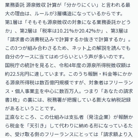
業務委託 源泉徴収 計算が「分かりにくい」と言われる最
大の理由は、ルールが3層構造になっているからです。
第1層は「そもそも源泉徴収の対象になる業務委託かどう
か」、第2層は「税率は10.21%か20.42%か」、第3層は
「請求書の消費税込みで計算するか抜きで計算するか」。
この3つが組み合わさるため、ネット上の解説を読んでも
自分のケースに当てはめづらいという声が多いのです。
国税庁の統計を見ると、令和4年度の源泉所得税徴収額は
約22.5兆円に達しています。このうち報酬・料金等にかか
る源泉所得税は数百億円規模ですが、対象者はフリーラン
ス・個人事業主を中心に数百万人。つまり「あなたの請求
書1枚」の裏には、税務署が把握している膨大な納税記録
があるということです。
正直なところ、この仕組みは支払者（発注企業）が報酬か
ら税金を「天引き」して代わりに納める形になっているた
め、受け取る側のフリーランスにとっては「請求額より入