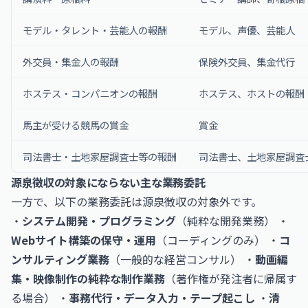
モデル・タレント・芸能人の報酬
モデル、声優、芸能人
外交員・集金人の報酬
保険外交員、集金代行
ホステス・コンパニオンの報酬
ホステス、ホストの報酬
馬主が受ける競馬の賞金
賞金
司法書士・土地家屋調査士等の報酬
司法書士、土地家屋調査
源泉徴収の対象にならない主な業務委託
一方で、以下の業務委託は源泉徴収の対象外です。
・
システム開発・プログラミング
（純粋な開発業務） ・
Webサイト構築の保守・運用
（コーディングのみ） ・
コ
ンサルティング業務
（一般的な経営コンサル） ・
動画編
集・映像制作の純粋な制作業務
（著作権が発注者に帰属す
る場合） ・
事務代行・データ入力・テープ起こし
・
清