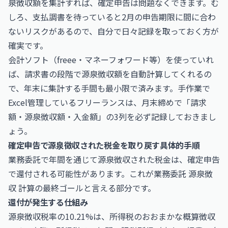
泉徴収額を集計すれば、確定申告は問題なくできます。む
しろ、支払調書を待っていると2月の申告期限に間に合わ
ないリスクがあるので、自分で日々記録を取っておく方が
確実です。
会計ソフト（freee・マネーフォワード等）を使っていれ
ば、請求書の段階で源泉徴収額を自動計算してくれるの
で、年末に集計する手間も最小限で済みます。手作業で
Excel管理しているフリーランスは、月末締めで「請求
額・源泉徴収額・入金額」の3列を必ず記録しておきまし
ょう。
確定申告で源泉徴収された税金を取り戻す具体的手順
業務委託で年間を通じて源泉徴収された税金は、確定申告
で還付される可能性があります。これが業務委託 源泉徴
収 計算の最終ゴールと言える部分です。
還付が発生する仕組み
源泉徴収税率の10.21%は、所得税のおおまかな概算徴収