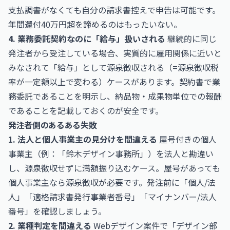
支払調書がなくても自分の請求書控えで申告は可能です。
年間還付40万円超を諦めるのはもったいない。
4. 業務委託契約なのに「給与」扱いされる
継続的に同じ
発注者から受注している場合、実質的に雇用関係に近いと
みなされて「給与」として源泉徴収される（=源泉徴収税
率が一定額以上で変わる）ケースがあります。契約書で業
務委託であることを明示し、納品物・成果物単位での報酬
であることを記載しておくのが安全です。
発注者側のあるある失敗
1. 法人と個人事業主の見分けを間違える
屋号付きの個人
事業主（例：「鈴木デザイン事務所」）を法人と勘違い
し、源泉徴収せずに満額振り込むケース。屋号があっても
個人事業主なら源泉徴収が必要です。発注前に「個人/法
人」「適格請求書発行事業者番号」「マイナンバー/法人
番号」を確認しましょう。
2. 業種判定を間違える
Webデザイン案件で「デザイン部