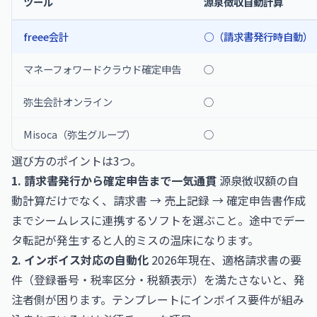
ツール
源泉徴収自動計算
freee会計
○（請求書発行時自動）
マネーフォワードクラウド確定申告
○
弥生会計オンライン
○
Misoca（弥生グループ）
○
選び方のポイントは3つ。
1. 請求書発行から確定申告まで一気通貫
源泉徴収額の自
動計算だけでなく、請求書 → 売上記録 → 確定申告書作成
までシームレスに連携するソフトを選ぶこと。途中でデー
タ転記が発生すると人的ミスの温床になります。
2. インボイス対応の自動化
2026年現在、適格請求書の要
件（登録番号・税率区分・税額表示）を満たさないと、発
注者側が困ります。テンプレートにインボイス要件が組み