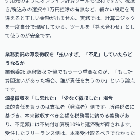
引用元のようにオンライン計算ツールも便利ですが、税抜
き/税込みの選択や1万円控除の有無など、細かい設定を間
違えると正しい金額が出ません。実務では、計算ロジック
を一度自分で理解してから、ツールを「答え合わせ」とし
て使うのが安全です。
業務委託の源泉徴収を「払いすぎ」「不足」していたらど
うなるか
業務委託 源泉徴収 計算でもう一つ重要なのが、「もし計
算間違いがあった場合、誰が責任を負うのか」という論点
です。
源泉徴収を「し忘れた」「少なく徴収した」場合
法的責任を負うのは支払者（発注者）側です。所得税法に
基づき、本来徴収すべき金額を税務署に納める義務があ
り、不足額には不納付加算税10%と延滞税が課されます。
受注したフリーランス側は、本来受け取るべきでなかった